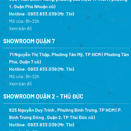
1 , Quận Phú Nhuận cũ)
Hotline:
0933.833.039
(Mr. Thi)
Mở cửa: 8h-22h
Xem bản đồ
SHOWROOM QUẬN 7
71 Nguyễn Thị Thập, Phường Tân Mỹ, TP.HCM ( Phường Tân
Phú, Quận 7 cũ)
Hotline:
0933.833.039
(Mr. Thi
)
Mở cửa: 8h-22h
Xem bản đồ
SHOWROOM QUẬN 2 - THỦ ĐỨC
625 Nguyễn Duy Trinh , Phường Bình Trưng, TP HCM ( P.
Bình Trưng Đông , Quận 2, TP.Thủ Đức cũ)
Hotline:
0933.833.039
(Mr. Thi)