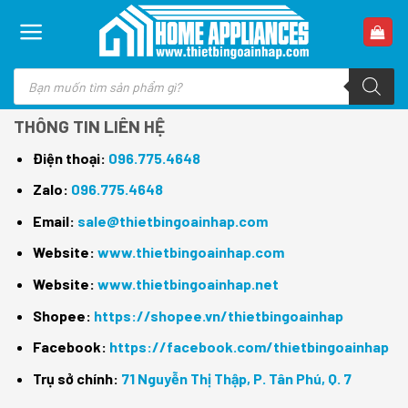
Skip
to
content
Tìm
kiếm
sản
phẩm
THÔNG TIN LIÊN HỆ
Điện thoại:
096.775.4648
Zalo:
096.775.4648
Email:
sale@thietbingoainhap.com
Website:
www.thietbingoainhap.com
Website:
www.thietbingoainhap.net
Shopee:
https://shopee.vn/thietbingoainhap
Facebook:
https://facebook.com/thietbingoainhap
Trụ sở chính:
71 Nguyễn Thị Thập, P. Tân Phú, Q. 7