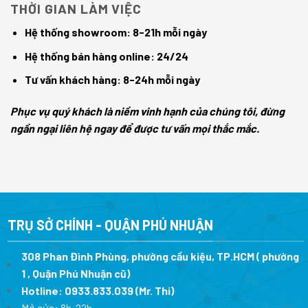
THỜI GIAN LÀM VIỆC
Hệ thống showroom: 8-21h mỗi ngày
Hệ thống bán hàng online: 24/24
Tư vấn khách hàng: 8-24h mỗi ngày
Phục vụ quý khách là niềm vinh hạnh của chúng tôi, đừng
ngần ngại liên hệ ngay để được tư vấn mọi thắc mắc.
TRỤ SỞ CHÍNH - QUẬN PHÚ NHUẬN
308 Phan Đình Phùng, phường cầu kiệu, TP.HCM ( phường
1 , Quận Phú Nhuận cũ)
Hotline:
0933.833.039
(Mr. Thi)
Mở cửa: 8h-22h