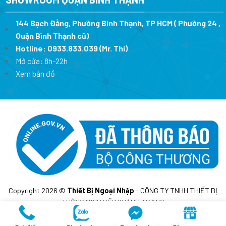
144 Bạch Đằng, Phường Bình Thạnh, TP HCM ( Phường 24 ,
Quận Bình Thạnh cũ)
Hotline:
0933.833.039
(Mr. Thi)
Mở cửa: 8h-22h
Xem bản đồ
Copyright 2026 ©
Thiết Bị Ngoại Nhập
- CÔNG TY TNHH THIẾT BỊ
THÔNG MINH BẾP KHÁNH TRANG
MST: 0317675241- Cấp lần đầu ngày 10/02/2023 tại sở KH&DT
TP.HCM