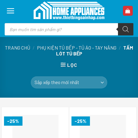
Skip
to
content
Tìm
kiếm
sản
phẩm
TRANG CHỦ
/
PHỤ KIỆN TỦ BẾP - TỦ ÁO - TAY NÂNG
/
TẤM
LÓT TỦ BẾP
LỌC
-25%
-25%