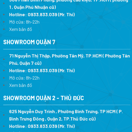
1 , Quận Phú Nhuận cũ)
Hotline:
0933.833.039
(Mr. Thi)
Mở cửa: 8h-22h
Xem bản đồ
SHOWROOM QUẬN 7
71 Nguyễn Thị Thập, Phường Tân Mỹ, TP.HCM ( Phường Tân
Phú, Quận 7 cũ)
Hotline:
0933.833.039
(Mr. Thi
)
Mở cửa: 8h-22h
Xem bản đồ
SHOWROOM QUẬN 2 - THỦ ĐỨC
625 Nguyễn Duy Trinh , Phường Bình Trưng, TP HCM ( P.
Bình Trưng Đông , Quận 2, TP.Thủ Đức cũ)
Hotline:
0933.833.039
(Mr. Thi)