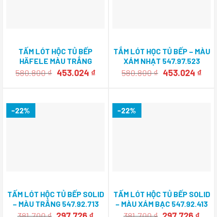
TẤM LÓT HỘC TỦ BẾP
TẮM LÓT HỌC TỦ BẾP – MÀU
HÄFELE MÀU TRẮNG
XÁM NHẠT 547.97.523
547.97.723
Giá
Giá
Giá
Giá
580.800
₫
453.024
₫
580.800
₫
453.024
₫
gốc
hiện
gốc
hiệ
là:
tại
là:
tại
580.800 ₫.
là:
580.800 ₫.
là:
453.024 ₫.
453.
-22%
-22%
TẤM LÓT HỘC TỦ BẾP SOLID
TẤM LÓT HỘC TỦ BẾP SOLID
– MÀU TRẮNG 547.92.713
– MÀU XÁM BẠC 547.92.413
Giá
Giá
Giá
Giá
381.700
₫
297.726
₫
381.700
₫
297.726
₫