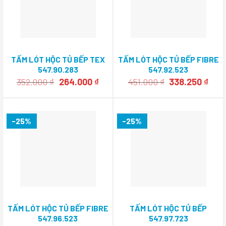
TẤM LÓT HỘC TỦ BẾP TEX
TẤM LÓT HỘC TỦ BẾP FIBRE
547.90.283
547.92.523
Giá
Giá
Giá
Giá
352.000
₫
264.000
₫
451.000
₫
338.250
₫
gốc
hiện
gốc
hiện
là:
tại
là:
tại
352.000 ₫.
là:
451.000 ₫.
là:
264.000 ₫.
338.
-25%
-25%
TẤM LÓT HỘC TỦ BẾP FIBRE
TẤM LÓT HỘC TỦ BẾP
547.96.523
547.97.723