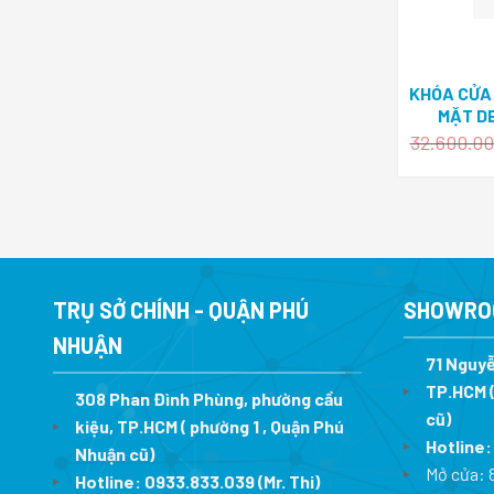
KHÓA CỬA
MẶT D
32.600.0
TRỤ SỞ CHÍNH - QUẬN PHÚ
SHOWRO
NHUẬN
71 Nguyễ
TP.HCM (
308 Phan Đình Phùng, phường cầu
cũ)
kiệu, TP.HCM ( phường 1 , Quận Phú
Hotline
Nhuận cũ)
Mở cửa: 
Hotline:
0933.833.039
(Mr. Thi)