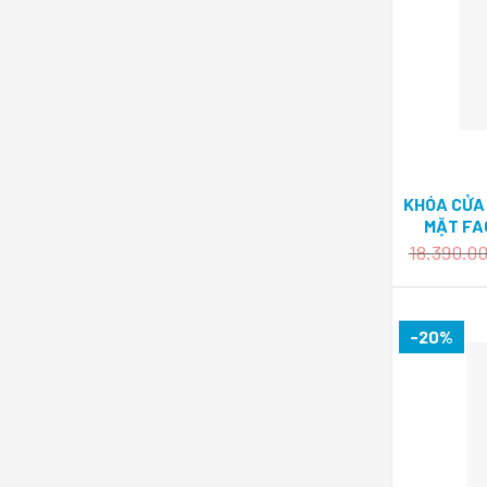
KHÓA CỬA
MẶT FA
SL920PB 
18.390.0
-20%