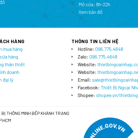
đồ
Mở cửa: 8h-22h
Xem bản đồ
HÁCH HÀNG
THÔNG TIN LIÊN HỆ
n mua hàng
Hotline:
096.775.4648
 cửa hàng
Zalo:
096.775.4648
g thân thiết
Website:
thietbingoainhap.
inh doanh
Website:
thietbingoainhap.n
 đại lý
Email:
sale@thietbingoainh
Facebook:
Thiết Bị Ngoại Nh
Shopee:
shopee.vn/thietbin
T BỊ THÔNG MINH BẾP KHÁNH TRANG
TP.HCM