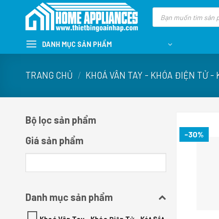
Skip
Tìm
kiếm
to
sản
content
phẩm
DANH MỤC SẢN PHẨM
TRANG CHỦ
/
KHOÁ VÂN TAY - KHÓA ĐIỆN TỬ - 
Bộ lọc sản phẩm
-30%
Giá sản phẩm
Danh mục sản phẩm