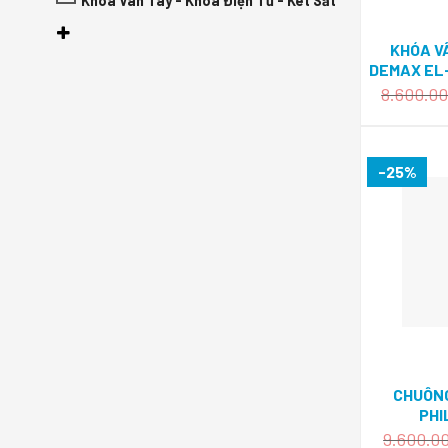
Khoá Vân Tay - Khóa Điện Tử - Két Sắt
KHÓA V
DEMAX EL-
8.600.0
-25%
CHUÔNG
PHI
9.600.0