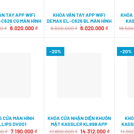
ÂN TAY APP WIFI
KHÓA VÂN TAY APP WIFI
KHÓA 
C626 CG MÀN HÌNH
DEMAX EL-C626 BL MÀN HÌNH
KAS
CHUÔNG
CHUÔNG
Giá
Giá
Giá
Giá
00
₫
6.020.000
₫
8.600.000
₫
6.020.000
₫
18.59
gốc
hiện
gốc
hiện
là:
tại
là:
tại
8.600.000 ₫.
là:
8.600.000 ₫.
là:
6.020.000 ₫.
6.020.000 ₫
-20%
-20%
 CỬA MÀN HÌNH
KHÓA CỬA NHẬN DIỆN KHUÔN
KHÓ
LLIPS DV001
MẶT KASSLER KL898 APP
KASS
WIFI
C
Giá
Giá
Giá
Giá
00
₫
7.190.000
₫
17.890.000
₫
14.312.000
₫
11.90