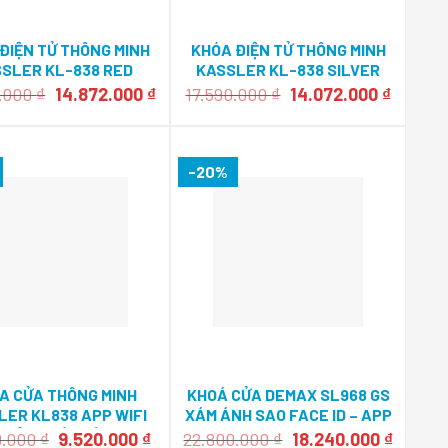
ĐIỆN TỬ THÔNG MINH
KHÓA ĐIỆN TỬ THÔNG MINH
SLER KL-838 RED
KASSLER KL-838 SILVER
BRONZE APP
BLUE APP
Giá
Giá
Giá
Giá
0.000
₫
14.872.000
₫
17.590.000
₫
14.072.000
₫
gốc
hiện
gốc
hiện
là:
tại
là:
tại
18.590.000 ₫.
là:
17.590.000 ₫.
là:
.
14.872.000 ₫.
14.072.
-20%
A CỬA THÔNG MINH
KHOÁ CỬA DEMAX SL968 GS
LER KL838 APP WIFI
XÁM ÁNH SAO FACE ID – APP
HUÔNG MÀN HÌNH
WIFI
Giá
Giá
Giá
Giá
0.000
₫
9.520.000
₫
22.800.000
₫
18.240.000
₫