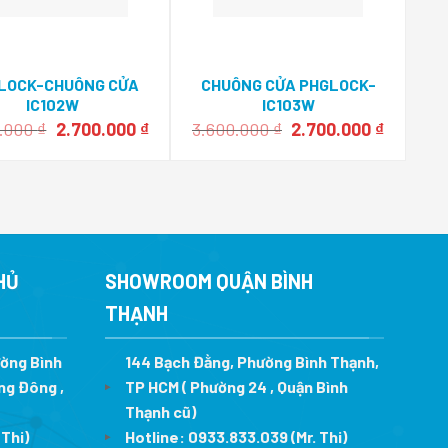
LOCK-CHUÔNG CỬA
CHUÔNG CỬA PHGLOCK-
IC102W
IC103W
Giá
Giá
Giá
Giá
0.000
₫
2.700.000
₫
3.600.000
₫
2.700.000
₫
gốc
hiện
gốc
hiện
là:
tại
là:
tại
3.600.000 ₫.
là:
3.600.000 ₫.
là:
.
2.700.000 ₫.
2.700.00
HỦ
SHOWROOM QUẬN BÌNH
THẠNH
ường Bình
144 Bạch Đằng, Phường Bình Thạnh,
ng Đông ,
TP HCM ( Phường 24 , Quận Bình
Thạnh cũ)
 Thi)
Hotline:
0933.833.039
(Mr. Thi)