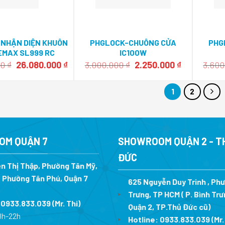
 NHẬN DIỆN KHUÔN
PHGLOCK-CHUÔNG CỬA
PHG
EMAX SL999 RC
IC100W
Giá
Giá
Giá
Giá
00
₫
26.080.000
₫
3.000.000
₫
2.250.000
₫
3.60
gốc
hiện
gốc
hiện
là:
tại
là:
tại
32.600.000 ₫.
là:
3.000.000 ₫.
là:
1
2
26.080.000 ₫.
2.250.000 ₫
OM QUẬN 7
SHOWROOM QUẬN 2 - T
ĐỨC
n Thị Thập, Phường Tân Mỹ,
 Phường Tân Phú, Quận 7
625 Nguyễn Duy Trinh , Ph
Trưng, TP HCM ( P. Bình Trư
:
0933.833.039
(Mr. Thi
)
Quận 2, TP.Thủ Đức cũ)
8h-22h
Hotline:
0933.833.039
(Mr.