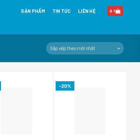
SẢN PHẨM
TIN TỨC
LIÊN HỆ
0
₫
-20%