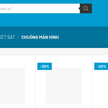
KÉT SẮT
/
CHUÔNG MÀN HÌNH
-30%
-20%