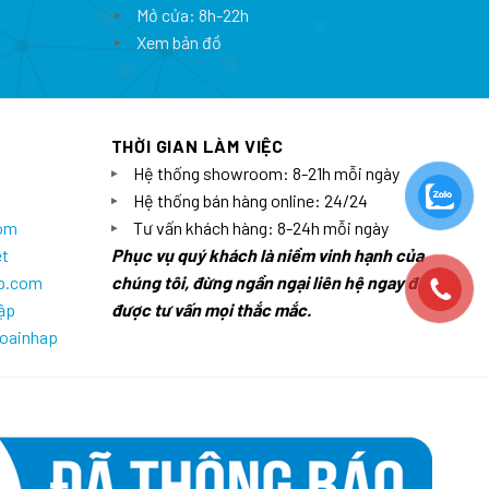
Mở cửa: 8h-22h
Xem bản đồ
THỜI GIAN LÀM VIỆC
Hệ thống showroom: 8-21h mỗi ngày
Hệ thống bán hàng online: 24/24
com
Tư vấn khách hàng: 8-24h mỗi ngày
et
Phục vụ quý khách là niềm vinh hạnh của
ap.com
chúng tôi, đừng ngần ngại liên hệ ngay để
ập
được tư vấn mọi thắc mắc.
goainhap