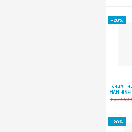
-20%
KHÓA TH
MÀN HÌNH 
15.600.0
-20%