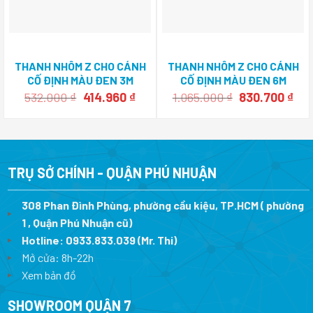
THANH NHÔM Z CHO CÁNH
THANH NHÔM Z CHO CÁNH
CỐ ĐỊNH MÀU ĐEN 3M
CỐ ĐỊNH MÀU ĐEN 6M
HAFELE 403.75.441
HAFELE 403.75.442
Giá
Giá
Giá
Giá
532.000
₫
414.960
₫
1.065.000
₫
830.700
₫
gốc
hiện
gốc
hiệ
là:
tại
là:
tại
532.000 ₫.
là:
1.065.000 ₫.
là:
414.960 ₫.
830
TRỤ SỞ CHÍNH - QUẬN PHÚ NHUẬN
308 Phan Đình Phùng, phường cầu kiệu, TP.HCM ( phường
1 , Quận Phú Nhuận cũ)
Hotline:
0933.833.039
(Mr. Thi)
Mở cửa: 8h-22h
Xem bản đồ
SHOWROOM QUẬN 7