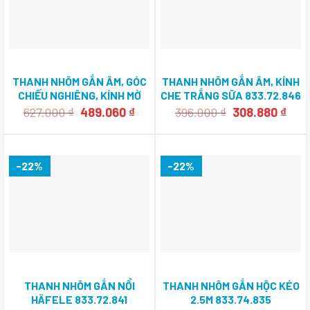
THANH NHÔM GẮN ÂM, GÓC
THANH NHÔM GẮN ÂM, KÍNH
CHIẾU NGHIÊNG, KÍNH MỜ
CHE TRẮNG SỮA 833.72.846
833.74.845
Giá
Giá
Giá
Giá
627.000
₫
489.060
₫
396.000
₫
308.880
₫
gốc
hiện
gốc
hiện
là:
tại
là:
tại
627.000 ₫.
là:
396.000 ₫.
là:
489.060 ₫.
308.
-22%
-22%
THANH NHÔM GẮN NỔI
THANH NHÔM GẮN HỘC KÉO
HÄFELE 833.72.841
2.5M 833.74.835