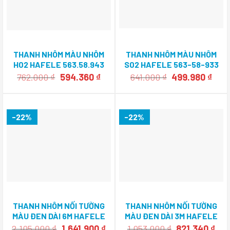
THANH NHÔM MÀU NHÔM
THANH NHÔM MÀU NHÔM
H02 HAFELE 563.58.943
S02 HAFELE 563-58-933
Giá
Giá
Giá
Giá
762.000
₫
594.360
₫
641.000
₫
499.980
₫
gốc
hiện
gốc
hiện
là:
tại
là:
tại
762.000 ₫.
là:
641.000 ₫.
là:
594.360 ₫.
499.
-22%
-22%
THANH NHÔM NỐI TƯỜNG
THANH NHÔM NỐI TƯỜNG
MÀU ĐEN DÀI 6M HAFELE
MÀU ĐEN DÀI 3M HAFELE
403.75.420
403.75.419
Giá
Giá
Giá
Giá
2.105.000
₫
1.641.900
₫
1.053.000
₫
821.340
₫