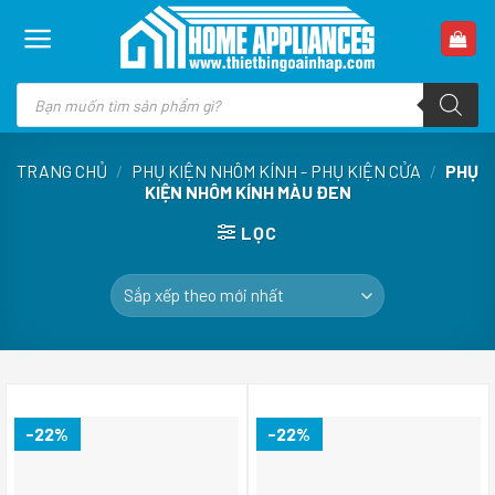
Skip
to
content
Tìm
kiếm
sản
phẩm
TRANG CHỦ
/
PHỤ KIỆN NHÔM KÍNH - PHỤ KIỆN CỬA
/
PHỤ
KIỆN NHÔM KÍNH MÀU ĐEN
LỌC
-22%
-22%