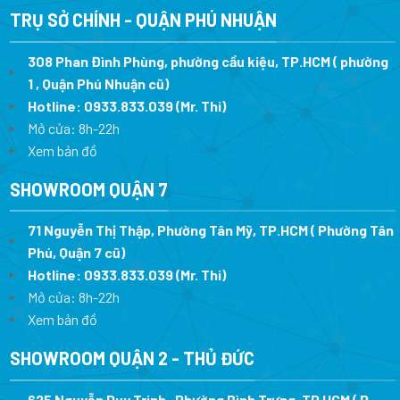
TRỤ SỞ CHÍNH - QUẬN PHÚ NHUẬN
308 Phan Đình Phùng, phường cầu kiệu, TP.HCM ( phường
1 , Quận Phú Nhuận cũ)
Hotline:
0933.833.039
(Mr. Thi)
Mở cửa: 8h-22h
Xem bản đồ
SHOWROOM QUẬN 7
71 Nguyễn Thị Thập, Phường Tân Mỹ, TP.HCM ( Phường Tân
Phú, Quận 7 cũ)
Hotline:
0933.833.039
(Mr. Thi
)
Mở cửa: 8h-22h
Xem bản đồ
SHOWROOM QUẬN 2 - THỦ ĐỨC
625 Nguyễn Duy Trinh , Phường Bình Trưng, TP HCM ( P.