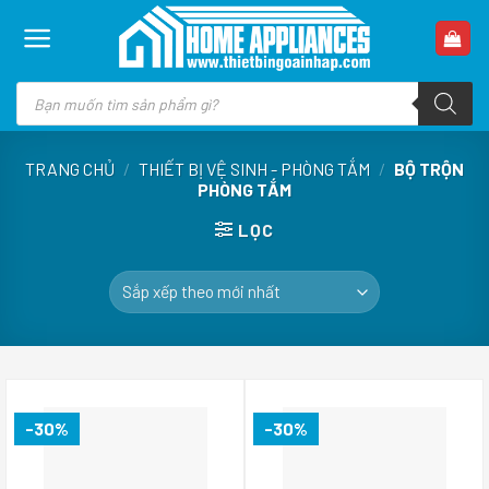
Skip
to
content
Tìm
kiếm
sản
phẩm
TRANG CHỦ
/
THIẾT BỊ VỆ SINH - PHÒNG TẮM
/
BỘ TRỘN
PHÒNG TẮM
LỌC
-30%
-30%