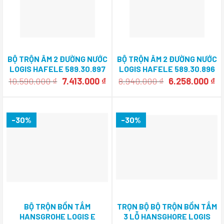
BỘ TRỘN ÂM 2 ĐƯỜNG NƯỚC
BỘ TRỘN ÂM 2 ĐƯỜNG NƯỚC
LOGIS HAFELE 589.30.897
LOGIS HAFELE 589.30.896
Giá
Giá
Giá
Gi
10.590.000
₫
7.413.000
₫
8.940.000
₫
6.258.000
₫
gốc
hiện
gốc
hi
là:
tại
là:
tạ
10.590.000 ₫.
là:
8.940.000 ₫.
là:
7.413.000 ₫.
6.
-30%
-30%
BỘ TRỘN BỒN TẮM
TRỌN BỘ BỘ TRỘN BỒN TẮM
HANSGROHE LOGIS E
3 LỖ HANSGHORE LOGIS