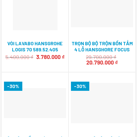
VÒI LAVABO HANSGROHE
TRỌN BỘ BỘ TRỘN BỒN TẮM
LOGIS 70 589.52.405
4 LỖ HANSGHORE FOCUS
589.54.707
Giá
Giá
5.400.000
₫
3.780.000
₫
29.700.000
₫
gốc
hiện
Giá
Giá
20.790.000
₫
là:
tại
gốc
hiện
5.400.000 ₫.
là:
là:
tại
3.780.000 ₫.
29.700.000 ₫.
là:
20.790.0
-30%
-30%