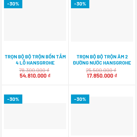
90.790.0
-30%
-30%
TRỌN BỘ BỘ TRỘN BỒN TẮM
TRỌN BỘ BỘ TRỘN ÂM 2
4 LỖ HANSGROHE
ĐƯỜNG NƯỚC HANSGROHE
METROPOL CLASSIC
METROPOL CLASSIC
78.300.000
₫
25.500.000
₫
Giá
589.54.620
Giá
Giá
589.54.618
Giá
54.810.000
₫
17.850.000
₫
gốc
hiện
gốc
hiện
là:
tại
là:
tại
78.300.000 ₫.
là:
25.500.000 ₫.
là:
54.810.000 ₫.
17.850.0
-30%
-30%