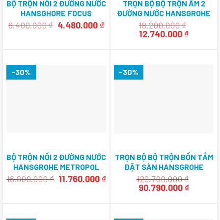
BỘ TRỘN NỔI 2 ĐƯỜNG NƯỚC
TRỌN BỘ BỘ TRỘN ÂM 2
HANSGHORE FOCUS
ĐƯỜNG NƯỚC HANSGROHE
589.29.301
METROPOL 589.50.523
Giá
Giá
6.400.000
₫
4.480.000
₫
18.200.000
₫
gốc
hiện
Giá
Giá
12.740.000
₫
là:
tại
gốc
hiện
6.400.000 ₫.
là:
là:
tại
4.480.000 ₫.
18.200.000 ₫.
là:
12.740.0
-30%
-30%
BỘ TRỘN NỔI 2 ĐƯỜNG NƯỚC
TRỌN BỘ BỘ TRỘN BỒN TẮM
HANSGROHE METROPOL
ĐẶT SÀN HANSGROHE
589.50.513
METROPOL CLASSIC
Giá
Giá
16.800.000
₫
11.760.000
₫
129.700.000
₫
gốc
hiện
Giá
589.54.621
Giá
90.790.000
₫
là:
tại
gốc
hiện
16.800.000 ₫.
là:
là:
tại
11.760.000 ₫.
129.700.000 ₫.
là: