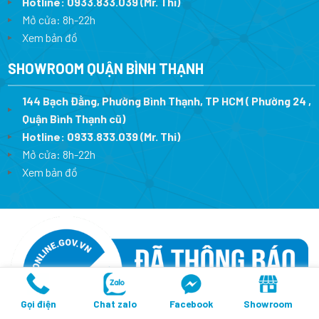
Hotline:
0933.833.039
(Mr. Thi)
Mở cửa: 8h-22h
Xem bản đồ
SHOWROOM QUẬN BÌNH THẠNH
144 Bạch Đằng, Phường Bình Thạnh, TP HCM ( Phường 24 ,
Quận Bình Thạnh cũ)
Hotline:
0933.833.039
(Mr. Thi)
Mở cửa: 8h-22h
Xem bản đồ
Gọi điện
Chat zalo
Facebook
Showroom