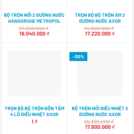
BỘ TRỘN NỔI 2 ĐƯỜNG NƯỚC
TRỌN BỘ BỘ TRỘN ÂM 2
HANSGROHE METROPOL
ĐƯỜNG NƯỚC AXOR
CLASSIC 589.54.611
CITERRIO E 589.54.808
27.200.000
₫
24.600.000
₫
Giá
Giá
Giá
Giá
19.040.000
₫
17.220.000
₫
gốc
hiện
gốc
hiện
là:
tại
là:
tại
27.200.000 ₫.
là:
24.600.000 ₫.
là:
19.040.000 ₫.
17.220.0
-30%
TRỌN BỘ BỘ TRỘN BỒN TẮM
BỘ TRỘN NỔI ĐIỀU NHIỆT 2
4 LỖ ĐIỀU NHIỆT AXOR
ĐƯỜNG NƯỚC AXOR
CITTERIO E HAFELE
CITERRIO E 589.30.525
1
₫
25.300.000
₫
589.30.530
Giá
Giá
17.600.000
₫
gốc
hiện