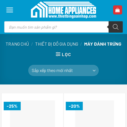
Skip
to
content
Tìm
kiếm
sản
phẩm
TRANG CHỦ
/
THIẾT BỊ ĐỒ GIA DỤNG
/
MÁY ĐÁNH TRỨNG
LỌC
-25%
-20%