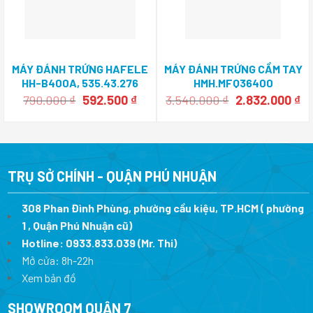
MÁY ĐÁNH TRỨNG HAFELE
MÁY ĐÁNH TRỨNG CẦM TAY
HH-B400A, 535.43.276
HMH.MFQ36400
Giá
Giá
Giá
Gi
790.000
₫
592.500
₫
3.540.000
₫
2.832.000
₫
gốc
hiện
gốc
hi
là:
tại
là:
tạ
790.000 ₫.
là:
3.540.000 ₫.
là:
592.500 ₫.
2.
TRỤ SỞ CHÍNH - QUẬN PHÚ NHUẬN
308 Phan Đình Phùng, phường cầu kiệu, TP.HCM ( phường
1 , Quận Phú Nhuận cũ)
Hotline:
0933.833.039
(Mr. Thi)
Mở cửa: 8h-22h
Xem bản đồ
SHOWROOM QUẬN 7