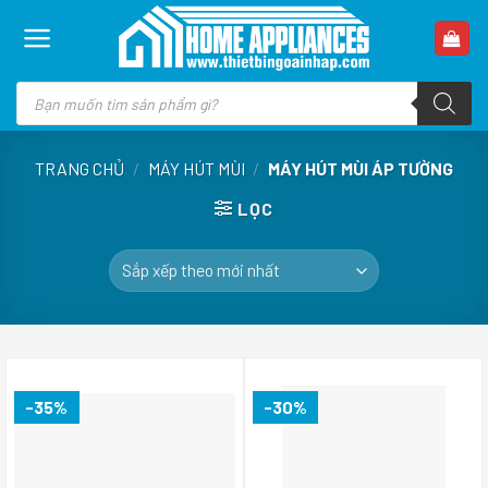
Skip
to
content
Tìm
kiếm
sản
phẩm
TRANG CHỦ
/
MÁY HÚT MÙI
/
MÁY HÚT MÙI ÁP TƯỜNG
LỌC
-35%
-30%