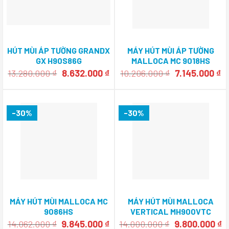
HÚT MÙI ÁP TƯỜNG GRANDX
MÁY HÚT MÙI ÁP TƯỜNG
GX H90S86G
MALLOCA MC 9018HS
Giá
Giá
Giá
Gi
13.280.000
₫
8.632.000
₫
10.206.000
₫
7.145.000
₫
gốc
hiện
gốc
hi
là:
tại
là:
tạ
13.280.000 ₫.
là:
10.206.000 ₫.
là
8.632.000 ₫.
7.
-30%
-30%
MÁY HÚT MÙI MALLOCA MC
MÁY HÚT MÙI MALLOCA
9086HS
VERTICAL MH900VTC
Giá
Giá
Giá
G
14.062.000
₫
9.845.000
₫
14.000.000
₫
9.800.000
₫