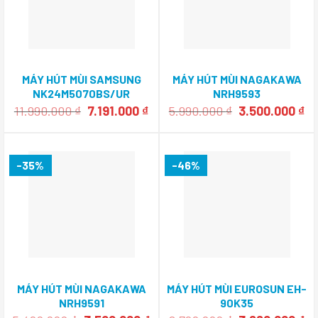
MÁY HÚT MÙI SAMSUNG
MÁY HÚT MÙI NAGAKAWA
NK24M5070BS/UR
NRH9593
Giá
Giá
Giá
Gi
11.990.000
₫
7.191.000
₫
5.990.000
₫
3.500.000
₫
gốc
hiện
gốc
hi
là:
tại
là:
tạ
11.990.000 ₫.
là:
5.990.000 ₫.
là:
7.191.000 ₫.
3.
-35%
-46%
MÁY HÚT MÙI NAGAKAWA
MÁY HÚT MÙI EUROSUN EH-
NRH9591
90K35