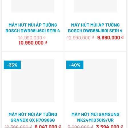
MÁY HÚT MÙI ÁP TƯỜNG
MÁY HÚT MÙI ÁP TƯỜNG
BOSCH DWB98IJ60I SERI 4
BOSCH DWB68IJ60I SERI 4
90CM
60CM
Giá
Gi
14.990.000
₫
12.990.000
₫
9.990.000
₫
Giá
Giá
gốc
h
10.990.000
₫
gốc
hiện
là:
tạ
là:
tại
12.990.000 ₫.
là
14.990.000 ₫.
là:
9.
10.990.000 ₫.
-35%
-40%
MÁY HÚT MÙI ÁP TƯỜNG
MÁY HÚT MÙI SAMSUNG
GRANDX GX H70S86G
NK24M1030IS/UR
Giá
Giá
Giá
Gi
12.380.000
₫
8.047.000
₫
5.990.000
₫
3.594.000
₫