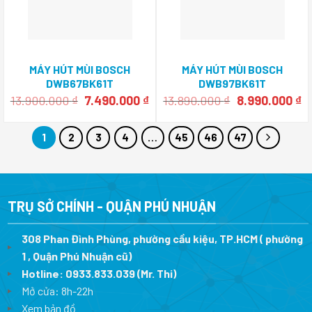
MÁY HÚT MÙI BOSCH
MÁY HÚT MÙI BOSCH
DWB67BK61T
DWB97BK61T
Giá
Giá
Giá
Gi
13.900.000
₫
7.490.000
₫
13.890.000
₫
8.990.000
₫
gốc
hiện
gốc
h
là:
tại
là:
tạ
13.900.000 ₫.
là:
13.890.000 ₫.
là
1
2
3
4
…
45
46
47
7.490.000 ₫.
8.
TRỤ SỞ CHÍNH - QUẬN PHÚ NHUẬN
308 Phan Đình Phùng, phường cầu kiệu, TP.HCM ( phường
1 , Quận Phú Nhuận cũ)
Hotline:
0933.833.039
(Mr. Thi)
Mở cửa: 8h-22h
Xem bản đồ