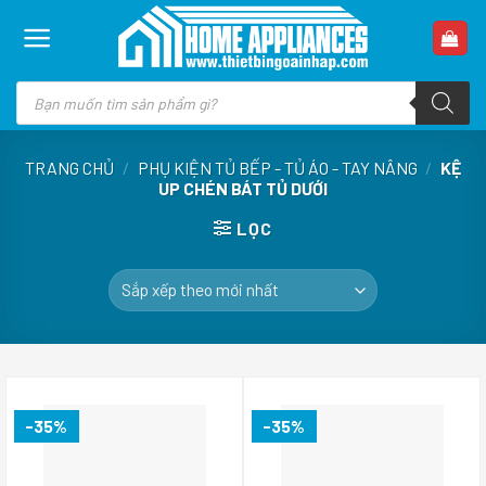
Skip
to
content
Tìm
kiếm
sản
phẩm
TRANG CHỦ
/
PHỤ KIỆN TỦ BẾP - TỦ ÁO - TAY NÂNG
/
KỆ
UP CHÉN BÁT TỦ DƯỚI
LỌC
-35%
-35%