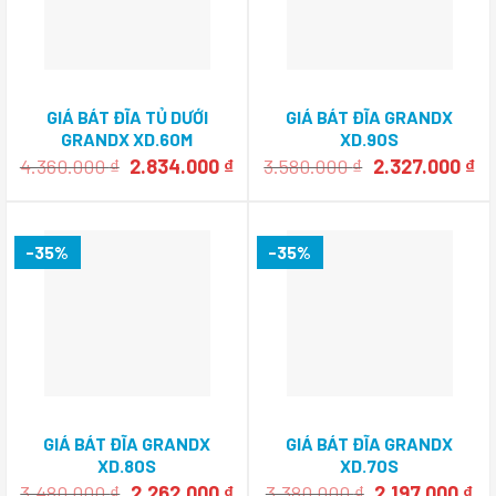
GIÁ BÁT ĐĨA TỦ DƯỚI
GIÁ BÁT ĐĨA GRANDX
GRANDX XD.60M
XD.90S
Giá
Giá
Giá
Gi
4.360.000
₫
2.834.000
₫
3.580.000
₫
2.327.000
₫
gốc
hiện
gốc
hi
là:
tại
là:
tại
4.360.000 ₫.
là:
3.580.000 ₫.
là:
2.834.000 ₫.
2.
-35%
-35%
GIÁ BÁT ĐĨA GRANDX
GIÁ BÁT ĐĨA GRANDX
XD.80S
XD.70S
Giá
Giá
Giá
Gi
3.480.000
₫
2.262.000
₫
3.380.000
₫
2.197.000
₫