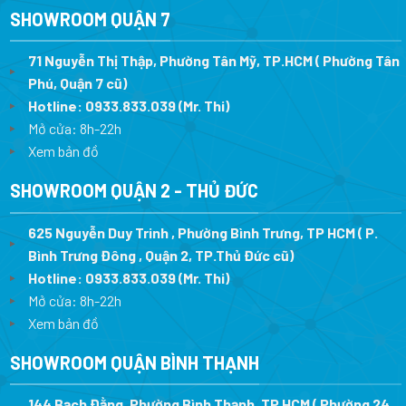
SHOWROOM QUẬN 7
71 Nguyễn Thị Thập, Phường Tân Mỹ, TP.HCM ( Phường Tân
Phú, Quận 7 cũ)
Hotline:
0933.833.039
(Mr. Thi
)
Mở cửa: 8h-22h
Xem bản đồ
SHOWROOM QUẬN 2 - THỦ ĐỨC
625 Nguyễn Duy Trinh , Phường Bình Trưng, TP HCM ( P.
Bình Trưng Đông , Quận 2, TP.Thủ Đức cũ)
Hotline:
0933.833.039
(Mr. Thi)
Mở cửa: 8h-22h
Xem bản đồ
SHOWROOM QUẬN BÌNH THẠNH
144 Bạch Đằng, Phường Bình Thạnh, TP HCM ( Phường 24 ,