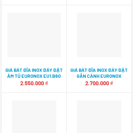
GIÁ BÁT ĐĨA INOX ĐÁY ĐẶT
GIÁ BÁT ĐĨA INOX ĐÁY ĐẶT
ÂM TỦ EURONOX EU1.B60
GẮN CÁNH EURONOX
EU1.B90M
2.550.000
₫
2.700.000
₫