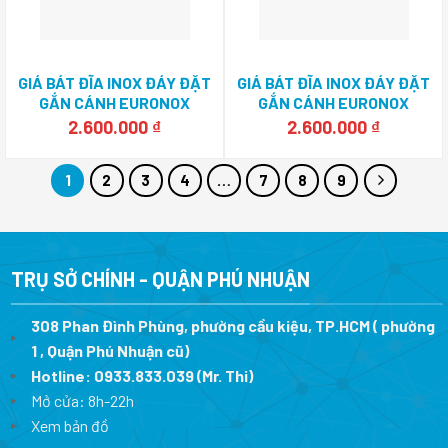
GIÁ BÁT ĐĨA INOX ĐÁY ĐẶT
GIÁ BÁT ĐĨA INOX ĐÁY ĐẶT
GẮN CÁNH EURONOX
GẮN CÁNH EURONOX
EU1.B80M
EU1.B75M
2.600.000
₫
2.600.000
₫
1
2
3
4
…
7
8
9
TRỤ SỞ CHÍNH - QUẬN PHÚ NHUẬN
308 Phan Đình Phùng, phường cầu kiệu, TP.HCM ( phường
1 , Quận Phú Nhuận cũ)
Hotline:
0933.833.039
(Mr. Thi)
Mở cửa: 8h-22h
Xem bản đồ