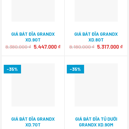
GIÁ BÁT ĐĨA GRANDX
GIÁ BÁT ĐĨA GRANDX
XD.90T
XD.80T
Giá
Giá
Giá
Gi
8.380.000
₫
5.447.000
₫
8.180.000
₫
5.317.000
₫
gốc
hiện
gốc
hi
là:
tại
là:
tại
8.380.000 ₫.
là:
8.180.000 ₫.
là:
5.447.000 ₫.
5.3
-35%
-35%
GIÁ BÁT ĐĨA GRANDX
GIÁ BÁT ĐĨA TỦ DƯỚI
XD.70T
GRANDX XD.90M