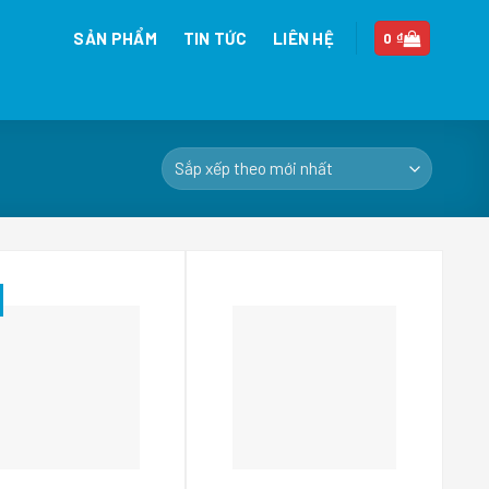
SẢN PHẨM
TIN TỨC
LIÊN HỆ
0
₫