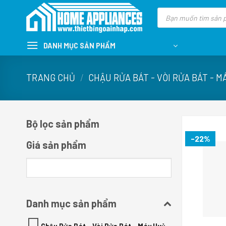
Skip
Tìm
kiếm
to
sản
content
phẩm
DANH MỤC SẢN PHẨM
TRANG CHỦ
/
CHẬU RỬA BÁT - VÒI RỬA BÁT - M
Bộ lọc sản phẩm
-22%
Giá sản phẩm
Danh mục sản phẩm