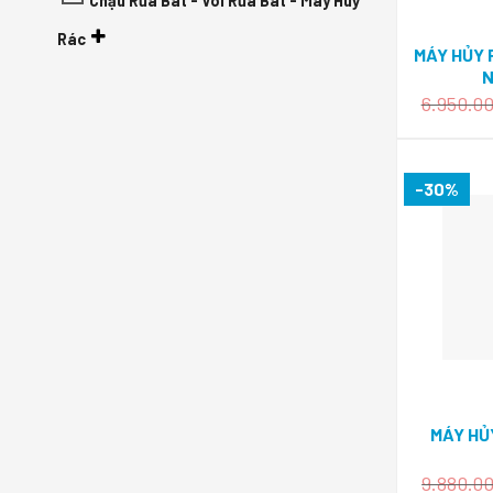
Chậu Rửa Bát - Vòi Rửa Bát - Máy Huỷ
Rác
MÁY HỦY 
N
6.950.0
-30%
MÁY HỦ
9.880.0