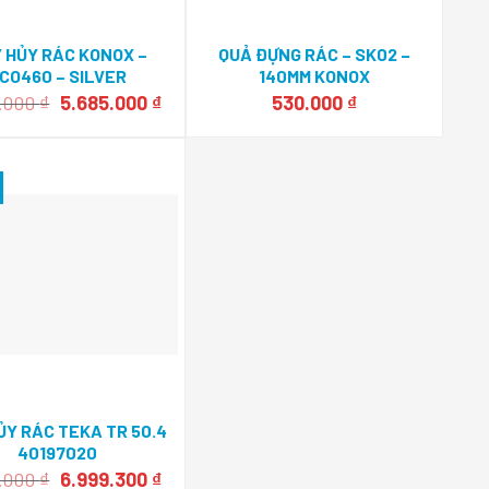
 HỦY RÁC KONOX –
QUẢ ĐỰNG RÁC – SK02 –
CO460 – SILVER
140MM KONOX
Giá
Giá
0.000
₫
5.685.000
₫
530.000
₫
gốc
hiện
là:
tại
7.580.000 ₫.
là:
.
5.685.000 ₫.
ỦY RÁC TEKA TR 50.4
40197020
Giá
Giá
9.000
₫
6.999.300
₫