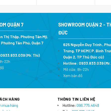
gốc
hiện
gốc
hiện
là:
tại
là:
tại
9.880.000 ₫.
là:
10.270.000 ₫.
là:
6.916.000 ₫.
7.189.000 ₫
OM QUẬN 7
SHOWROOM QUẬN 2 - T
ĐỨC
n Thị Thập, Phường Tân Mỹ,
 Phường Tân Phú, Quận 7
625 Nguyễn Duy Trinh , Ph
Trưng, TP HCM ( P. Bình Trư
:
0933.833.039
(Mr. Thi
)
Quận 2, TP.Thủ Đức cũ)
8h-22h
Hotline:
0933.833.039
(Mr.
đồ
Mở cửa: 8h-22h
Xem bản đồ
HÁCH HÀNG
THÔNG TIN LIÊN HỆ
n mua hàng
Hotline:
096.775.4648