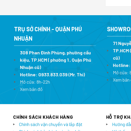
TRỤ SỞ CHÍNH - QUẬN PHÚ
SHOWRO
NHUẬN
71 Nguyễ
TP.HCM (
308 Phan Đình Phùng, phường cầu
cũ)
kiệu, TP.HCM ( phường 1 , Quận Phú
Hotline
Nhuận cũ)
Mở cửa: 
Hotline:
0933.833.039
(Mr. Thi)
Xem bản 
Mở cửa: 8h-22h
Xem bản đồ
CHÍNH SÁCH KHÁCH HÀNG
HỖ TRỢ K
Chính sách vận chuyển và lắp đặt
Hướng dẫ