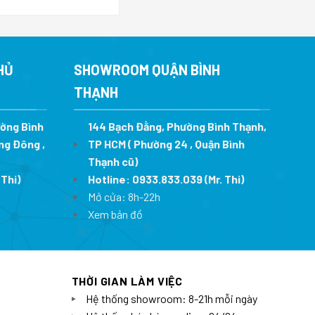
gốc
hiện
là:
tại
9.999.000 ₫.
là:
.
6.999.300 ₫.
HỦ
SHOWROOM QUẬN BÌNH
THẠNH
ường Bình
144 Bạch Đằng, Phường Bình Thạnh,
ng Đông ,
TP HCM ( Phường 24 , Quận Bình
Thạnh cũ)
 Thi)
Hotline:
0933.833.039
(Mr. Thi)
Mở cửa: 8h-22h
Xem bản đồ
THỜI GIAN LÀM VIỆC
Hệ thống showroom: 8-21h mỗi ngày