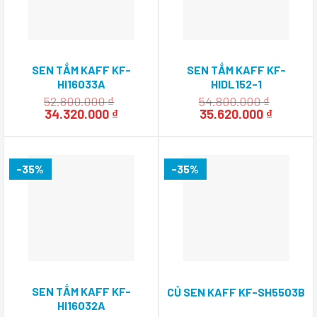
SEN TẮM KAFF KF-
SEN TẮM KAFF KF-
HI16033A
HIDL152-1
52.800.000
₫
54.800.000
₫
Giá
Giá
Giá
Giá
34.320.000
₫
35.620.000
₫
gốc
hiện
gốc
hiện
là:
tại
là:
tại
52.800.000 ₫.
là:
54.800.000 ₫.
là:
34.320.000 ₫.
35.620.0
-35%
-35%
SEN TẮM KAFF KF-
CỦ SEN KAFF KF-SH5503B
HI16032A