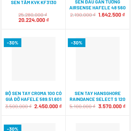
SEN ĐẦU GẮN TƯỜNG
SEN TẮM KVK KF3130
AIRSENSE HAFELE 48 560
618
Giá
Gi
25.280.000
₫
2.190.000
₫
1.642.500
₫
Giá
Giá
gốc
hi
20.224.000
₫
gốc
hiện
là:
tại
là:
tại
2.190.000 ₫.
là:
25.280.000 ₫.
là:
1.
20.224.000 ₫.
-30%
-30%
BỘ SEN TAY CROMA 100 CÓ
SEN TAY HANSGHORE
GIÁ ĐỠ HAFELE 589.51.601
RAINDANCE SELECT S 120
HAFELE 589.52.600
Giá
Giá
Giá
Gi
3.500.000
₫
2.450.000
₫
5.100.000
₫
3.570.000
₫
gốc
hiện
gốc
hi
là:
tại
là:
tại
3.500.000 ₫.
là:
5.100.000 ₫.
là:
2.450.000 ₫.
3.
-30%