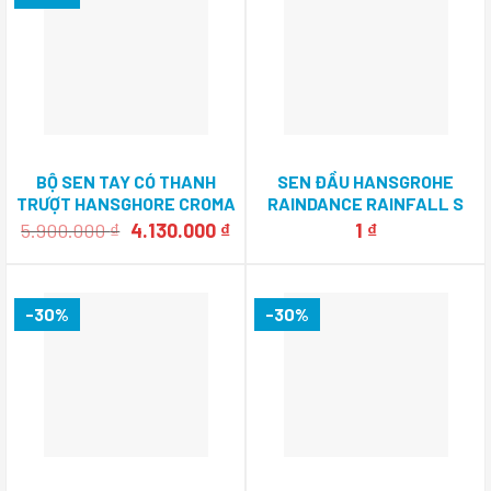
BỘ SEN TAY CÓ THANH
SEN ĐẦU HANSGROHE
TRƯỢT HANSGHORE CROMA
RAINDANCE RAINFALL S
SELECT S HAFELE
28411000 HAFELE
Giá
Giá
5.900.000
₫
4.130.000
₫
1
₫
589.54.119
gốc
hiện
589.29.561
là:
tại
5.900.000 ₫.
là:
4.130.000 ₫.
-30%
-30%