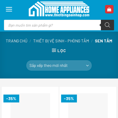
Skip
to
content
Tìm
kiếm
sản
phẩm
TRANG CHỦ
/
THIẾT BỊ VỆ SINH - PHÒNG TẮM
/
SEN TẮM
LỌC
-35%
-35%