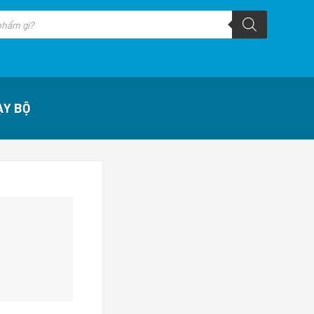
ẠY BỘ