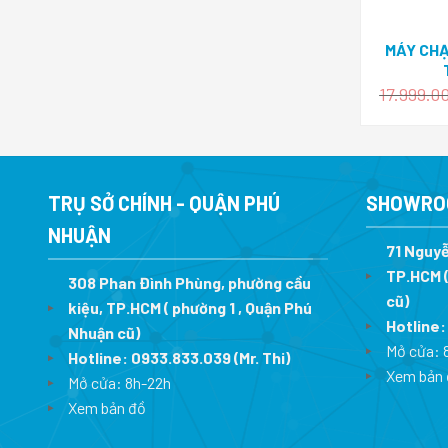
MÁY CH
17.999.0
TRỤ SỞ CHÍNH - QUẬN PHÚ
SHOWRO
NHUẬN
71 Nguyễ
TP.HCM (
308 Phan Đình Phùng, phường cầu
cũ)
kiệu, TP.HCM ( phường 1 , Quận Phú
Hotline
Nhuận cũ)
Mở cửa: 
Hotline:
0933.833.039
(Mr. Thi)
Xem bản 
Mở cửa: 8h-22h
Xem bản đồ