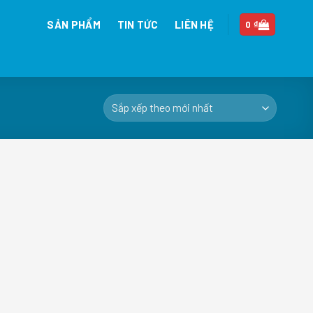
SẢN PHẨM
TIN TỨC
LIÊN HỆ
0
₫