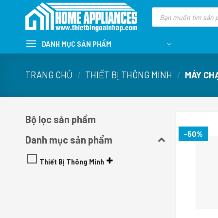
Skip
Tìm
kiếm
to
sản
content
phẩm
DANH MỤC SẢN PHẨM
TRANG CHỦ
/
THIẾT BỊ THÔNG MINH
/
MÁY CH
Bộ lọc sản phẩm
-50%
Danh mục sản phẩm
Thiết Bị Thông Minh