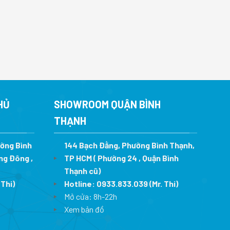
HỦ
SHOWROOM QUẬN BÌNH
THẠNH
ường Bình
144 Bạch Đằng, Phường Bình Thạnh,
ng Đông ,
TP HCM ( Phường 24 , Quận Bình
Thạnh cũ)
 Thi)
Hotline:
0933.833.039
(Mr. Thi)
Mở cửa: 8h-22h
Xem bản đồ