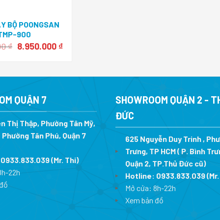
ẠY BỘ POONGSAN
TMP-900
Giá
Giá
00
₫
8.950.000
₫
gốc
hiện
là:
tại
17.999.000 ₫.
là:
8.950.000 ₫.
OM QUẬN 7
SHOWROOM QUẬN 2 - T
ĐỨC
n Thị Thập, Phường Tân Mỹ,
 Phường Tân Phú, Quận 7
625 Nguyễn Duy Trinh , Ph
Trưng, TP HCM ( P. Bình Trư
:
0933.833.039
(Mr. Thi
)
Quận 2, TP.Thủ Đức cũ)
8h-22h
Hotline:
0933.833.039
(Mr.
đồ
Mở cửa: 8h-22h
Xem bản đồ