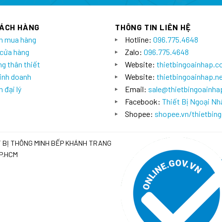
HÁCH HÀNG
THÔNG TIN LIÊN HỆ
n mua hàng
Hotline:
096.775.4648
 cửa hàng
Zalo:
096.775.4648
g thân thiết
Website:
thietbingoainhap.
inh doanh
Website:
thietbingoainhap.n
 đại lý
Email:
sale@thietbingoainh
Facebook:
Thiết Bị Ngoại Nh
Shopee:
shopee.vn/thietbin
T BỊ THÔNG MINH BẾP KHÁNH TRANG
TP.HCM