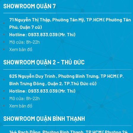
SHOWROOM QUẬN 7
71 Nguyễn Thị Thập, Phường Tân Mỹ, TP.HCM ( Phường Tân
Phú, Quận 7 cũ)
Hotline:
0933.833.039
(Mr. Thi
)
Mở cửa: 8h-22h
Xem bản đồ
SHOWROOM QUẬN 2 - THỦ ĐỨC
625 Nguyễn Duy Trinh , Phường Bình Trưng, TP HCM ( P.
Bình Trưng Đông , Quận 2, TP.Thủ Đức cũ)
Hotline:
0933.833.039
(Mr. Thi)
Mở cửa: 8h-22h
Xem bản đồ
SHOWROOM QUẬN BÌNH THẠNH
144 Bạch Đằng, Phường Bình Thạnh, TP HCM ( Phường 24 ,