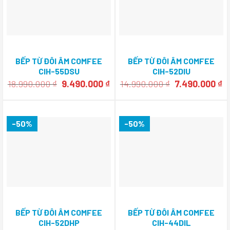
BẾP TỪ ĐÔI ÂM COMFEE
BẾP TỪ ĐÔI ÂM COMFEE
CIH-55DSU
CIH-52DIU
Giá
Giá
Giá
G
18.990.000
₫
9.490.000
₫
14.990.000
₫
7.490.000
₫
gốc
hiện
gốc
h
là:
tại
là:
tạ
18.990.000 ₫.
là:
14.990.000 ₫.
là
9.490.000 ₫.
7.
-50%
-50%
BẾP TỪ ĐÔI ÂM COMFEE
BẾP TỪ ĐÔI ÂM COMFEE
CIH-52DHP
CIH-44DIL