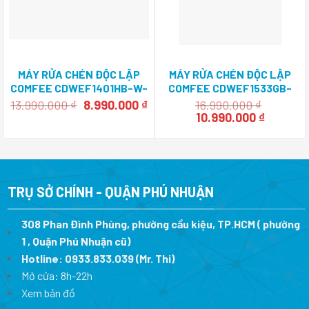
MÁY RỬA CHÉN ĐỘC LẬP
MÁY RỬA CHÉN ĐỘC LẬP
COMFEE CDWEF1401HB-W-
COMFEE CDWEF1533GB-
VN
WU-VN
Giá
Giá
13.990.000
₫
8.990.000
₫
16.990.000
₫
gốc
hiện
Giá
Giá
10.990.000
₫
là:
tại
gốc
hiện
13.990.000 ₫.
là:
là:
tại
8.990.000 ₫.
16.990.000 ₫.
là:
10.990.0
TRỤ SỞ CHÍNH - QUẬN PHÚ NHUẬN
308 Phan Đình Phùng, phường cầu kiệu, TP.HCM ( phường
1 , Quận Phú Nhuận cũ)
Hotline:
0933.833.039
(Mr. Thi)
Mở cửa: 8h-22h
Xem bản đồ