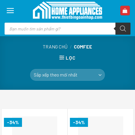
Skip
to
content
Tìm
kiếm
sản
phẩm
TRANG CHỦ
/
COMFEE
LỌC
-34%
-34%