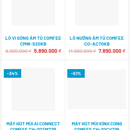
LÒ VI SÓNG ÂM TỦ COMFEE
LÒ NƯỚNG ÂM TỦ COMFEE
CMW-S20KB​
CO-AC70KB
Giá
Giá
Giá
Gi
8.990.000
₫
5.890.000
₫
11.990.000
₫
7.890.000
₫
gốc
hiện
gốc
hi
là:
tại
là:
tạ
8.990.000 ₫.
là:
11.990.000 ₫.
là
5.890.000 ₫.
7.
-34%
-51%
MÁY HÚT MÙI AI CONNECT
MÁY HÚT MÙI KÍNH CONG
COMFEE CH-70TM77B
COMFEE CH-70CV71B