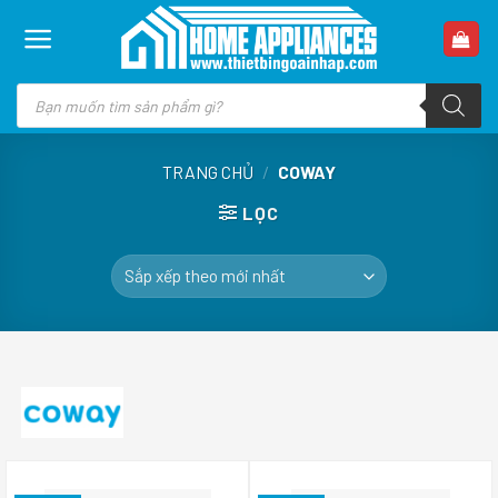
Skip
to
content
Tìm
kiếm
sản
phẩm
TRANG CHỦ
/
COWAY
LỌC