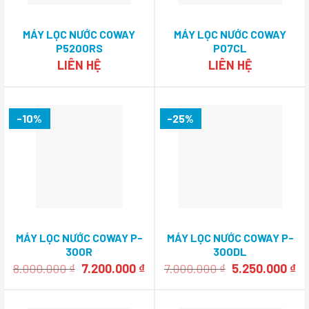
MÁY LỌC NƯỚC COWAY
MÁY LỌC NƯỚC COWAY
P5200RS
P07CL
LIÊN HỆ
LIÊN HỆ
-10%
-25%
MÁY LỌC NƯỚC COWAY P-
MÁY LỌC NƯỚC COWAY P-
300R
300DL
Giá
Giá
Giá
Gi
8.000.000
₫
7.200.000
₫
7.000.000
₫
5.250.000
₫
gốc
hiện
gốc
hi
là:
tại
là:
tạ
8.000.000 ₫.
là:
7.000.000 ₫.
là: