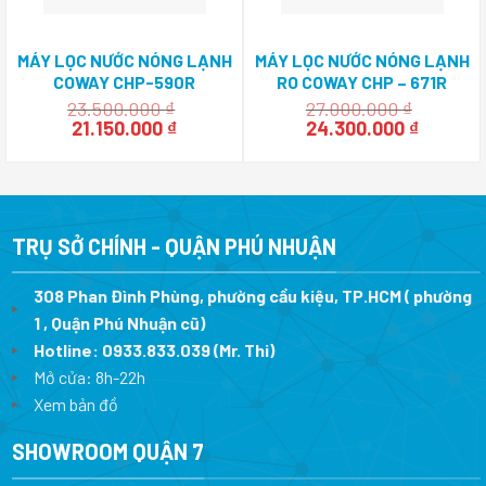
MÁY LỌC NƯỚC NÓNG LẠNH
MÁY LỌC NƯỚC NÓNG LẠNH
COWAY CHP-590R
RO COWAY CHP – 671R
23.500.000
₫
27.000.000
₫
Giá
Giá
Giá
Giá
21.150.000
₫
24.300.000
₫
gốc
hiện
gốc
hiện
là:
tại
là:
tại
23.500.000 ₫.
là:
27.000.000 ₫.
là:
21.150.000 ₫.
24.300.
TRỤ SỞ CHÍNH - QUẬN PHÚ NHUẬN
308 Phan Đình Phùng, phường cầu kiệu, TP.HCM ( phường
1 , Quận Phú Nhuận cũ)
Hotline:
0933.833.039
(Mr. Thi)
Mở cửa: 8h-22h
Xem bản đồ
SHOWROOM QUẬN 7