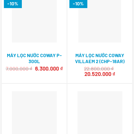
-10%
-10%
MÁY LỌC NƯỚC COWAY P-
MÁY LỌC NƯỚC COWAY
300L
VILLAEM 2 (CHP-18AR)
Giá
Giá
7.000.000
₫
6.300.000
₫
22.800.000
₫
gốc
hiện
Giá
Giá
20.520.000
₫
là:
tại
gốc
hiện
7.000.000 ₫.
là:
là:
tại
6.300.000 ₫.
22.800.000 ₫.
là:
20.520.0