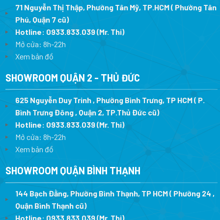
71 Nguyễn Thị Thập, Phường Tân Mỹ, TP.HCM ( Phường Tân
Phú, Quận 7 cũ)
Hotline:
0933.833.039
(Mr. Thi
)
Mở cửa: 8h-22h
Xem bản đồ
SHOWROOM QUẬN 2 - THỦ ĐỨC
625 Nguyễn Duy Trinh , Phường Bình Trưng, TP HCM ( P.
Bình Trưng Đông , Quận 2, TP.Thủ Đức cũ)
Hotline:
0933.833.039
(Mr. Thi)
Mở cửa: 8h-22h
Xem bản đồ
SHOWROOM QUẬN BÌNH THẠNH
144 Bạch Đằng, Phường Bình Thạnh, TP HCM ( Phường 24 ,
Quận Bình Thạnh cũ)
Hotline:
0933.833.039
(Mr. Thi)