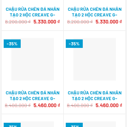
CHẬU RỬA CHÉN ĐÁ NHÂN
CHẬU RỬA CHÉN ĐÁ NHÂN
TẠO 2 HỘC CREAVE G-
TẠO 2 HỘC CREAVE G-
U7646G
U7646E
Giá
Giá
Giá
Gi
8.200.000
₫
5.330.000
₫
8.200.000
₫
5.330.000
₫
gốc
hiện
gốc
hi
là:
tại
là:
tạ
8.200.000 ₫.
là:
8.200.000 ₫.
là:
5.330.000 ₫.
5.
-35%
-35%
CHẬU RỬA CHÉN ĐÁ NHÂN
CHẬU RỬA CHÉN ĐÁ NHÂN
TẠO 2 HỘC CREAVE G-
TẠO 2 HỘC CREAVE G-
T8650F
T8046G
Giá
Giá
Giá
Gi
8.400.000
₫
5.460.000
₫
8.400.000
₫
5.460.000
₫
gốc
hiện
gốc
hi
là:
tại
là:
tạ
8.400.000 ₫.
là:
8.400.000 ₫.
là
5.460.000 ₫.
5.
-35%
-35%