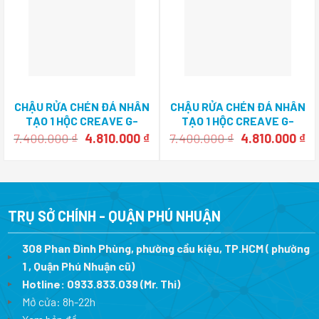
CHẬU RỬA CHÉN ĐÁ NHÂN
CHẬU RỬA CHÉN ĐÁ NHÂN
TẠO 1 HỘC CREAVE G-
TẠO 1 HỘC CREAVE G-
T7646D
T6846E
Giá
Giá
Giá
Gi
7.400.000
₫
4.810.000
₫
7.400.000
₫
4.810.000
₫
gốc
hiện
gốc
hi
là:
tại
là:
tại
7.400.000 ₫.
là:
7.400.000 ₫.
là:
4.810.000 ₫.
4.
TRỤ SỞ CHÍNH - QUẬN PHÚ NHUẬN
308 Phan Đình Phùng, phường cầu kiệu, TP.HCM ( phường
1 , Quận Phú Nhuận cũ)
Hotline:
0933.833.039
(Mr. Thi)
Mở cửa: 8h-22h