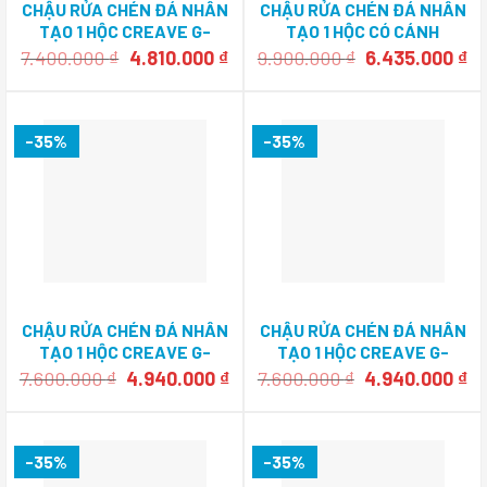
CHẬU RỬA CHÉN ĐÁ NHÂN
CHẬU RỬA CHÉN ĐÁ NHÂN
TẠO 1 HỘC CREAVE G-
TẠO 1 HỘC CÓ CÁNH
U6146D
CREAVE G-T10050I
Giá
Giá
Giá
Gi
7.400.000
₫
4.810.000
₫
9.900.000
₫
6.435.000
₫
gốc
hiện
gốc
hi
là:
tại
là:
tạ
7.400.000 ₫.
là:
9.900.000 ₫.
là
4.810.000 ₫.
6.
-35%
-35%
CHẬU RỬA CHÉN ĐÁ NHÂN
CHẬU RỬA CHÉN ĐÁ NHÂN
TẠO 1 HỘC CREAVE G-
TẠO 1 HỘC CREAVE G-
T7848D
T7446D
Giá
Giá
Giá
Gi
7.600.000
₫
4.940.000
₫
7.600.000
₫
4.940.000
₫
gốc
hiện
gốc
hi
là:
tại
là:
tạ
7.600.000 ₫.
là:
7.600.000 ₫.
là
4.940.000 ₫.
4.
-35%
-35%