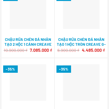
CHẬU RỬA CHÉN ĐÁ NHÂN
CHẬU RỬA CHÉN ĐÁ NHÂN
TẠO 2 HỘC 1 CÁNH CREAVE
TẠO 1 HỘC TRÒN CREAVE G-
G-T11650L
T0051E
Giá
Giá
Giá
Gi
10.900.000
₫
7.085.000
₫
6.900.000
₫
4.485.000
₫
gốc
hiện
gốc
hi
là:
tại
là:
tạ
10.900.000 ₫.
là:
6.900.000 ₫.
là
7.085.000 ₫.
4.
-35%
-35%