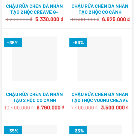
CHẬU RỬA CHÉN ĐÁ NHÂN
CHẬU RỬA CHÉN ĐÁ NHÂN
TẠO 2 HỘC CREAVE G-
TẠO 2 HỘC CÓ CÁNH
T7846E
CREAVE G-T11650K
Giá
Giá
Giá
G
8.200.000
₫
5.330.000
₫
10.500.000
₫
6.825.000
₫
gốc
hiện
gốc
h
là:
tại
là:
tạ
8.200.000 ₫.
là:
10.500.000 ₫.
là
5.330.000 ₫.
6
-35%
-53%
CHẬU RỬA CHÉN ĐÁ NHÂN
CHẬU RỬA CHÉN ĐÁ NHÂN
TẠO 2 HỘC CÓ CÁNH
TẠO 1 HỘC VUÔNG CREAVE
CREAVE G-T10050L
G-U4146E
Giá
Giá
Giá
Gi
10.400.000
₫
6.760.000
₫
7.400.000
₫
3.500.000
₫
gốc
hiện
gốc
hi
là:
tại
là:
tạ
10.400.000 ₫.
là:
7.400.000 ₫.
là:
6.760.000 ₫.
3.
-35%
-35%