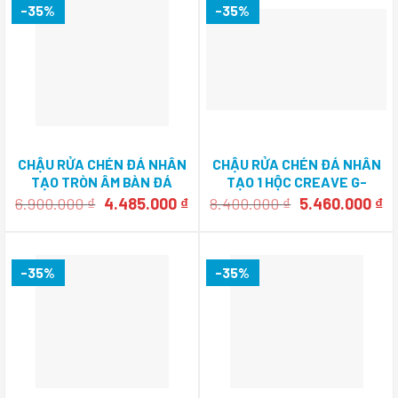
-35%
-35%
CHẬU RỬA CHÉN ĐÁ NHÂN
CHẬU RỬA CHÉN ĐÁ NHÂN
TẠO TRÒN ÂM BÀN ĐÁ
TẠO 1 HỘC CREAVE G-
CREAVE G-U0045C
T8050E
Giá
Giá
Giá
Gi
6.900.000
₫
4.485.000
₫
8.400.000
₫
5.460.000
₫
gốc
hiện
gốc
hi
là:
tại
là:
tạ
6.900.000 ₫.
là:
8.400.000 ₫.
là
4.485.000 ₫.
5.
-35%
-35%