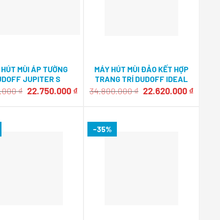
 HÚT MÙI ÁP TƯỜNG
MÁY HÚT MÙI ĐẢO KẾT HỢP
UDOFF JUPITER S
TRANG TRÍ DUDOFF IDEAL
70W
Giá
Giá
Giá
Giá
0.000
₫
22.750.000
₫
34.800.000
₫
22.620.000
₫
gốc
hiện
gốc
hiện
là:
tại
là:
tại
35.000.000 ₫.
là:
34.800.000 ₫.
là:
 ₫.
22.750.000 ₫.
22.620
-35%