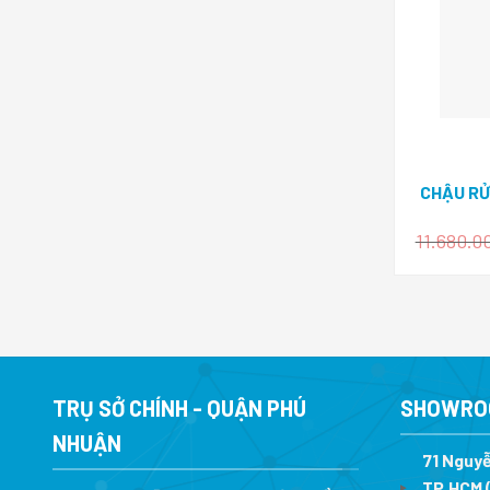
CHẬU RỬ
11.680.0
TRỤ SỞ CHÍNH - QUẬN PHÚ
SHOWRO
NHUẬN
71 Nguyễ
TP.HCM (