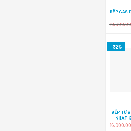
BẾP GAS 
19.800.0
-32%
BẾP TỪ 
NHẬP 
16.000.0