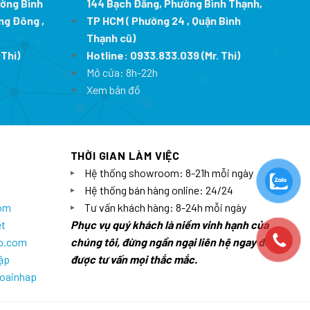
ường Bình
144 Bạch Đằng, Phường Bình Thạnh,
ng Đông ,
TP HCM ( Phường 24 , Quận Bình
Thạnh cũ)
 Thi)
Hotline:
0933.833.039
(Mr. Thi)
Mở cửa: 8h-22h
Xem bản đồ
THỜI GIAN LÀM VIỆC
Hệ thống showroom: 8-21h mỗi ngày
Hệ thống bán hàng online: 24/24
com
Tư vấn khách hàng: 8-24h mỗi ngày
et
Phục vụ quý khách là niềm vinh hạnh của
ap.com
chúng tôi, đừng ngần ngại liên hệ ngay để
ập
được tư vấn mọi thắc mắc.
goainhap