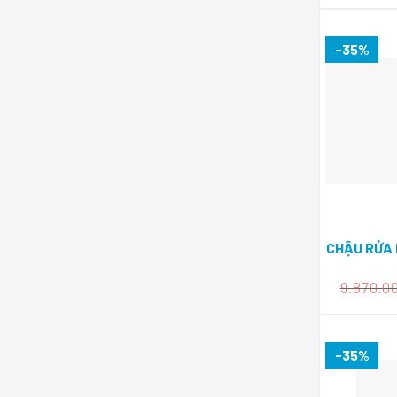
-35%
CHẬU RỬA 
9.870.0
-35%