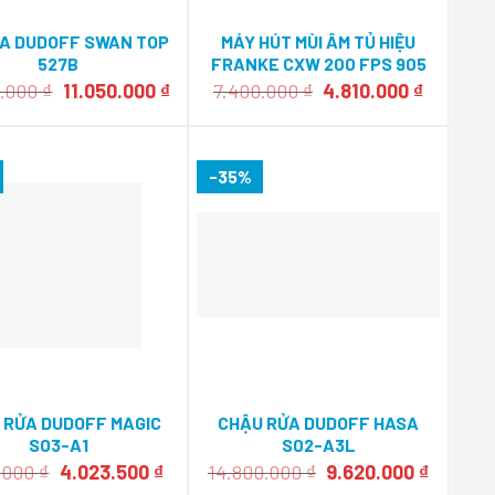
ỬA DUDOFF SWAN TOP
MÁY HÚT MÙI ÂM TỦ HIỆU
527B
FRANKE CXW 200 FPS 905
Giá
Giá
Giá
Giá
0.000
₫
11.050.000
₫
7.400.000
₫
4.810.000
₫
gốc
hiện
gốc
hiện
là:
tại
là:
tại
17.000.000 ₫.
là:
7.400.000 ₫.
là:
11.050.000 ₫.
4.810.00
-35%
 RỬA DUDOFF MAGIC
CHẬU RỬA DUDOFF HASA
S03-A1
S02-A3L
Giá
Giá
Giá
Giá
0.000
₫
4.023.500
₫
14.800.000
₫
9.620.000
₫
gốc
hiện
gốc
hiện