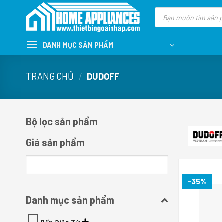
Skip
Tìm
kiếm
to
sản
content
phẩm
DANH MỤC SẢN PHẨM
TRANG CHỦ
/
DUDOFF
Bộ lọc sản phẩm
Giá sản phẩm
-35%
Danh mục sản phẩm