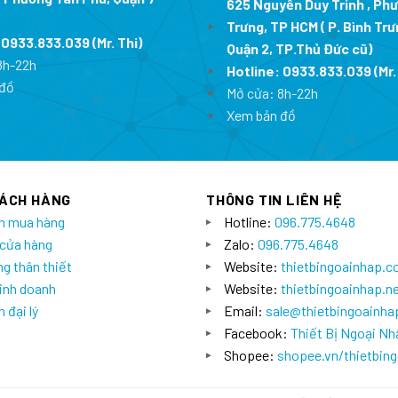
625 Nguyễn Duy Trinh , Ph
Trưng, TP HCM ( P. Bình Trư
:
0933.833.039
(Mr. Thi
)
Quận 2, TP.Thủ Đức cũ)
8h-22h
Hotline:
0933.833.039
(Mr.
đồ
Mở cửa: 8h-22h
Xem bản đồ
HÁCH HÀNG
THÔNG TIN LIÊN HỆ
n mua hàng
Hotline:
096.775.4648
 cửa hàng
Zalo:
096.775.4648
g thân thiết
Website:
thietbingoainhap.
inh doanh
Website:
thietbingoainhap.n
 đại lý
Email:
sale@thietbingoainh
Facebook:
Thiết Bị Ngoại Nh
Shopee:
shopee.vn/thietbin