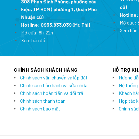
308 Phan Đình Phùng, phường cầu
cũ)
kiệu, TP.HCM ( phường 1 , Quận Phú
Hotline
Nhuận cũ)
Mở cửa: 
Hotline:
0933.833.039
(Mr. Thi)
Xem bản 
Mở cửa: 8h-22h
Xem bản đồ
CHÍNH SÁCH KHÁCH HÀNG
HỖ TRỢ K
Chính sách vận chuyển và lắp đặt
Hướng dẫ
Chính sách bảo hành và sửa chữa
Hệ thống
Chính sách hoàn tiền và đổi trả
Khách hàn
Chính sách thanh toán
Hợp tác k
Chính sách bảo mật
Chính sách