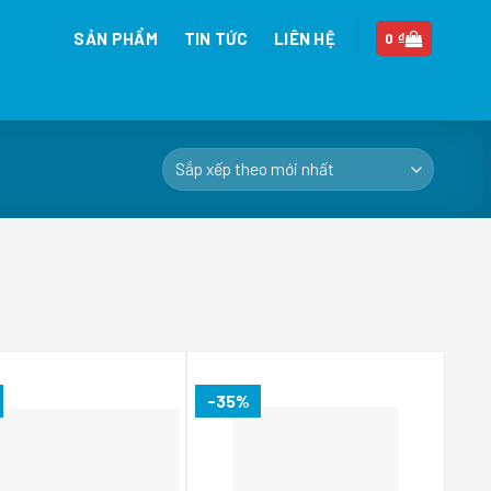
SẢN PHẨM
TIN TỨC
LIÊN HỆ
0
₫
-35%