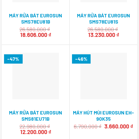
MÁY RỬA BÁT EUROSUN
MÁY RỬA BÁT EUROSUN
SMS78EU81B
SMS78EU81S
26.580.000
₫
26.580.000
₫
Giá
Giá
Giá
Giá
18.606.000
₫
13.230.000
₫
gốc
hiện
gốc
hiện
là:
tại
là:
tại
26.580.000 ₫.
là:
26.580.000 ₫.
là:
18.606.000 ₫.
13.230.0
-47%
-46%
MÁY RỬA BÁT EUROSUN
MÁY HÚT MÙI EUROSUN EH-
SMS81EU71B
90K35
Giá
Gi
22.980.000
₫
6.790.000
₫
3.660.000
₫
Giá
Giá
gốc
hi
12.200.000
₫
gốc
hiện
là:
tạ