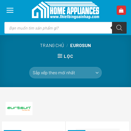
Skip
to
content
Tìm
kiếm
sản
phẩm
TRANG CHỦ
/
EUROSUN
LỌC