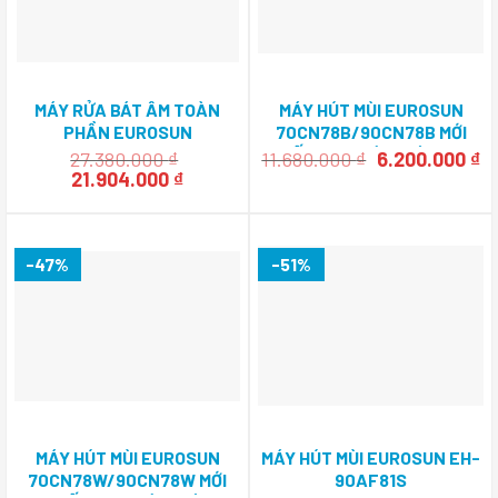
MÁY RỬA BÁT ÂM TOÀN
MÁY HÚT MÙI EUROSUN
PHẦN EUROSUN
70CN78B/90CN78B MỚI
SMS80EU21BT SERIAL 8
NHẤT 2022 KÍNH VÁT ĐEN
Giá
Gi
27.380.000
₫
11.680.000
₫
6.200.000
₫
Giá
Giá
SANG TRỌNG ƯU ĐÃI HẤP
gốc
hi
21.904.000
₫
gốc
hiện
là:
tạ
DẪN TẶNG QUÀ TRI ÂN
là:
tại
11.680.000 ₫.
là
27.380.000 ₫.
là:
6.
21.904.000 ₫.
-47%
-51%
MÁY HÚT MÙI EUROSUN
MÁY HÚT MÙI EUROSUN EH-
70CN78W/90CN78W MỚI
90AF81S