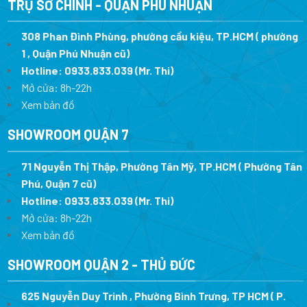
TRỤ SỞ CHÍNH - QUẬN PHÚ NHUẬN
308 Phan Đình Phùng, phường cầu kiệu, TP.HCM ( phường
1 , Quận Phú Nhuận cũ)
Hotline:
0933.833.039
(Mr. Thi)
Mở cửa: 8h-22h
Xem bản đồ
SHOWROOM QUẬN 7
71 Nguyễn Thị Thập, Phường Tân Mỹ, TP.HCM ( Phường Tân
Phú, Quận 7 cũ)
Hotline:
0933.833.039
(Mr. Thi
)
Mở cửa: 8h-22h
Xem bản đồ
SHOWROOM QUẬN 2 - THỦ ĐỨC
625 Nguyễn Duy Trinh , Phường Bình Trưng, TP HCM ( P.