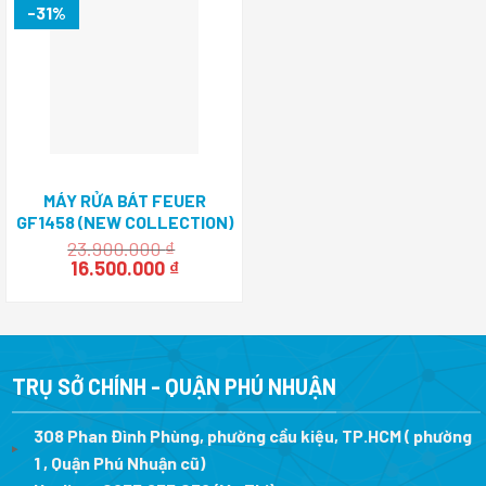
-31%
MÁY RỬA BÁT FEUER
GF1458 (NEW COLLECTION)
23.900.000
₫
Giá
Giá
16.500.000
₫
gốc
hiện
là:
tại
23.900.000 ₫.
là:
16.500.000 ₫.
TRỤ SỞ CHÍNH - QUẬN PHÚ NHUẬN
308 Phan Đình Phùng, phường cầu kiệu, TP.HCM ( phường
1 , Quận Phú Nhuận cũ)