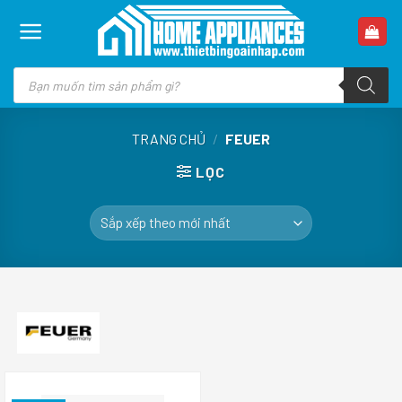
Skip
to
content
Tìm
kiếm
sản
phẩm
TRANG CHỦ
/
FEUER
LỌC