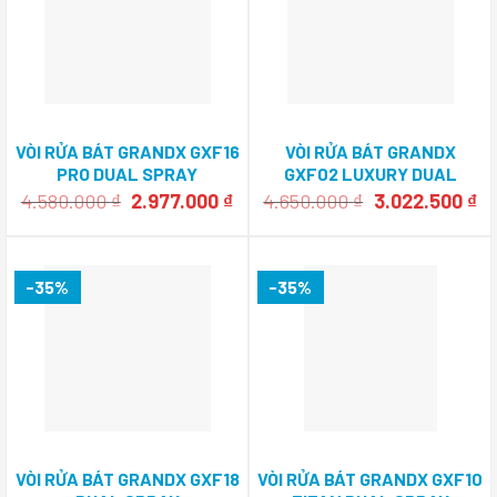
VÒI RỬA BÁT GRANDX GXF16
VÒI RỬA BÁT GRANDX
PRO DUAL SPRAY
GXF02 LUXURY DUAL
SPRAY
Giá
Giá
Giá
Gi
4.580.000
₫
2.977.000
₫
4.650.000
₫
3.022.500
₫
gốc
hiện
gốc
hi
là:
tại
là:
tạ
4.580.000 ₫.
là:
4.650.000 ₫.
là:
2.977.000 ₫.
3.
-35%
-35%
VÒI RỬA BÁT GRANDX GXF18
VÒI RỬA BÁT GRANDX GXF10