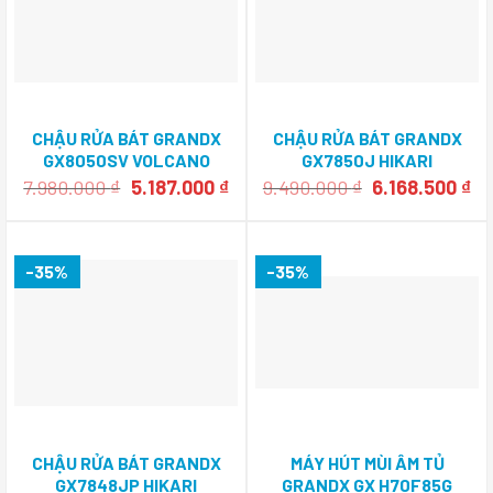
CHẬU RỬA BÁT GRANDX
CHẬU RỬA BÁT GRANDX
GX8050SV VOLCANO
GX7850J HIKARI
Giá
Giá
Giá
Gi
7.980.000
₫
5.187.000
₫
9.490.000
₫
6.168.500
₫
gốc
hiện
gốc
hi
là:
tại
là:
tại
7.980.000 ₫.
là:
9.490.000 ₫.
là:
5.187.000 ₫.
6.
-35%
-35%
CHẬU RỬA BÁT GRANDX
MÁY HÚT MÙI ÂM TỦ
GX7848JP HIKARI
GRANDX GX H70F85G