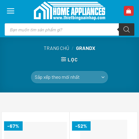
Skip
to
content
Tìm
kiếm
sản
phẩm
TRANG CHỦ
/
GRANDX
LỌC
-67%
-52%