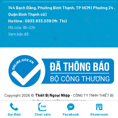
144 Bạch Đằng, Phường Bình Thạnh, TP HCM ( Phường 24 ,
Quận Bình Thạnh cũ)
Hotline:
0933.833.039
(Mr. Thi)
Mở cửa: 8h-22h
Xem bản đồ
Copyright 2026 ©
Thiết Bị Ngoại Nhập
- CÔNG TY TNHH THIẾT BỊ
THÔNG MINH BẾP KHÁNH TRANG
MST: 0317675241- Cấp lần đầu ngày 10/02/2023 tại sở KH&DT
TP.HCM
Gọi điện
Chat zalo
Facebook
Showroom