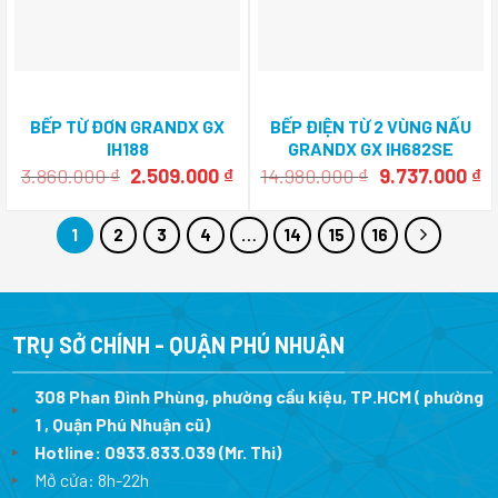
BẾP TỪ ĐƠN GRANDX GX
BẾP ĐIỆN TỪ 2 VÙNG NẤU
IH188
GRANDX GX IH682SE
SERIES 6
Giá
Giá
Giá
Gi
3.860.000
₫
2.509.000
₫
14.980.000
₫
9.737.000
₫
gốc
hiện
gốc
h
là:
tại
là:
tạ
3.860.000 ₫.
là:
14.980.000 ₫.
là
1
2
3
4
…
14
15
16
2.509.000 ₫.
9.
TRỤ SỞ CHÍNH - QUẬN PHÚ NHUẬN
308 Phan Đình Phùng, phường cầu kiệu, TP.HCM ( phường
1 , Quận Phú Nhuận cũ)
Hotline:
0933.833.039
(Mr. Thi)
Mở cửa: 8h-22h