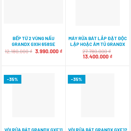
BẾP TỪ 2 VÙNG NẤU
MÁY RỬA BÁT LẮP ĐẶT ĐỘC
GRANDX GXIH 658SE
LẬP HOẶC ÂM TỦ GRANDX
SMS8GX86B
Giá
Giá
12.180.000
₫
3.990.000
₫
27.780.000
₫
gốc
hiện
Giá
Giá
13.400.000
₫
là:
tại
gốc
hiện
12.180.000 ₫.
là:
là:
tại
3.990.000 ₫.
27.780.000 ₫.
là:
13.400.0
-35%
-35%
VÒI RỬA BÁT GRANDX GXF11
VÒI RỬA BÁT GRANDX GXF12