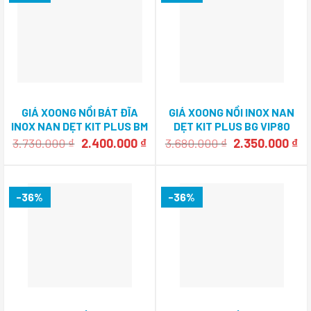
GIÁ XOONG NỒI BÁT ĐĨA
GIÁ XOONG NỒI INOX NAN
INOX NAN DẸT KIT PLUS BM
DẸT KIT PLUS BG VIP80
VIP80
Giá
Giá
Giá
Gi
3.730.000
₫
2.400.000
₫
3.680.000
₫
2.350.000
₫
gốc
hiện
gốc
hi
là:
tại
là:
tạ
3.730.000 ₫.
là:
3.680.000 ₫.
là:
2.400.000 ₫.
2.
-36%
-36%