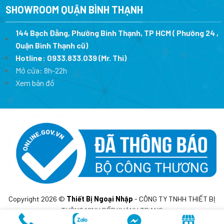
SHOWROOM QUẬN BÌNH THẠNH
144 Bạch Đằng, Phường Bình Thạnh, TP HCM ( Phường 24 ,
Quận Bình Thạnh cũ)
Hotline:
0933.833.039
(Mr. Thi)
Mở cửa: 8h-22h
Xem bản đồ
Copyright 2026 ©
Thiết Bị Ngoại Nhập
- CÔNG TY TNHH THIẾT BỊ
THÔNG MINH BẾP KHÁNH TRANG
MST: 0317675241- Cấp lần đầu ngày 10/02/2023 tại sở KH&DT