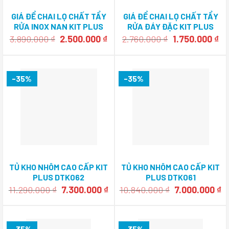
GIÁ ĐỂ CHAI LỌ CHẤT TẨY
GIÁ ĐỂ CHAI LỌ CHẤT TẨY
RỬA INOX NAN KIT PLUS
RỬA ĐÁY ĐẶC KIT PLUS
DIO35
DH25
Giá
Giá
Giá
Gi
3.890.000
₫
2.500.000
₫
2.760.000
₫
1.750.000
₫
gốc
hiện
gốc
hi
là:
tại
là:
tại
3.890.000 ₫.
là:
2.760.000 ₫.
là:
2.500.000 ₫.
1.
-35%
-35%
TỦ KHO NHÔM CAO CẤP KIT
TỦ KHO NHÔM CAO CẤP KIT
PLUS DTK062
PLUS DTK061
Giá
Giá
Giá
G
11.290.000
₫
7.300.000
₫
10.840.000
₫
7.000.000
₫
gốc
hiện
gốc
h
là:
tại
là:
tạ
11.290.000 ₫.
là:
10.840.000 ₫.
là
7.300.000 ₫.
7.
-35%
-35%