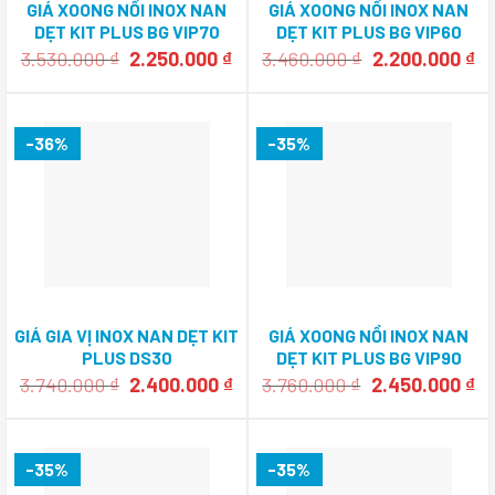
GIÁ XOONG NỒI INOX NAN
GIÁ XOONG NỒI INOX NAN
DẸT KIT PLUS BG VIP70
DẸT KIT PLUS BG VIP60
Giá
Giá
Giá
Gi
3.530.000
₫
2.250.000
₫
3.460.000
₫
2.200.000
₫
gốc
hiện
gốc
hi
là:
tại
là:
tạ
3.530.000 ₫.
là:
3.460.000 ₫.
là:
2.250.000 ₫.
2.
-36%
-35%
GIÁ GIA VỊ INOX NAN DẸT KIT
GIÁ XOONG NỒI INOX NAN
PLUS DS30
DẸT KIT PLUS BG VIP90
Giá
Giá
Giá
Gi
3.740.000
₫
2.400.000
₫
3.760.000
₫
2.450.000
₫
gốc
hiện
gốc
hi
là:
tại
là:
tạ
3.740.000 ₫.
là:
3.760.000 ₫.
là:
2.400.000 ₫.
2.
-35%
-35%