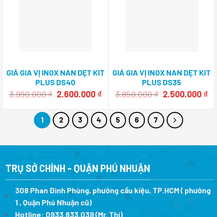
GIÁ GIA VỊ INOX NAN DẸT KIT
GIÁ GIA VỊ INOX NAN DẸT KIT
PLUS DS40
PLUS DS35
Giá
Giá
Giá
Gi
3.990.000
₫
2.600.000
₫
3.850.000
₫
2.500.000
₫
gốc
hiện
gốc
hi
là:
tại
là:
tạ
3.990.000 ₫.
là:
3.850.000 ₫.
là:
1
2
3
4
5
6
7
2.600.000 ₫.
2.
TRỤ SỞ CHÍNH - QUẬN PHÚ NHUẬN
308 Phan Đình Phùng, phường cầu kiệu, TP.HCM ( phường
1 , Quận Phú Nhuận cũ)
Hotline:
0933.833.039
(Mr. Thi)