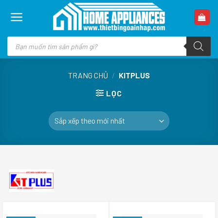
Skip
to
content
Tìm
kiếm
sản
phẩm
TRANG CHỦ
/
KITPLUS
LỌC