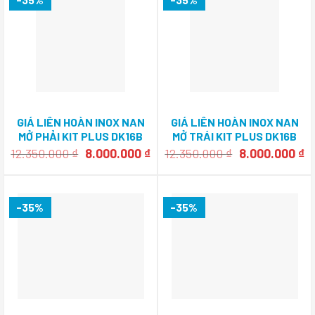
GIÁ LIÊN HOÀN INOX NAN
GIÁ LIÊN HOÀN INOX NAN
MỞ PHẢI KIT PLUS DK16B
MỞ TRÁI KIT PLUS DK16B
VIP-R
VIP-L
Giá
Giá
Giá
Gi
12.350.000
₫
8.000.000
₫
12.350.000
₫
8.000.000
₫
gốc
hiện
gốc
h
là:
tại
là:
tạ
12.350.000 ₫.
là:
12.350.000 ₫.
là
8.000.000 ₫.
8.
-35%
-35%