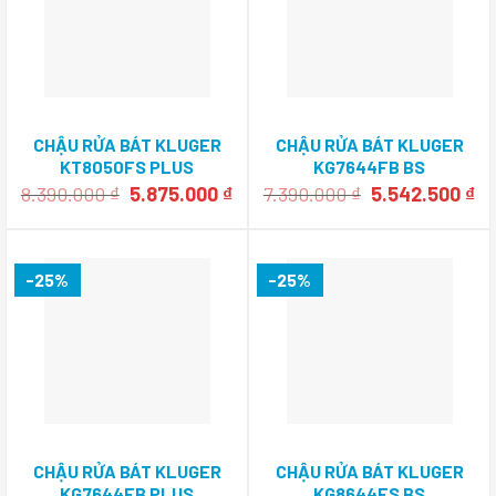
CHẬU RỬA BÁT KLUGER
CHẬU RỬA BÁT KLUGER
KT8050FS PLUS
KG7644FB BS
Giá
Giá
Giá
Gi
8.390.000
₫
5.875.000
₫
7.390.000
₫
5.542.500
₫
gốc
hiện
gốc
hi
là:
tại
là:
tạ
8.390.000 ₫.
là:
7.390.000 ₫.
là:
5.875.000 ₫.
5.
-25%
-25%
CHẬU RỬA BÁT KLUGER
CHẬU RỬA BÁT KLUGER
KG7644FB PLUS
KG8644FS BS