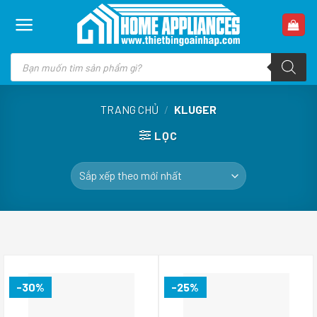
Skip
to
content
Tìm
kiếm
sản
phẩm
TRANG CHỦ
/
KLUGER
LỌC
-30%
-25%