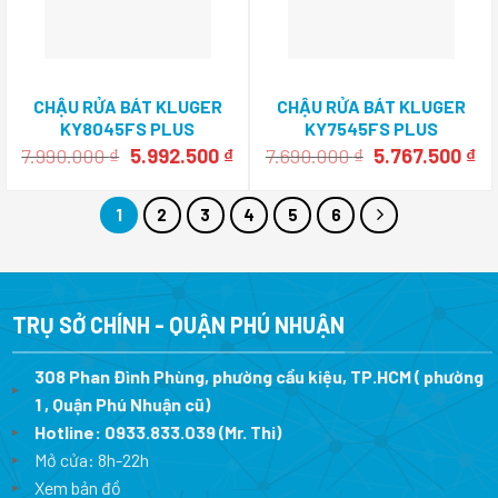
CHẬU RỬA BÁT KLUGER
CHẬU RỬA BÁT KLUGER
KY8045FS PLUS
KY7545FS PLUS
Giá
Giá
Giá
Gi
7.990.000
₫
5.992.500
₫
7.690.000
₫
5.767.500
₫
gốc
hiện
gốc
hi
là:
tại
là:
tại
7.990.000 ₫.
là:
7.690.000 ₫.
là:
1
2
3
4
5
6
5.992.500 ₫.
5.
TRỤ SỞ CHÍNH - QUẬN PHÚ NHUẬN
308 Phan Đình Phùng, phường cầu kiệu, TP.HCM ( phường
1 , Quận Phú Nhuận cũ)
Hotline:
0933.833.039
(Mr. Thi)
Mở cửa: 8h-22h
Xem bản đồ