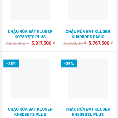
CHẬU RỬA BÁT KLUGER
CHẬU RỬA BÁT KLUGER
KO7847FS PLUS
KH8050FS BASIC
Giá
Giá
Giá
Gi
7.890.000
₫
5.917.500
₫
7.690.000
₫
5.767.500
₫
gốc
hiện
gốc
hi
là:
tại
là:
tại
7.890.000 ₫.
là:
7.690.000 ₫.
là:
5.917.500 ₫.
5.
-25%
-25%
CHẬU RỬA BÁT KLUGER
CHẬU RỬA BÁT KLUGER
KH8050FS PLUS
KH8050SL PLUS