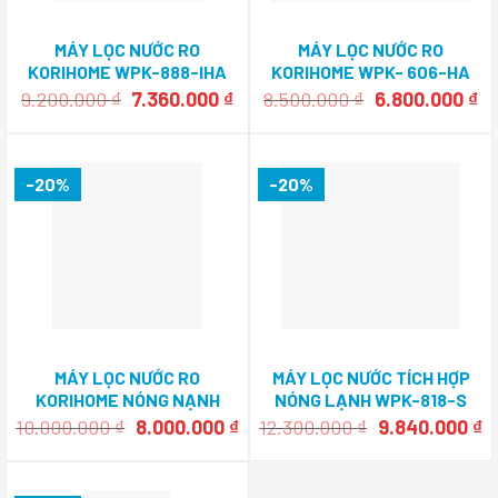
MÁY LỌC NƯỚC RO
MÁY LỌC NƯỚC RO
KORIHOME WPK-888-IHA
KORIHOME WPK- 606-HA
Giá
Giá
Giá
Gi
9.200.000
₫
7.360.000
₫
8.500.000
₫
6.800.000
₫
gốc
hiện
gốc
hi
là:
tại
là:
tạ
9.200.000 ₫.
là:
8.500.000 ₫.
là:
7.360.000 ₫.
6.
-20%
-20%
MÁY LỌC NƯỚC RO
MÁY LỌC NƯỚC TÍCH HỢP
KORIHOME NÓNG NẠNH
NÓNG LẠNH WPK-818-S
WPK-814
KORIHOME
Giá
Giá
Giá
G
10.000.000
₫
8.000.000
₫
12.300.000
₫
9.840.000
₫
gốc
hiện
gốc
h
là:
tại
là:
tạ
10.000.000 ₫.
là:
12.300.000 ₫.
là