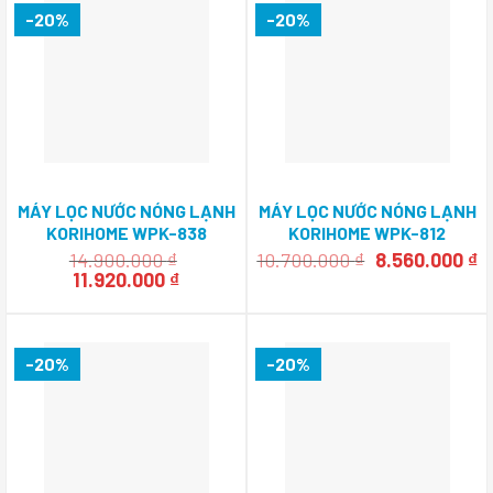
11.120.000 ₫.
8
-20%
-20%
MÁY LỌC NƯỚC NÓNG LẠNH
MÁY LỌC NƯỚC NÓNG LẠNH
KORIHOME WPK-838
KORIHOME WPK-812
Giá
G
14.900.000
₫
10.700.000
₫
8.560.000
₫
Giá
Giá
gốc
h
11.920.000
₫
gốc
hiện
là:
tạ
là:
tại
10.700.000 ₫.
là
14.900.000 ₫.
là:
8
11.920.000 ₫.
-20%
-20%