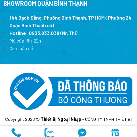
SHOWROOM QUẬN BÌNH THẠNH
144 Bạch Đằng, Phường Bình Thạnh, TP HCM ( Phường 24 ,
Quận Bình Thạnh cũ)
Hotline:
0933.833.039
(Mr. Thi)
Mở cửa: 8h-22h
Xem bản đồ
Copyright 2026 ©
Thiết Bị Ngoại Nhập
- CÔNG TY TNHH THIẾT BỊ
THÔNG MINH BẾP KHÁNH TRANG
MST: 0317675241- Cấp lần đầu ngày 10/02/2023 tại sở KH&DT