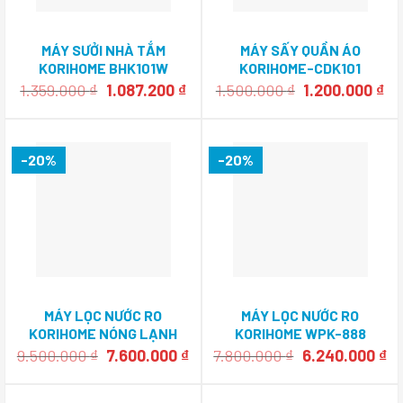
MÁY SƯỞI NHÀ TẮM
MÁY SẤY QUẦN ÁO
KORIHOME BHK101W
KORIHOME-CDK101
Giá
Giá
Giá
Gi
1.359.000
₫
1.087.200
₫
1.500.000
₫
1.200.000
₫
gốc
hiện
gốc
hi
là:
tại
là:
tại
1.359.000 ₫.
là:
1.500.000 ₫.
là:
1.087.200 ₫.
1.
-20%
-20%
MÁY LỌC NƯỚC RO
MÁY LỌC NƯỚC RO
KORIHOME NÓNG LẠNH
KORIHOME WPK-888
WPK-688
Giá
Giá
Giá
Gi
9.500.000
₫
7.600.000
₫
7.800.000
₫
6.240.000
₫
gốc
hiện
gốc
hi
là:
tại
là:
tạ