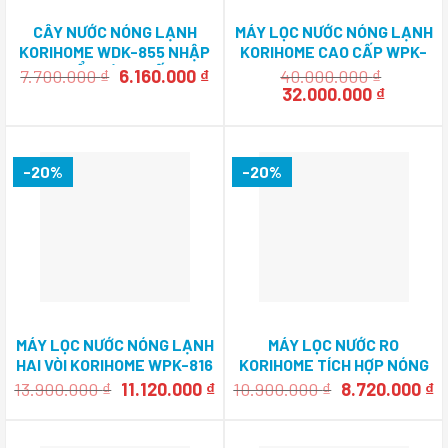
CÂY NƯỚC NÓNG LẠNH
MÁY LỌC NƯỚC NÓNG LẠNH
KORIHOME WDK-855 NHẬP
KORIHOME CAO CẤP WPK-
KHẨU HÀN QUỐC
939
Giá
Giá
7.700.000
₫
6.160.000
₫
40.000.000
₫
gốc
hiện
Giá
Giá
32.000.000
₫
là:
tại
gốc
hiện
7.700.000 ₫.
là:
là:
tại
6.160.000 ₫.
40.000.000 ₫.
là:
32.000.0
-20%
-20%
MÁY LỌC NƯỚC NÓNG LẠNH
MÁY LỌC NƯỚC RO
HAI VÒI KORIHOME WPK-816
KORIHOME TÍCH HỢP NÓNG
LẠNH WPK-813
Giá
Giá
Giá
G
13.900.000
₫
11.120.000
₫
10.900.000
₫
8.720.000
₫
gốc
hiện
gốc
h
là:
tại
là:
tạ
13.900.000 ₫.
là:
10.900.000 ₫.
là