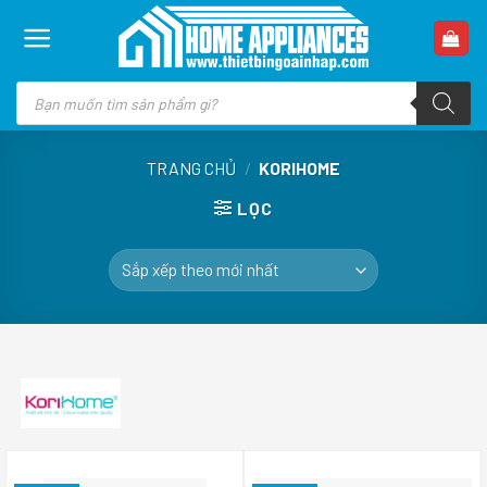
Skip
to
content
Tìm
kiếm
sản
phẩm
TRANG CHỦ
/
KORIHOME
LỌC