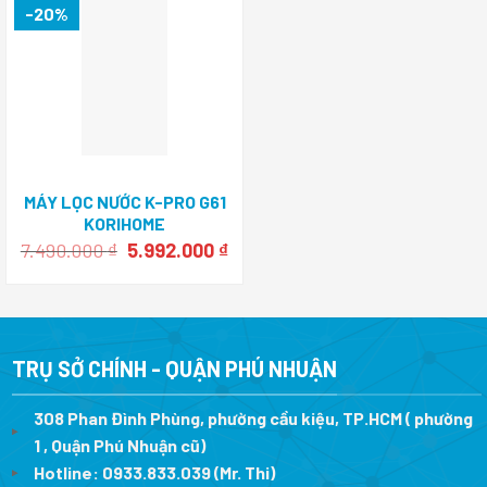
8.000.000 ₫.
9
-20%
MÁY LỌC NƯỚC K-PRO G61
KORIHOME
Giá
Giá
7.490.000
₫
5.992.000
₫
gốc
hiện
là:
tại
7.490.000 ₫.
là:
5.992.000 ₫.
TRỤ SỞ CHÍNH - QUẬN PHÚ NHUẬN
308 Phan Đình Phùng, phường cầu kiệu, TP.HCM ( phường
1 , Quận Phú Nhuận cũ)
Hotline:
0933.833.039
(Mr. Thi)