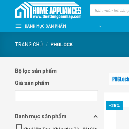
Skip
Tìm
kiếm
to
sản
content
phẩm
DANH MỤC SẢN PHẨM
TRANG CHỦ
/
PHGLOCK
Bộ lọc sản phẩm
Giá sản phẩm
-25%
Danh mục sản phẩm