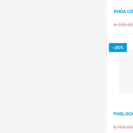
KHÓA CỬ
4.200.0
-25%
PHGLOCK
8.100.0