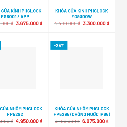
 CỬA KÍNH PHGLOCK
KHÓA CỬA KÍNH PHGLOCK
FG6001 / APP
FG9300W
Giá
Giá
Giá
Giá
0.000
₫
3.675.000
₫
4.400.000
₫
3.300.000
₫
gốc
hiện
gốc
hiện
là:
tại
là:
tại
4.900.000 ₫.
là:
4.400.000 ₫.
là:
.
3.675.000 ₫.
3.300.00
-25%
 CỬA NHÔM PHGLOCK
KHÓA CỬA NHÔM PHGLOCK
FP5292
FP5295 (CHỐNG NƯỚC IP65)
Giá
Giá
Giá
Giá
0.000
₫
4.950.000
₫
8.100.000
₫
6.075.000
₫
gốc
hiện
gốc
hiện