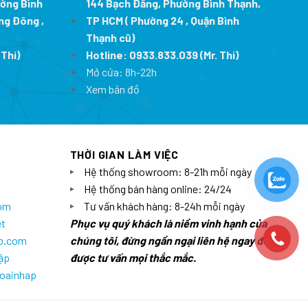
ường Bình
144 Bạch Đằng, Phường Bình Thạnh,
ng Đông ,
TP HCM ( Phường 24 , Quận Bình
Thạnh cũ)
 Thi)
Hotline:
0933.833.039
(Mr. Thi)
Mở cửa: 8h-22h
Xem bản đồ
THỜI GIAN LÀM VIỆC
Hệ thống showroom: 8-21h mỗi ngày
Hệ thống bán hàng online: 24/24
com
Tư vấn khách hàng: 8-24h mỗi ngày
et
Phục vụ quý khách là niềm vinh hạnh của
ap.com
chúng tôi, đừng ngần ngại liên hệ ngay để
ập
được tư vấn mọi thắc mắc.
goainhap