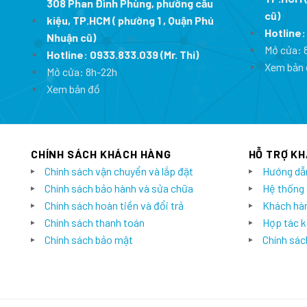
308 Phan Đình Phùng, phường cầu
cũ)
kiệu, TP.HCM ( phường 1 , Quận Phú
Hotline
Nhuận cũ)
Mở cửa: 
Hotline:
0933.833.039
(Mr. Thi)
Xem bản 
Mở cửa: 8h-22h
Xem bản đồ
CHÍNH SÁCH KHÁCH HÀNG
HỖ TRỢ K
Chính sách vận chuyển và lắp đặt
Hướng dẫ
Chính sách bảo hành và sửa chữa
Hệ thống
Chính sách hoàn tiền và đổi trả
Khách hàn
Chính sách thanh toán
Hợp tác k
Chính sách bảo mật
Chính sách