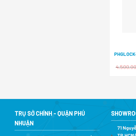
PHGLOCK
4.500.0
TRỤ SỞ CHÍNH - QUẬN PHÚ
SHOWRO
NHUẬN
71 Nguyễ
TP.HCM (