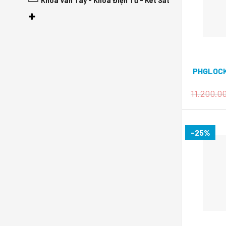
Khoá Vân Tay - Khóa Điện Tử - Két Sắt
PHGLOCK
11.200.0
-25%