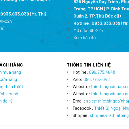
625 Nguyễn Duy Trinh , Ph
Trưng, TP HCM ( P. Bình Trư
:
0933.833.039
(Mr. Thi
)
Quận 2, TP.Thủ Đức cũ)
8h-22h
Hotline:
0933.833.039
(Mr.
đồ
Mở cửa: 8h-22h
Xem bản đồ
HÁCH HÀNG
THÔNG TIN LIÊN HỆ
n mua hàng
Hotline:
096.775.4648
 cửa hàng
Zalo:
096.775.4648
g thân thiết
Website:
thietbingoainhap.
inh doanh
Website:
thietbingoainhap.n
 đại lý
Email:
sale@thietbingoainh
Facebook:
Thiết Bị Ngoại Nh
Shopee:
shopee.vn/thietbin