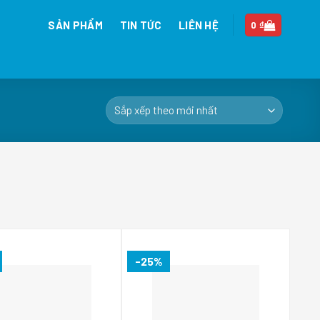
SẢN PHẨM
TIN TỨC
LIÊN HỆ
0
₫
-25%