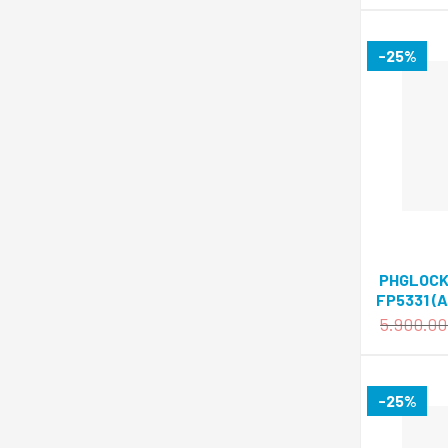
-25%
PHGLOCK
FP5331 (
5.900.0
-25%