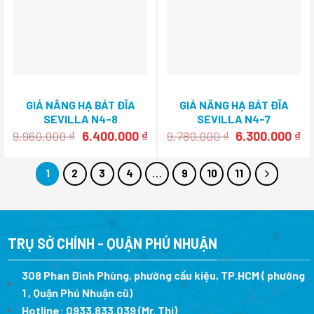
GIÁ NÂNG HẠ BÁT ĐĨA
GIÁ NÂNG HẠ BÁT ĐĨA
SEVILLA N4-8
SEVILLA N4-7
Giá
Giá
Giá
Gi
9.960.000
₫
6.400.000
₫
9.780.000
₫
6.300.000
₫
gốc
hiện
gốc
hi
là:
tại
là:
tạ
9.960.000 ₫.
là:
9.780.000 ₫.
là:
1
2
3
4
…
9
10
11
6.400.000 ₫.
6.
TRỤ SỞ CHÍNH - QUẬN PHÚ NHUẬN
308 Phan Đình Phùng, phường cầu kiệu, TP.HCM ( phường
1 , Quận Phú Nhuận cũ)
Hotline:
0933.833.039
(Mr. Thi)