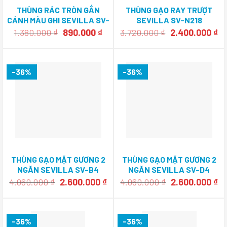
THÙNG RÁC TRÒN GẮN
THÙNG GẠO RAY TRƯỢT
CÁNH MÀU GHI SEVILLA SV-
SEVILLA SV-N218
TR14X
Giá
Giá
Giá
Gi
1.380.000
₫
890.000
₫
3.720.000
₫
2.400.000
₫
gốc
hiện
gốc
hi
là:
tại
là:
tạ
1.380.000 ₫.
là:
3.720.000 ₫.
là:
890.000 ₫.
2.
-36%
-36%
THÙNG GẠO MẶT GƯƠNG 2
THÙNG GẠO MẶT GƯƠNG 2
NGĂN SEVILLA SV-B4
NGĂN SEVILLA SV-D4
Giá
Giá
Giá
Gi
4.060.000
₫
2.600.000
₫
4.060.000
₫
2.600.000
₫
gốc
hiện
gốc
hi
là:
tại
là:
tạ
4.060.000 ₫.
là:
4.060.000 ₫.
là:
2.600.000 ₫.
2.
-36%
-36%