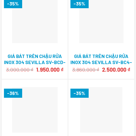
-35%
-35%
GIÁ BÁT TRÊN CHẬU RỬA
GIÁ BÁT TRÊN CHẬU RỬA
INOX 304 SEVILLA SV-BCD-
INOX 304 SEVILLA SV-BC4-
86
86
Giá
Giá
Giá
Gi
3.000.000
₫
1.950.000
₫
3.860.000
₫
2.500.000
₫
gốc
hiện
gốc
hi
là:
tại
là:
tạ
3.000.000 ₫.
là:
3.860.000 ₫.
là:
1.950.000 ₫.
2.
-36%
-35%