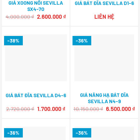
GIÁ XOONG NỒI SEVILLA
GIÁ BÁT ĐĨA SEVILLA D1-6
SX4-70
Giá
Giá
4.000.000
₫
2.600.000
₫
LIÊN HỆ
gốc
hiện
là:
tại
4.000.000 ₫.
là:
2.600.000 ₫.
-38%
-36%
GIÁ NÂNG HẠ BÁT ĐĨA
GIÁ BÁT ĐĨA SEVILLA D4-6
SEVILLA N4-9
Giá
Giá
Giá
Gi
2.720.000
₫
1.700.000
₫
10.150.000
₫
6.500.000
₫
gốc
hiện
gốc
h
là:
tại
là:
tạ
2.720.000 ₫.
là:
10.150.000 ₫.
là
1.700.000 ₫.
6.
-36%
-36%