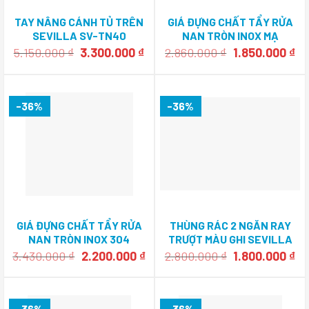
TAY NÂNG CÁNH TỦ TRÊN
GIÁ ĐỰNG CHẤT TẨY RỬA
SEVILLA SV-TN40
NAN TRÒN INOX MẠ
CHROME SEVILLA SV-R1-
Giá
Giá
Giá
Gi
5.150.000
₫
3.300.000
₫
2.860.000
₫
1.850.000
₫
gốc
hiện
200
gốc
hi
là:
tại
là:
tại
5.150.000 ₫.
là:
2.860.000 ₫.
là:
3.300.000 ₫.
1.
-36%
-36%
GIÁ ĐỰNG CHẤT TẨY RỬA
THÙNG RÁC 2 NGĂN RAY
NAN TRÒN INOX 304
TRƯỢT MÀU GHI SEVILLA
SEVILLA SV-R4-35
SV-TR22X
Giá
Giá
Giá
Gi
3.430.000
₫
2.200.000
₫
2.800.000
₫
1.800.000
₫
gốc
hiện
gốc
hi
là:
tại
là:
tại
3.430.000 ₫.
là:
2.800.000 ₫.
là:
2.200.000 ₫.
1.
-36%
-36%