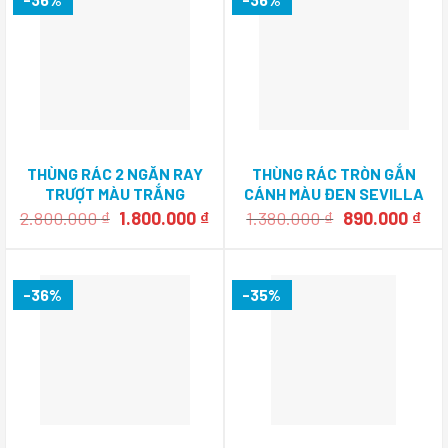
THÙNG RÁC 2 NGĂN RAY
THÙNG RÁC TRÒN GẮN
TRƯỢT MÀU TRẮNG
CÁNH MÀU ĐEN SEVILLA
SEVILLA SV-TR22T
SV-TR14D
Giá
Giá
Giá
Giá
2.800.000
₫
1.800.000
₫
1.380.000
₫
890.000
₫
gốc
hiện
gốc
hiệ
là:
tại
là:
tại
2.800.000 ₫.
là:
1.380.000 ₫.
là:
1.800.000 ₫.
890
-36%
-35%