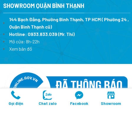
SHOWROOM QUẬN BÌNH THẠNH
144 Bạch Đằng, Phường Bình Thạnh, TP HCM ( Phường 24 ,
Quận Bình Thạnh cũ)
Hotline:
0933.833.039
(Mr. Thi)
Mở cửa: 8h-22h
Xem bản đồ
Gọi điện
Chat zalo
Facebook
Showroom
Copyright 2026 ©
Thiết Bị Ngoại Nhập
- CÔNG TY TNHH THIẾT BỊ
THÔNG MINH BẾP KHÁNH TRANG
MST: 0317675241- Cấp lần đầu ngày 10/02/2023 tại sở KH&DT