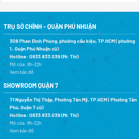
là:
tại
là:
tại
42.750.000 ₫.
là:
59.750.000 ₫.
là:
32.900.000 ₫.
41.500.0
TRỤ SỞ CHÍNH - QUẬN PHÚ NHUẬN
308 Phan Đình Phùng, phường cầu kiệu, TP.HCM ( phường
1 , Quận Phú Nhuận cũ)
Hotline:
0933.833.039
(Mr. Thi)
Mở cửa: 8h-22h
Xem bản đồ
SHOWROOM QUẬN 7
71 Nguyễn Thị Thập, Phường Tân Mỹ, TP.HCM ( Phường Tân
Phú, Quận 7 cũ)
Hotline:
0933.833.039
(Mr. Thi
)
Mở cửa: 8h-22h
Xem bản đồ