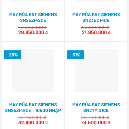
MÁY RỬA BÁT SIEMENS
MÁY RỬA BÁT SIEMENS
SN25ZI49CE
SN23EC14CE
45.000.000
₫
35.000.000
₫
Giá
Giá
Giá
Giá
28.850.000
₫
21.850.000
₫
gốc
hiện
gốc
hiện
là:
tại
là:
tại
45.000.000 ₫.
là:
35.000.000 ₫.
là:
28.850.000 ₫.
21.850.0
-23%
-31%
MÁY RỬA BÁT SIEMENS
MÁY RỬA BÁT SIEMENS
SN25ZI49CE – IQ500 NHẬP
SN27YI01CE
KHẨU GERMANY
42.750.000
₫
59.750.000
₫
Giá
Giá
Giá
Giá
32.900.000
₫
41.500.000
₫
gốc
hiện
gốc
hiện