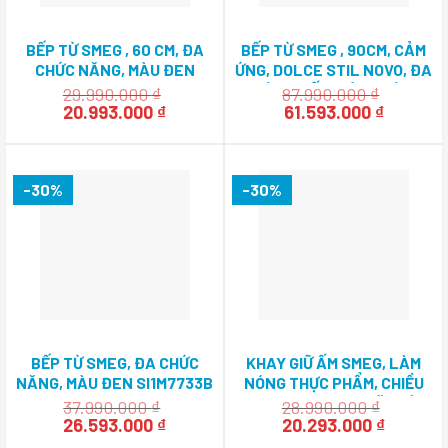
BẾP TỪ SMEG , 60 CM, ĐA
BẾP TỪ SMEG , 90CM, CẢM
CHỨC NĂNG, MÀU ĐEN
ỨNG, DOLCE STIL NOVO, ĐA
SI5632D 536.64.091
VÙNG NẤU, MÀU HOÀN
29.990.000
₫
87.990.000
₫
Giá
Giá
THIỆN: ĐEN VÀ ĐỒNG
Giá
Giá
20.993.000
₫
61.593.000
₫
gốc
hiện
gốc
hiện
SIM693WLDR 535.64.169
là:
tại
là:
tại
29.990.000 ₫.
là:
87.990.000 ₫.
là:
20.993.000 ₫.
61.593.0
-30%
-30%
BẾP TỪ SMEG, ĐA CHỨC
KHAY GIỮ ẤM SMEG, LÀM
NĂNG, MÀU ĐEN SI1M7733B
NÓNG THỰC PHẨM, CHIỀU
536.64.081
CAO 15CM, LINEA, MẶT KÍNH
37.990.000
₫
28.990.000
₫
Giá
Giá
BẠC CPR115S 536.54.882
Giá
Giá
26.593.000
₫
20.293.000
₫
gốc
hiện
gốc
hiện