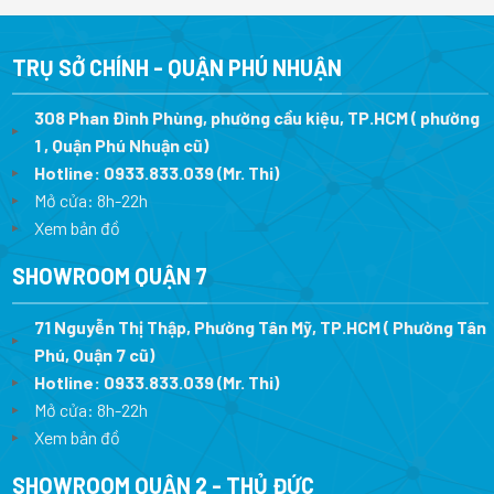
TRỤ SỞ CHÍNH - QUẬN PHÚ NHUẬN
308 Phan Đình Phùng, phường cầu kiệu, TP.HCM ( phường
1 , Quận Phú Nhuận cũ)
Hotline:
0933.833.039
(Mr. Thi)
Mở cửa: 8h-22h
Xem bản đồ
SHOWROOM QUẬN 7
71 Nguyễn Thị Thập, Phường Tân Mỹ, TP.HCM ( Phường Tân
Phú, Quận 7 cũ)
Hotline:
0933.833.039
(Mr. Thi
)
Mở cửa: 8h-22h
Xem bản đồ
SHOWROOM QUẬN 2 - THỦ ĐỨC