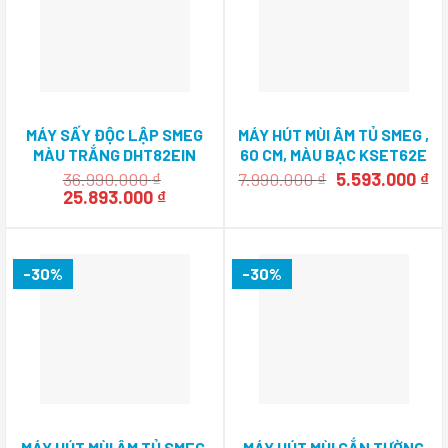
MÁY SẤY ĐỘC LẬP SMEG
MÁY HÚT MÙI ÂM TỦ SMEG ,
MÀU TRẮNG DHT82EIN
60 CM, MÀU BẠC KSET62E
536.94.547
536.84.832
Giá
Gi
36.990.000
₫
7.990.000
₫
5.593.000
₫
Giá
Giá
gốc
hi
25.893.000
₫
gốc
hiện
là:
tại
là:
tại
7.990.000 ₫.
là:
36.990.000 ₫.
là:
5.
25.893.000 ₫.
-30%
-30%
MÁY HÚT MÙI ÂM TỦ SMEG,
MÁY HÚT MÙI GẮN TƯỜNG