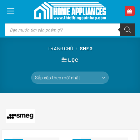
Skip
to
content
Tìm
kiếm
sản
phẩm
TRANG CHỦ
/
SMEG
LỌC