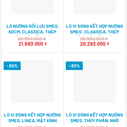
LÒ NƯỚNG ĐỐI LƯU SMEG,
LÒ VI SÓNG KẾT HỢP NƯỚNG
60CM, CLASSICA, THÉP
SMEG , CLASSICA, THÉP
KHÔNG GỈ CHỐNG DÍNH
KHÔNG GỈ CHỐNG DÍNH
30.990.000
₫
28.990.000
₫
SF6381X 536.64.753
Giá
Giá
FMI325X 536.34.161
Giá
Giá
21.693.000
₫
20.293.000
₫
gốc
hiện
gốc
hiện
là:
tại
là:
tại
30.990.000 ₫.
là:
28.990.000 ₫.
là:
21.693.000 ₫.
20.293.0
-30%
-30%
LÒ VI SÓNG KẾT HỢP NƯỚNG
LÒ VI SÓNG KẾT HỢP NƯỚNG
SMEG, LINEA, MẶT KÍNH
SMEG, THỦY PHÂN, NHỎ
BẠC FMI120S1 536.34.112
GỌN 45CM, LINEA, MẶT