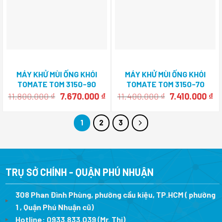
MÁY KHỬ MÙI ỐNG KHÓI
MÁY KHỬ MÙI ỐNG KHÓI
TOMATE TOM 3150-90
TOMATE TOM 3150-70
Giá
Giá
Giá
Gi
11.800.000
₫
7.670.000
₫
11.400.000
₫
7.410.000
₫
gốc
hiện
gốc
hi
là:
tại
là:
tạ
11.800.000 ₫.
là:
11.400.000 ₫.
là
1
2
3
7.670.000 ₫.
7.
TRỤ SỞ CHÍNH - QUẬN PHÚ NHUẬN
308 Phan Đình Phùng, phường cầu kiệu, TP.HCM ( phường
1 , Quận Phú Nhuận cũ)
Hotline:
0933.833.039
(Mr. Thi)