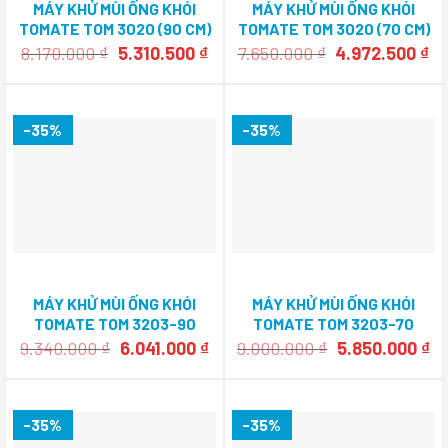
MÁY KHỬ MÙI ỐNG KHÓI
MÁY KHỬ MÙI ỐNG KHÓI
TOMATE TOM 3020 (90 CM)
TOMATE TOM 3020 (70 CM)
Giá
Giá
Giá
Gi
8.170.000
₫
5.310.500
₫
7.650.000
₫
4.972.500
₫
gốc
hiện
gốc
hi
là:
tại
là:
tạ
8.170.000 ₫.
là:
7.650.000 ₫.
là:
5.310.500 ₫.
4.
-35%
-35%
MÁY KHỬ MÙI ỐNG KHÓI
MÁY KHỬ MÙI ỐNG KHÓI
TOMATE TOM 3203-90
TOMATE TOM 3203-70
Giá
Giá
Giá
Gi
9.340.000
₫
6.041.000
₫
9.000.000
₫
5.850.000
₫
gốc
hiện
gốc
hi
là:
tại
là:
tạ
9.340.000 ₫.
là:
9.000.000 ₫.
là:
6.041.000 ₫.
5.
-35%
-35%