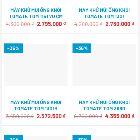
MÁY KHỬ MÙI ỐNG KHÓI
MÁY KHỬ MÙI ỐNG KHÓI
TOMATE TOM 1151 70 CM
TOMATE TOM 1301
Giá
Giá
Giá
Gi
4.300.000
₫
2.795.000
₫
4.200.000
₫
2.730.000
₫
gốc
hiện
gốc
hi
là:
tại
là:
tạ
4.300.000 ₫.
là:
4.200.000 ₫.
là
2.795.000 ₫.
2.
-35%
-35%
MÁY KHỬ MÙI ỐNG KHÓI
MÁY KHỬ MÙI ỐNG KHÓI
TOMATE TOM 1301B
TOMATE TOM 3690
Giá
Giá
Giá
Gi
3.650.000
₫
2.372.500
₫
6.700.000
₫
4.355.000
₫
gốc
hiện
gốc
hi
là:
tại
là:
tạ
3.650.000 ₫.
là:
6.700.000 ₫.
là
2.372.500 ₫.
4.
-35%
-35%