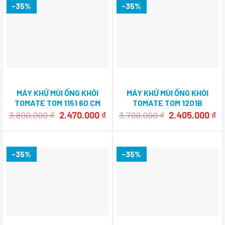
-35%
-35%
MÁY KHỬ MÙI ỐNG KHÓI
MÁY KHỬ MÙI ỐNG KHÓI
TOMATE TOM 1151 60 CM
TOMATE TOM 1201B
Giá
Giá
Giá
Gi
3.800.000
₫
2.470.000
₫
3.700.000
₫
2.405.000
₫
gốc
hiện
gốc
hi
là:
tại
là:
tạ
3.800.000 ₫.
là:
3.700.000 ₫.
là
2.470.000 ₫.
2.
-35%
-35%