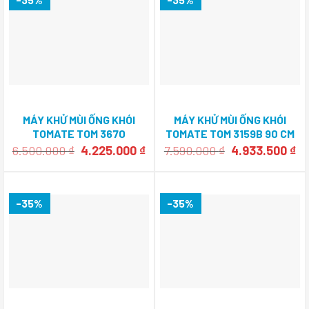
MÁY KHỬ MÙI ỐNG KHÓI
MÁY KHỬ MÙI ỐNG KHÓI
TOMATE TOM 3670
TOMATE TOM 3159B 90 CM
Giá
Giá
Giá
Gi
6.500.000
₫
4.225.000
₫
7.590.000
₫
4.933.500
₫
gốc
hiện
gốc
hi
là:
tại
là:
tạ
6.500.000 ₫.
là:
7.590.000 ₫.
là:
4.225.000 ₫.
4.
-35%
-35%