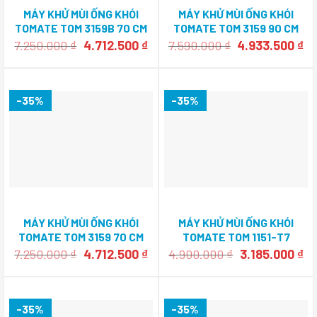
MÁY KHỬ MÙI ỐNG KHÓI
MÁY KHỬ MÙI ỐNG KHÓI
TOMATE TOM 3159B 70 CM
TOMATE TOM 3159 90 CM
Giá
Giá
Giá
Gi
7.250.000
₫
4.712.500
₫
7.590.000
₫
4.933.500
₫
gốc
hiện
gốc
hi
là:
tại
là:
tạ
7.250.000 ₫.
là:
7.590.000 ₫.
là:
4.712.500 ₫.
4.
-35%
-35%
MÁY KHỬ MÙI ỐNG KHÓI
MÁY KHỬ MÙI ỐNG KHÓI
TOMATE TOM 3159 70 CM
TOMATE TOM 1151-T7
Giá
Giá
Giá
Gi
7.250.000
₫
4.712.500
₫
4.900.000
₫
3.185.000
₫
gốc
hiện
gốc
hi
là:
tại
là:
tại
7.250.000 ₫.
là:
4.900.000 ₫.
là:
4.712.500 ₫.
3.
-35%
-35%