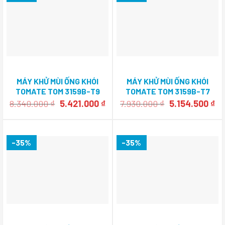
MÁY KHỬ MÙI ỐNG KHÓI
MÁY KHỬ MÙI ỐNG KHÓI
TOMATE TOM 3159B-T9
TOMATE TOM 3159B-T7
Giá
Giá
Giá
Gi
8.340.000
₫
5.421.000
₫
7.930.000
₫
5.154.500
₫
gốc
hiện
gốc
hi
là:
tại
là:
tại
8.340.000 ₫.
là:
7.930.000 ₫.
là:
5.421.000 ₫.
5.
-35%
-35%