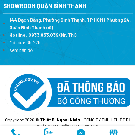
SHOWROOM QUẬN BÌNH THẠNH
144 Bạch Đằng, Phường Bình Thạnh, TP HCM ( Phường 24 ,
Quận Bình Thạnh cũ)
Hotline:
0933.833.039
(Mr. Thi)
Mở cửa: 8h-22h
Xem bản đồ
Copyright 2026 ©
Thiết Bị Ngoại Nhập
- CÔNG TY TNHH THIẾT BỊ
THÔNG MINH BẾP KHÁNH TRANG
MST: 0317675241- Cấp lần đầu ngày 10/02/2023 tại sở KH&DT