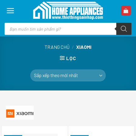
Skip
to
content
Tìm
kiếm
sản
phẩm
TRANG CHỦ
/
XIAOMI
LỌC