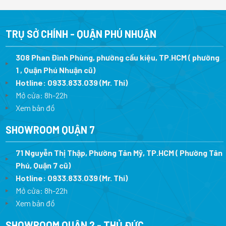
10.710.000 ₫.
13.990.000 ₫.
là:
12.590.0
TRỤ SỞ CHÍNH - QUẬN PHÚ NHUẬN
308 Phan Đình Phùng, phường cầu kiệu, TP.HCM ( phường
1 , Quận Phú Nhuận cũ)
Hotline:
0933.833.039
(Mr. Thi)
Mở cửa: 8h-22h
Xem bản đồ
SHOWROOM QUẬN 7
71 Nguyễn Thị Thập, Phường Tân Mỹ, TP.HCM ( Phường Tân
Phú, Quận 7 cũ)
Hotline:
0933.833.039
(Mr. Thi
)
Mở cửa: 8h-22h
Xem bản đồ
SHOWROOM QUẬN 2 - THỦ ĐỨC