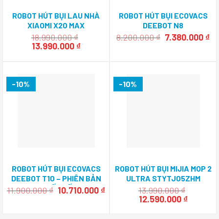
ROBOT HÚT BỤI LAU NHÀ
ROBOT HÚT BỤI ECOVACS
XIAOMI X20 MAX
DEEBOT N8
Giá
Gi
18.990.000
₫
8.200.000
₫
7.380.000
₫
Giá
Giá
gốc
hi
13.990.000
₫
gốc
hiện
là:
tạ
là:
tại
8.200.000 ₫.
là:
18.990.000 ₫.
là:
7.
13.990.000 ₫.
-10%
-10%
ROBOT HÚT BỤI ECOVACS
ROBOT HÚT BỤI MIJIA MOP 2
DEEBOT T10 – PHIÊN BẢN
ULTRA STYTJ05ZHM
QUỐC TẾ
Giá
Giá
11.900.000
₫
10.710.000
₫
13.990.000
₫
gốc
hiện
Giá
Giá
12.590.000
₫
là:
tại
gốc
hiện
11.900.000 ₫.
là:
là:
tại