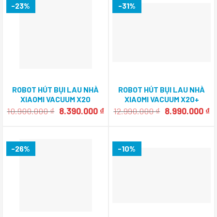
-23%
-31%
ROBOT HÚT BỤI LAU NHÀ
ROBOT HÚT BỤI LAU NHÀ
XIAOMI VACUUM X20
XIAOMI VACUUM X20+
Giá
Giá
Giá
Gi
10.900.000
₫
8.390.000
₫
12.990.000
₫
8.990.000
₫
gốc
hiện
gốc
h
là:
tại
là:
tạ
10.900.000 ₫.
là:
12.990.000 ₫.
là
8.390.000 ₫.
8.
-26%
-10%