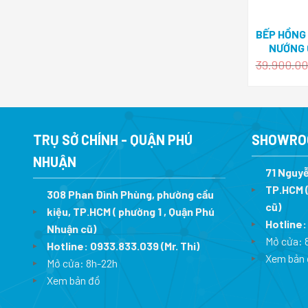
BẾP HỒNG 
NƯỚNG 
39.900.0
TRỤ SỞ CHÍNH - QUẬN PHÚ
SHOWRO
NHUẬN
71 Nguyễ
TP.HCM (
308 Phan Đình Phùng, phường cầu
cũ)
kiệu, TP.HCM ( phường 1 , Quận Phú
Hotline
Nhuận cũ)
Mở cửa: 
Hotline:
0933.833.039
(Mr. Thi)
Xem bản 
Mở cửa: 8h-22h
Xem bản đồ