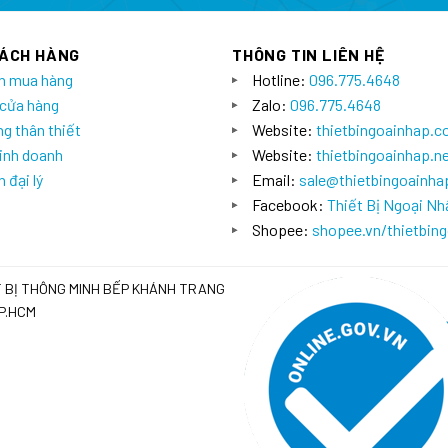
HÁCH HÀNG
THÔNG TIN LIÊN HỆ
n mua hàng
Hotline:
096.775.4648
 cửa hàng
Zalo:
096.775.4648
g thân thiết
Website:
thietbingoainhap.
inh doanh
Website:
thietbingoainhap.n
 đại lý
Email:
sale@thietbingoainh
Facebook:
Thiết Bị Ngoại Nh
Shopee:
shopee.vn/thietbin
T BỊ THÔNG MINH BẾP KHÁNH TRANG
TP.HCM