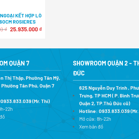
NGOẠI KẾT HỢP LÒ
60CM ROSIERES
VT66100I
Giá
Giá
00
₫
25.935.000
₫
gốc
hiện
là:
tại
39.900.000 ₫.
là:
25.935.000 ₫.
OM QUẬN 7
SHOWROOM QUẬN 2 - T
ĐỨC
n Thị Thập, Phường Tân Mỹ,
 Phường Tân Phú, Quận 7
625 Nguyễn Duy Trinh , Ph
Trưng, TP HCM ( P. Bình Trư
:
0933.833.039
(Mr. Thi
)
Quận 2, TP.Thủ Đức cũ)
8h-22h
Hotline:
0933.833.039
(Mr.
đồ
Mở cửa: 8h-22h
Xem bản đồ