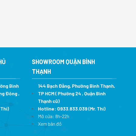
HỦ
SHOWROOM QUẬN BÌNH
THẠNH
ường Bình
144 Bạch Đằng, Phường Bình Thạnh,
ng Đông ,
TP HCM ( Phường 24 , Quận Bình
Thạnh cũ)
 Thi)
Hotline:
0933.833.039
(Mr. Thi)
Mở cửa: 8h-22h
Xem bản đồ