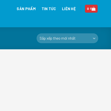
SẢN PHẨM
TIN TỨC
LIÊN HỆ
0
₫