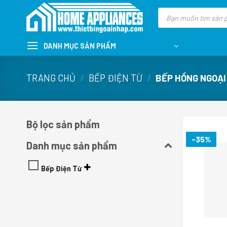
Skip
Tìm
kiếm
to
sản
content
phẩm
DANH MỤC SẢN PHẨM
TRANG CHỦ
/
BẾP ĐIỆN TỪ
/
BẾP HỒNG NGOẠI
Bộ lọc sản phẩm
-35%
Danh mục sản phẩm
Bếp Điện Từ