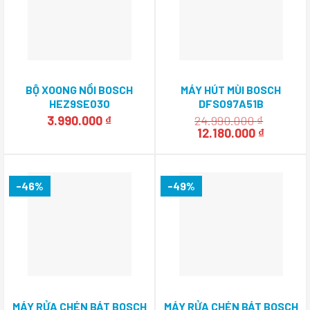
BỘ XOONG NỒI BOSCH
MÁY HÚT MÙI BOSCH
HEZ9SE030
DFS097A51B
3.990.000
₫
24.990.000
₫
Giá
Giá
12.180.000
₫
gốc
hiện
là:
tại
24.990.000 ₫.
là:
12.180.0
-46%
-49%
MÁY RỬA CHÉN BÁT BOSCH
MÁY RỬA CHÉN BÁT BOSCH