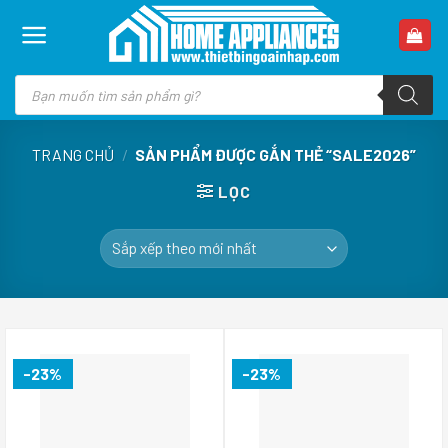
Skip
to
content
Tìm
kiếm
sản
phẩm
TRANG CHỦ
/
SẢN PHẨM ĐƯỢC GẮN THẺ “SALE2026”
LỌC
-23%
-23%