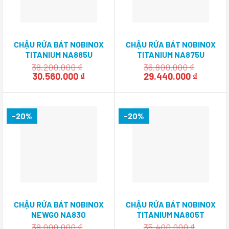
CHẬU RỬA BÁT NOBINOX
CHẬU RỬA BÁT NOBINOX
TITANIUM NA885U
TITANIUM NA875U
00008PI814025
00008PI704025
38.200.000
₫
36.800.000
₫
Giá
Giá
Giá
Giá
30.560.000
₫
29.440.000
₫
gốc
hiện
gốc
hiện
là:
tại
là:
tại
38.200.000 ₫.
là:
36.800.000 ₫.
là:
30.560.000 ₫.
29.440.
-20%
-20%
CHẬU RỬA BÁT NOBINOX
CHẬU RỬA BÁT NOBINOX
NEWGO NA830
TITANIUM NA805T
00008ALGI81
38.000.000
₫
35.400.000
₫