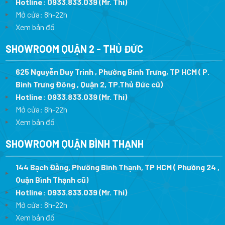
Hotline:
0933.833.039
(Mr. Thi
)
Mở cửa: 8h-22h
Xem bản đồ
SHOWROOM QUẬN 2 - THỦ ĐỨC
625 Nguyễn Duy Trinh , Phường Bình Trưng, TP HCM ( P.
Bình Trưng Đông , Quận 2, TP.Thủ Đức cũ)
Hotline:
0933.833.039
(Mr. Thi)
Mở cửa: 8h-22h
Xem bản đồ
SHOWROOM QUẬN BÌNH THẠNH
144 Bạch Đằng, Phường Bình Thạnh, TP HCM ( Phường 24 ,
Quận Bình Thạnh cũ)
Hotline:
0933.833.039
(Mr. Thi)
Mở cửa: 8h-22h
Xem bản đồ