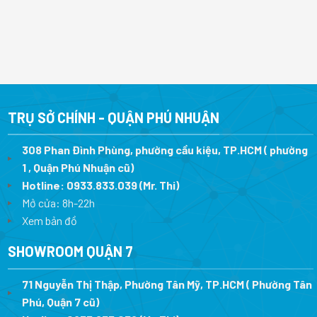
TRỤ SỞ CHÍNH - QUẬN PHÚ NHUẬN
308 Phan Đình Phùng, phường cầu kiệu, TP.HCM ( phường
1 , Quận Phú Nhuận cũ)
Hotline:
0933.833.039
(Mr. Thi)
Mở cửa: 8h-22h
Xem bản đồ
SHOWROOM QUẬN 7
71 Nguyễn Thị Thập, Phường Tân Mỹ, TP.HCM ( Phường Tân
Phú, Quận 7 cũ)