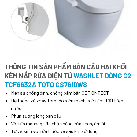
THÔNG TIN SẢN PHẨM BÀN CẦU HAI KHỐI
KÈM NẮP RỬA ĐIỆN TỬ
WASHLET DÒNG C2
TCF6632A TOTO CS761DW8
Men sứ chống dính, chống bám bẩn CEFIONTECT
Hệ thống xả xoáy Tornado siêu mạnh, siêu êm, tiết kiệm
nước
Phun sương lòng bàn cầu
Vòi rửa massage đa chức năng, rửa sạch, êm ái
Tự vệ sinh vòi rửa trước và sau khi sử dụng