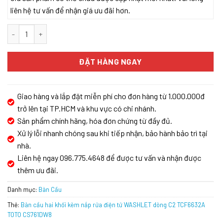
liên hệ tư vấn để nhận giá ưu đãi hơn.
Bàn cầu hai khối kèm nắp rửa điện tử WASHLET dòng C2 TCF66
ĐẶT HÀNG NGAY
Giao hàng và lắp đặt miễn phí cho đơn hàng từ 1.000.000đ
trở lên tại TP.HCM và khu vực có chi nhánh.
Sản phẩm chính hãng, hóa đơn chứng từ đầy đủ.
Xử lý lỗi nhanh chóng sau khi tiếp nhận, bảo hành bảo trì tại
nhà.
Liên hệ ngay 096.775.4648 để được tư vấn và nhận được
thêm ưu đãi.
Danh mục:
Bàn Cầu
Thẻ:
Bàn cầu hai khối kèm nắp rửa điện tử WASHLET dòng C2 TCF6632A
TOTO CS761DW8