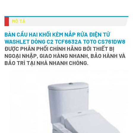
MÔ TẢ
BÀN CẦU HAI KHỐI KÈM NẮP RỬA ĐIỆN TỬ
WASHLET DÒNG C2 TCF6632A TOTO CS761DW8
ĐƯỢC PHÂN PHỐI CHÍNH HÃNG BỚI THIẾT BỊ
NGOẠI NHẬP, GIAO HÀNG NHANH, BẢO HÀNH VÀ
BẢO TRÌ TẠI NHÀ NHANH CHÓNG.