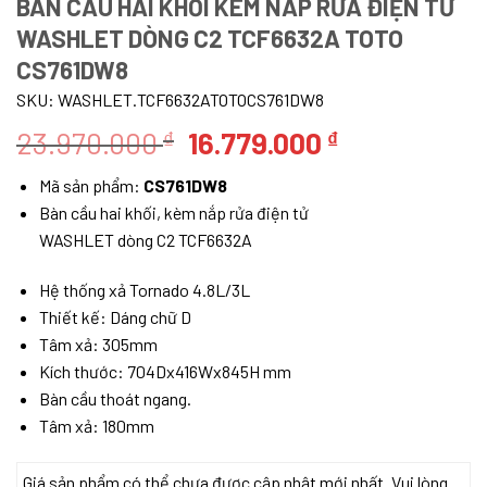
BÀN CẦU HAI KHỐI KÈM NẮP RỬA ĐIỆN TỬ
WASHLET DÒNG C2 TCF6632A TOTO
CS761DW8
SKU:
WASHLET.TCF6632ATOTOCS761DW8
Giá
Giá
23.970.000
16.779.000
₫
₫
gốc
hiện
Mã sản phẩm:
CS761DW8
là:
tại
Bàn cầu hai khối, kèm nắp rửa điện tử
23.970.000 ₫.
là:
WASHLET dòng C2 TCF6632A
16.779.000 ₫
Hệ thống xả Tornado 4.8L/3L
Thiết kế: Dáng chữ D
Tâm xả: 305mm
Kích thước: 704Dx416Wx845H mm
Bàn cầu thoát ngang.
Tâm xả: 180mm
Giá sản phẩm có thể chưa được cập nhật mới nhất. Vui lòng