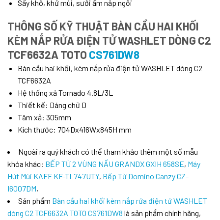
Sấy khô, khử mùi, sưởi ấm nắp ngồi
THÔNG SỐ KỸ THUẬT BÀN CẦU HAI KHỐI
KÈM NẮP RỬA ĐIỆN TỬ WASHLET DÒNG C2
TCF6632A TOTO
CS761DW8
Bàn cầu hai khối, kèm nắp rửa điện tử WASHLET dòng C2
TCF6632A
Hệ thống xả Tornado 4.8L/3L
Thiết kế: Dáng chữ D
Tâm xả: 305mm
Kích thước: 704Dx416Wx845H mm
Ngoài ra quý khách có thể tham khảo thêm một số mẫu
khóa khác:
BẾP TỪ 2 VÙNG NẤU GRANDX GXIH 658SE
,
Máy
Hút Mùi KAFF KF-TL747UTY
,
Bếp Từ Domino Canzy CZ-
I6007DM
,
Sản phẩm
Bàn cầu hai khối kèm nắp rửa điện tử WASHLET
dòng C2 TCF6632A TOTO CS761DW8
là sản phẩm chính hãng,