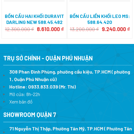
BỒN CẦU HAI KHỐI DURAVIT
BỒN CẦU LIỀN KHỐI LEO MS:
DARLING NEW 588.45.482
588.64.420
Giá
Giá
Giá
G
12.300.000
₫
8.610.000
₫
13.200.000
₫
9.240.000
₫
gốc
hiện
gốc
h
là:
tại
là:
tạ
12.300.000 ₫.
là:
13.200.000 ₫.
là
8.610.000 ₫.
9
TRỤ SỞ CHÍNH - QUẬN PHÚ NHUẬN
308 Phan Đình Phùng, phường cầu kiệu, TP.HCM ( phường
1 , Quận Phú Nhuận cũ)
Hotline:
0933.833.039
(Mr. Thi)
Mở cửa: 8h-22h
Xem bản đồ
SHOWROOM QUẬN 7
71 Nguyễn Thị Thập, Phường Tân Mỹ, TP.HCM ( Phường Tân