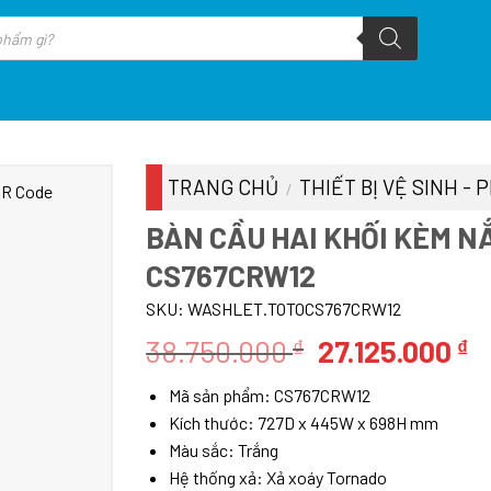
TRANG CHỦ
THIẾT BỊ VỆ SINH -
/
BÀN CẦU HAI KHỐI KÈM N
CS767CRW12
SKU:
WASHLET.TOTOCS767CRW12
Giá
G
38.750.000
27.125.000
₫
₫
gốc
h
Mã sản phẩm: CS767CRW12
là:
tạ
Kích thước: 727D x 445W x 698H mm
38.750.000 ₫.
là
Màu sắc: Trắng
2
Hệ thống xả: Xả xoáy Tornado