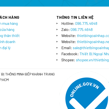
HÁCH HÀNG
THÔNG TIN LIÊN HỆ
n mua hàng
Hotline:
096.775.4648
 cửa hàng
Zalo:
096.775.4648
g thân thiết
Website:
thietbingoainhap.
inh doanh
Website:
thietbingoainhap.n
 đại lý
Email:
sale@thietbingoainh
Facebook:
Thiết Bị Ngoại Nh
Shopee:
shopee.vn/thietbin
T BỊ THÔNG MINH BẾP KHÁNH TRANG
TP.HCM