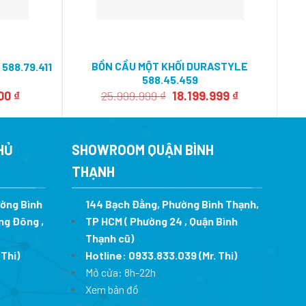
BỒN CẦU MỘT KHỐI DURASTYLE
588.79.411
BỒN
588.45.459
Giá
Giá
Giá
800
₫
25.999.999
₫
18.199.999
₫
hiện
gốc
hiện
tại
là:
tại
0 ₫.
là:
25.999.999 ₫.
là:
5.032.800 ₫.
18.199.999 ₫.
HỦ
SHOWROOM QUẬN BÌNH
THẠNH
ường Bình
144 Bạch Đằng, Phường Bình Thạnh,
ng Đông ,
TP HCM ( Phường 24 , Quận Bình
Thạnh cũ)
 Thi)
Hotline:
0933.833.039
(Mr. Thi)
Mở cửa: 8h-22h
Xem bản đồ