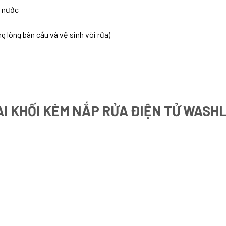
m nước
 lòng bàn cầu và vệ sinh vòi rửa)
AI KHỐI KÈM NẮP RỬA ĐIỆN TỬ WASH