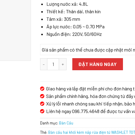
Lượng nước xả: 4.8L
Thiết kế: Thân dài, thân kín
Tâm xả: 305 mm
Áp lực nước: 0.05 ~ 0.70 MPa
Nguồn điện: 220V, 50/60Hz
Giá sản phẩm có thể chưa được cập nhật mới nhấ
Bàn cầu hai khối kèm nắp rửa điện tử WASHLE
ĐẶT HÀNG NGAY
Giao hàng và lắp đặt miễn phí cho đơn hàng t
Sản phẩm chính hãng, hóa đơn chứng từ đầy 
Xử lý lỗi nhanh chóng sau khi tiếp nhận, bảo h
Liên hệ ngay 096.775.4648 để được tư vấn v
Danh mục:
Bàn Cầu
Thẻ:
Bàn cầu hai khối kèm nắp rửa điện tử WASHLET T