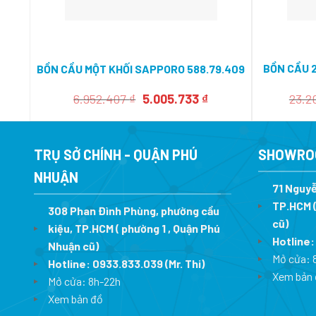
BỒN CẦU
BỒN CẦU MỘT KHỐI SAPPORO 588.79.409
Giá
Giá
6.952.407
₫
5.005.733
₫
23.2
gốc
hiện
là:
tại
6.952.407 ₫.
là:
5.005.733 ₫.
TRỤ SỞ CHÍNH - QUẬN PHÚ
SHOWRO
NHUẬN
71 Nguyễ
TP.HCM (
308 Phan Đình Phùng, phường cầu
cũ)
kiệu, TP.HCM ( phường 1 , Quận Phú
Hotline
Nhuận cũ)
Mở cửa: 
Hotline:
0933.833.039
(Mr. Thi)
Xem bản 
Mở cửa: 8h-22h
Xem bản đồ