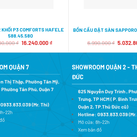
 2 KHỐI P3 COMFORTS HAFELE
BỒN CẦU ĐẶT SÀN SAPPORO 
588.45.580
Giá
Giá
Giá
00.000
₫
16.240.000
₫
6.990.000
₫
5.032.
gốc
hiện
gốc
là:
tại
là:
23.200.000 ₫.
là:
6.990.00
16.240.000 ₫.
OM QUẬN 7
SHOWROOM QUẬN 2 - T
ĐỨC
n Thị Thập, Phường Tân Mỹ,
 Phường Tân Phú, Quận 7
625 Nguyễn Duy Trinh , Ph
Trưng, TP HCM ( P. Bình Trư
:
0933.833.039
(Mr. Thi
)
Quận 2, TP.Thủ Đức cũ)
8h-22h
Hotline:
0933.833.039
(Mr.
đồ
Mở cửa: 8h-22h
Xem bản đồ