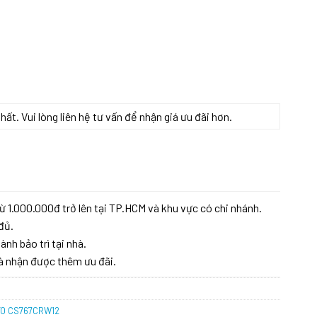
t. Vui lòng liên hệ tư vấn để nhận giá ưu đãi hơn.
T TOTO CS767CRW12 số lượng
ừ 1.000.000đ trở lên tại TP.HCM và khu vực có chi nhánh.
đủ.
ành bảo trì tại nhà.
à nhận được thêm ưu đãi.
OTO CS767CRW12