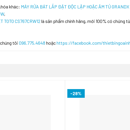
 khóa khác:
MÁY RỬA BÁT LẮP ĐẶT ĐỘC LẬP HOẶC ÂM TỦ GRANDX
1W
,
LET TOTO CS767CRW12
là sản phẩm chính hãng, mới 100% có chứng từ
 chúng tôi
096.775.4648
hoặc
https://facebook.com/thietbingoain
-28%