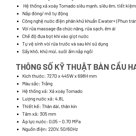
Hệ thống xả xoáy Tornado siêu mạnh, siêu êm, tiết kiệ
Nắp đóng/ mở tự động
Công nghệ nước điện phân khử khuẩn Ewater+ (Phun tráng
Vòi rửa massage đa chức năng, rửa sạch, êm ái
Chế độ đưa bọt khí vào giọt nước
Tự vệ sinh vòi rửa trước và sau khi sử dụng
Sấy khô, khử mùi, sưởi ấm nắp ngồi
THÔNG SỐ KỸ THUẬT BÀN CẦU H
Kích thước: 727D x 445W x 698H mm
Màu sắc: Trắng
Hệ thống xả: Xả xoáy Tornado
Lượng nước xả: 4.8L
Thiết kế: Thân dài, thân kín
Tâm xả: 305 mm
Áp lực nước: 0.05 ~ 0.70 MPa
Nguồn điện: 220V, 50/60Hz