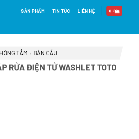
SẢN PHẨM
TIN TỨC
LIÊN HỆ
0
₫
 PHÒNG TẮM
BÀN CẦU
/
ẮP RỬA ĐIỆN TỬ WASHLET TOTO
iá
iện
i
:
7.125.000 ₫.