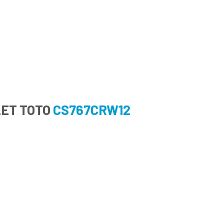
LET TOTO
CS767CRW12