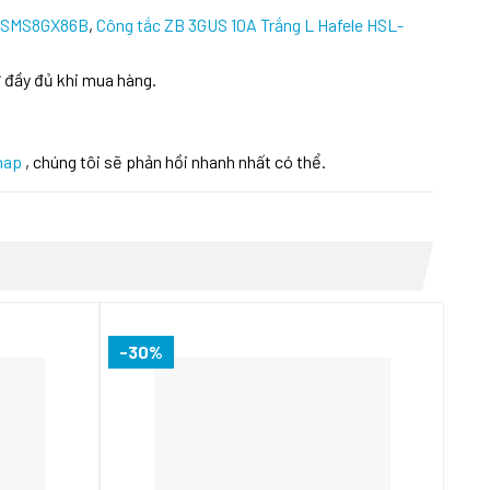
 SMS8GX86B
,
Công tắc ZB 3GUS 10A Trắng L Hafele HSL-
 đầy đủ khi mua hàng.
hap
, chúng tôi sẽ phản hồi nhanh nhất có thể.
-30%
-3