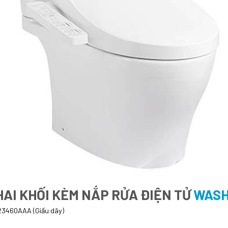
AI KHỐI KÈM NẮP RỬA ĐIỆN TỬ
WASH
3460AAA (Giấu dây)