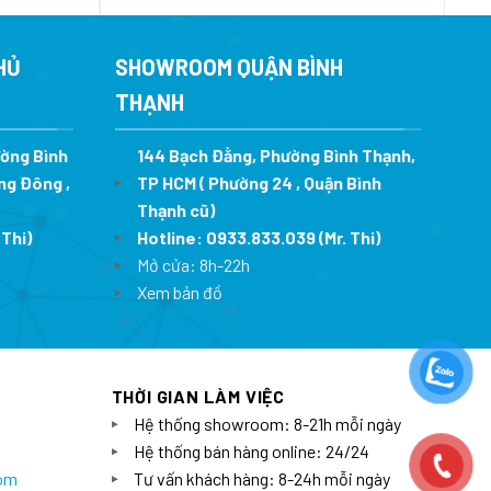
tại
là:
tại
7 ₫.
là:
89.900.000 ₫.
là:
5.005.733 ₫.
62.930.000 
HỦ
SHOWROOM QUẬN BÌNH
THẠNH
ường Bình
144 Bạch Đằng, Phường Bình Thạnh,
ng Đông ,
TP HCM ( Phường 24 , Quận Bình
Thạnh cũ)
 Thi)
Hotline:
0933.833.039
(Mr. Thi)
Mở cửa: 8h-22h
Xem bản đồ
THỜI GIAN LÀM VIỆC
Hệ thống showroom: 8-21h mỗi ngày
Hệ thống bán hàng online: 24/24
com
Tư vấn khách hàng: 8-24h mỗi ngày