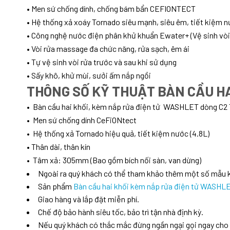
•
Men sứ chống dính, chống bám bẩn CEFIONTECT
•
Hệ thống xả xoáy Tornado siêu mạnh, siêu êm, tiết kiệm 
•
Công nghệ nước điện phân khử khuẩn Ewater+ (Vệ sinh vòi
•
Vòi rửa massage đa chức năng, rửa sạch, êm ái
•
Tự vệ sinh vòi rửa trước và sau khi sử dụng
•
Sấy khô, khử mùi, sưởi ấm nắp ngồi
THÔNG SỐ KỸ THUẬT BÀN CẦU H
•
Bàn cầu hai khối, kèm nắp rửa điện tử WASHLET dòng C2
•
Men sứ chống dính CeFiONtect
•
Hệ thống xả Tornado hiệu quả, tiết kiệm nước (4.8L)
•
Thân dài, thân kín
•
Tâm xả: 305mm (Bao gồm bích nối sàn, van dừng)
Ngoài ra quý khách có thể tham khảo thêm một số mẫu
Sản phẩm
Bàn cầu hai khối kèm nắp rửa điện tử WASH
Giao hàng và lắp đặt miễn phí.
Chế độ bảo hành siêu tốc, bảo trì tận nhà định kỳ.
Nếu quý khách có thắc mắc đừng ngần ngại gọi ngay cho