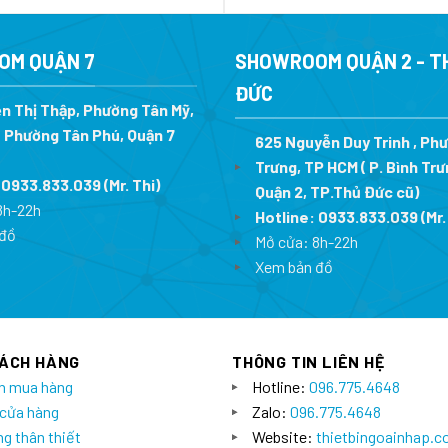
là:
tại
là:
23.200.000 ₫.
là:
6.952.40
16.240.000 ₫.
OM QUẬN 7
SHOWROOM QUẬN 2 - T
ĐỨC
n Thị Thập, Phường Tân Mỹ,
 Phường Tân Phú, Quận 7
625 Nguyễn Duy Trinh , Ph
Trưng, TP HCM ( P. Bình Trư
:
0933.833.039
(Mr. Thi
)
Quận 2, TP.Thủ Đức cũ)
8h-22h
Hotline:
0933.833.039
(Mr.
đồ
Mở cửa: 8h-22h
Xem bản đồ
HÁCH HÀNG
THÔNG TIN LIÊN HỆ
n mua hàng
Hotline:
096.775.4648
 cửa hàng
Zalo:
096.775.4648
g thân thiết
Website:
thietbingoainhap.