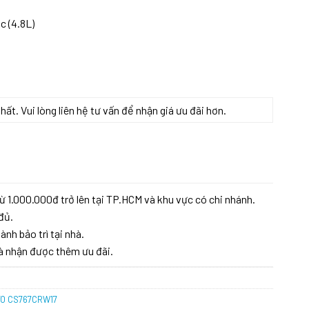
c (4.8L)
t. Vui lòng liên hệ tư vấn để nhận giá ưu đãi hơn.
T TOTO CS767CRW17 số lượng
ừ 1.000.000đ trở lên tại TP.HCM và khu vực có chi nhánh.
đủ.
ành bảo trì tại nhà.
à nhận được thêm ưu đãi.
OTO CS767CRW17