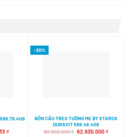
-30%
-2
BỒN CẦU TREO TƯỜNG ME BY STARCK
588.79.409
BỒN
DURAVIT 588.46.406
Giá
Giá
Giá
733
₫
89.900.000
₫
62.930.000
₫
hiện
gốc
hiện