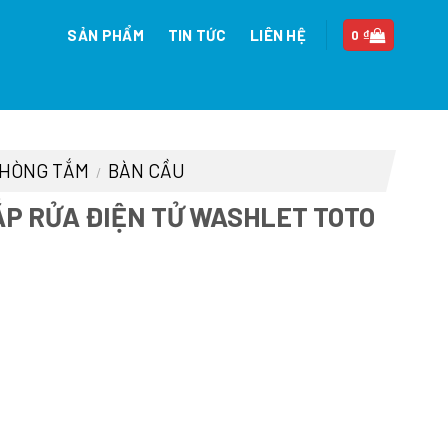
SẢN PHẨM
TIN TỨC
LIÊN HỆ
0
₫
 PHÒNG TẮM
BÀN CẦU
/
ẮP RỬA ĐIỆN TỬ WASHLET TOTO
á
ện
i
:
.714.000 ₫.