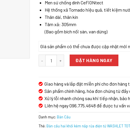
Men sứ chống dính CeFiONtect
Hệ thống xả Tornado hiệu quả, tiết kiệm nướ
Thân dài, thân kín
Tâm xả: 305mm
(Bao gồm bích nối sàn, van dừng)
Giá sản phẩm có thể chưa được cập nhật mới nhấ
Bàn cầu hai khối kèm nắp rửa điện tử WASHLE
ĐẶT HÀNG NGAY
Giao hàng và lắp đặt miễn phí cho đơn hàng t
Sản phẩm chính hãng, hóa đơn chứng từ đầy 
Xử lý lỗi nhanh chóng sau khi tiếp nhận, bảo h
Liên hệ ngay 096.775.4648 để được tư vấn v
Danh mục:
Bàn Cầu
Thẻ:
Bàn cầu hai khối kèm nắp rửa điện tử WASHLET T