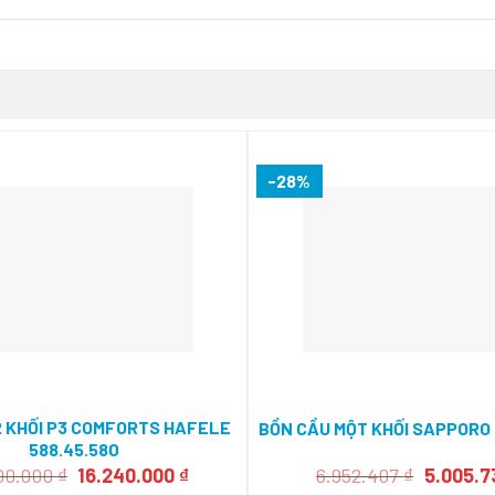
-28%
 2 KHỐI P3 COMFORTS HAFELE
BỒN CẦU MỘT KHỐI SAPPORO 
588.45.580
Giá
Giá
Giá
00.000
₫
16.240.000
₫
6.952.407
₫
5.005.
gốc
hiện
gốc