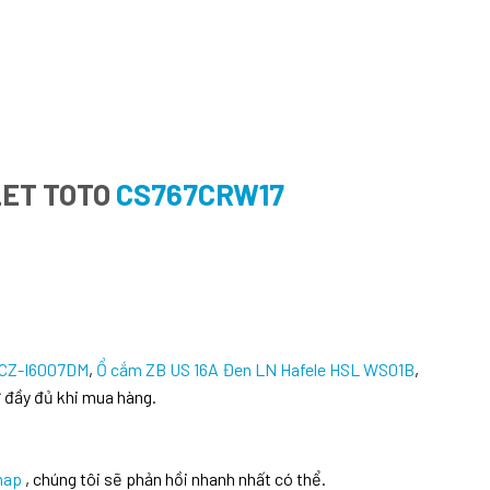
LET TOTO
CS767CRW17
 CZ-I6007DM
,
Ổ cắm ZB US 16A Đen LN Hafele HSL WS01B
,
 đầy đủ khi mua hàng.
hap
, chúng tôi sẽ phản hồi nhanh nhất có thể.