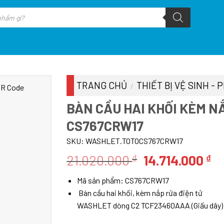
TRANG CHỦ
THIẾT BỊ VỆ SINH -
/
BÀN CẦU HAI KHỐI KÈM N
CS767CRW17
SKU:
WASHLET.TOTOCS767CRW17
Giá
Gi
21.020.000
14.714.000
₫
₫
gốc
hi
Mã sản phẩm: CS767CRW17
là:
tạ
Bàn cầu hai khối, kèm nắp rửa điện tử
21.020.000 ₫.
là
WASHLET dòng C2 TCF23460AAA (Giấu dây)
14