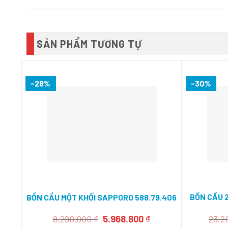
SẢN PHẨM TƯƠNG TỰ
-28%
-30%
BỒN CẦU
BỒN CẦU MỘT KHỐI SAPPORO 588.79.406
Giá
Giá
8.290.000
₫
5.968.800
₫
23.2
gốc
hiện