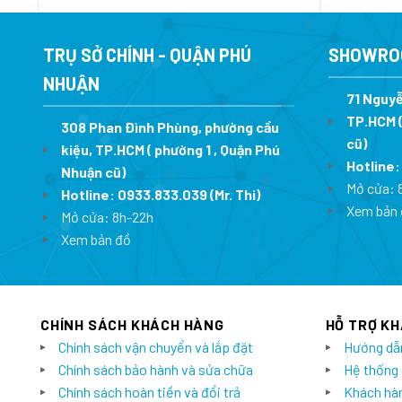
là:
tại
8.290.000 ₫.
là:
5.968.800 ₫.
TRỤ SỞ CHÍNH - QUẬN PHÚ
SHOWRO
NHUẬN
71 Nguyễ
TP.HCM (
308 Phan Đình Phùng, phường cầu
cũ)
kiệu, TP.HCM ( phường 1 , Quận Phú
Hotline
Nhuận cũ)
Mở cửa: 
Hotline:
0933.833.039
(Mr. Thi)
Xem bản 
Mở cửa: 8h-22h
Xem bản đồ
CHÍNH SÁCH KHÁCH HÀNG
HỖ TRỢ K
Chính sách vận chuyển và lắp đặt
Hướng dẫ
Chính sách bảo hành và sửa chữa
Hệ thống
Chính sách hoàn tiền và đổi trả
Khách hàn