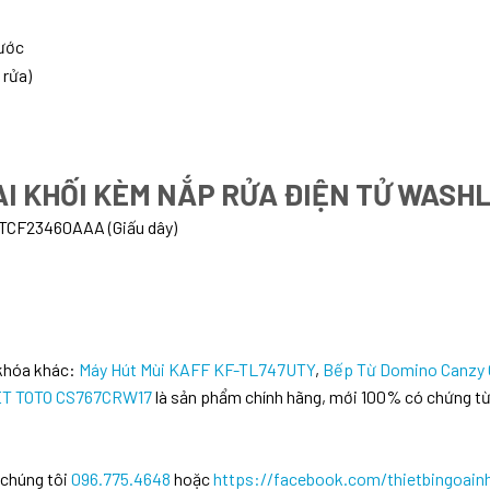
nước
 rửa)
AI KHỐI KÈM NẮP RỬA ĐIỆN TỬ WASH
 TCF23460AAA (Giấu dây)
 khóa khác:
Máy Hút Mùi KAFF KF-TL747UTY
,
Bếp Từ Domino Canzy
LET TOTO CS767CRW17
là sản phẩm chính hãng, mới 100% có chứng từ
 chúng tôi
096.775.4648
hoặc
https://facebook.com/thietbingoain