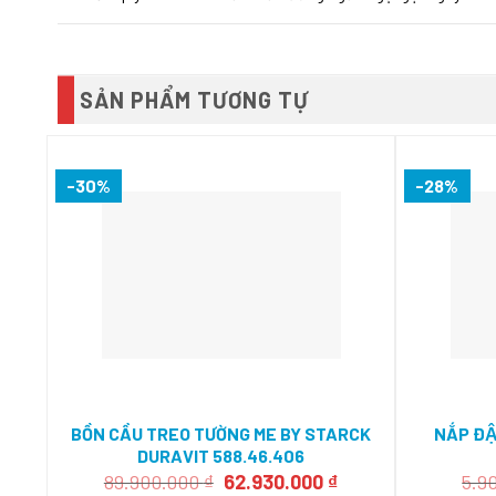
SẢN PHẨM TƯƠNG TỰ
-30%
-28%
BỒN CẦU TREO TƯỜNG ME BY STARCK
NẮP ĐÂ
DURAVIT 588.46.406
Giá
Giá
89.900.000
₫
62.930.000
₫
5.9