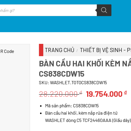
TRANG CHỦ
THIẾT BỊ VỆ SINH -
/
BÀN CẦU HAI KHỐI KÈM N
CS838CDW15
SKU:
WASHLET.TOTOCS838CDW15
Giá
G
28.220.000
19.754.000
₫
₫
gốc
h
Mã sản phẩm: CS838CDW15
là:
t
Bàn cầu hai khối, kèm nắp rửa điện tử
28.220.000 ₫
l
WASHLET dòng C5 TCF24460AAA (Giấu dây)
1