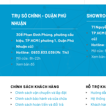
gốc
hiện
là:
tại
89.900.000 ₫.
là:
62.930.000 ₫.
TRỤ SỞ CHÍNH - QUẬN PHÚ
SHOWRO
NHUẬN
71 Nguyễ
TP.HCM (
308 Phan Đình Phùng, phường cầu
cũ)
kiệu, TP.HCM ( phường 1 , Quận Phú
Hotline
Nhuận cũ)
Mở cửa: 
Hotline:
0933.833.039
(Mr. Thi)
Xem bản 
Mở cửa: 8h-22h
Xem bản đồ
CHÍNH SÁCH KHÁCH HÀNG
HỖ TRỢ K
Chính sách vận chuyển và lắp đặt
Hướng dẫ
Chính sách bảo hành và sửa chữa
Hệ thống
Chính sách hoàn tiền và đổi trả
Khách hàn