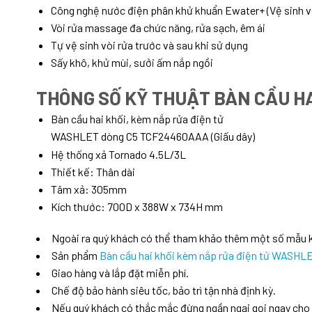
Công nghệ nước điện phân khử khuẩn Ewater+ (Vệ sinh vò
Vòi rửa massage đa chức năng, rửa sạch, êm ái
Tự vệ sinh vòi rửa trước và sau khi sử dụng
Sấy khô, khử mùi, sưởi ấm nắp ngồi
THÔNG SỐ KỸ THUẬT BÀN CẦU H
Bàn cầu hai khối, kèm nắp rửa điện tử
WASHLET dòng C5 TCF24460AAA (Giấu dây)
Hệ thống xả Tornado 4.5L/3L
Thiết kế: Thân dài
Tâm xả: 305mm
Kích thước: 700D x 388W x 734H mm
Ngoài ra quý khách có thể tham khảo thêm một số mẫu
Sản phẩm
Bàn cầu hai khối kèm nắp rửa điện tử WASH
Giao hàng và lắp đặt miễn phí.
Chế độ bảo hành siêu tốc, bảo trì tận nhà định kỳ.
Nếu quý khách có thắc mắc đừng ngần ngại gọi ngay cho