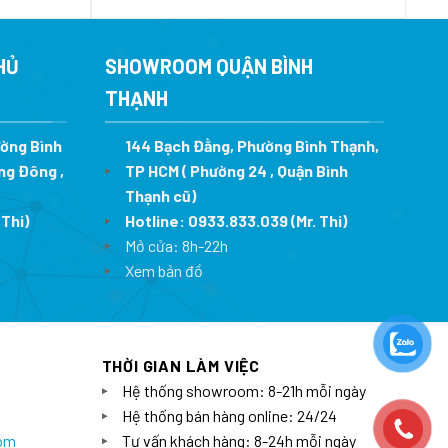
hiện
gốc
hiện
tại
là:
tại
0 ₫.
là:
6.990.000 ₫.
là:
4.567.500 ₫.
5.032.800 ₫.
HỦ
SHOWROOM QUẬN BÌNH
THẠNH
ường Bình
144 Bạch Đằng, Phường Bình Thạnh,
ng Đông ,
TP HCM ( Phường 24 , Quận Bình
Thạnh cũ)
 Thi)
Hotline:
0933.833.039
(Mr. Thi)
Mở cửa: 8h-22h
Xem bản đồ
THỜI GIAN LÀM VIỆC
Hệ thống showroom: 8-21h mỗi ngày
Hệ thống bán hàng online: 24/24
com
Tư vấn khách hàng: 8-24h mỗi ngày