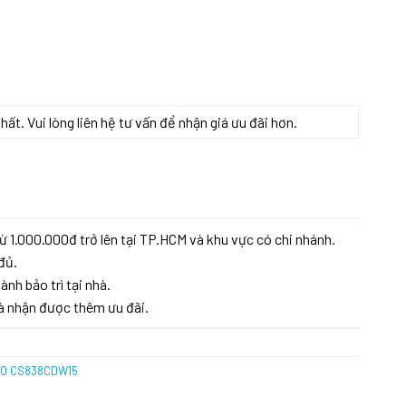
t. Vui lòng liên hệ tư vấn để nhận giá ưu đãi hơn.
T TOTO CS838CDW15 số lượng
ừ 1.000.000đ trở lên tại TP.HCM và khu vực có chi nhánh.
đủ.
ành bảo trì tại nhà.
à nhận được thêm ưu đãi.
OTO CS838CDW15