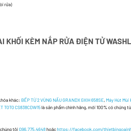
i rửa)
AI KHỐI KÈM NẮP RỬA ĐIỆN TỬ WASH
 khóa khác:
BẾP TỪ 2 VÙNG NẤU GRANDX GXIH 658SE
,
Máy Hút Mùi
LET TOTO CS838CDW15
là sản phẩm chính hãng, mới 100% có chứng từ
 chúng tôi
096.775.4648
hoặc
https://facebook.com/thietbingoain