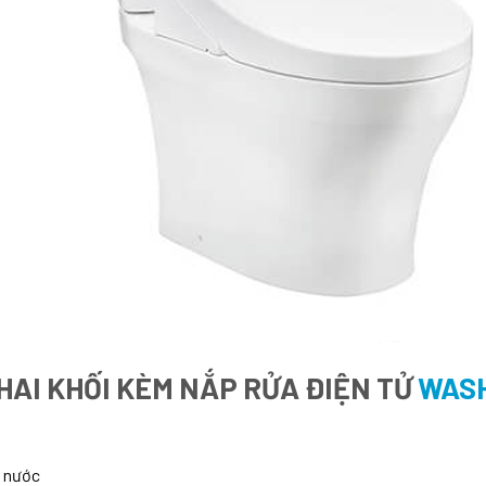
HAI KHỐI KÈM NẮP RỬA ĐIỆN TỬ
WASH
m nước