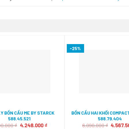
-25%
̣Y BỒN CẦU ME BY STARCK
BỒN CẦU HAI KHỐI COMPAC
588.45.521
588.79.404
Giá
Giá
Giá
00.000
₫
4.248.000
₫
6.090.000
₫
4.567.