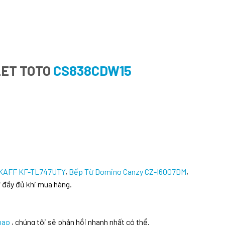
LET TOTO
CS838CDW15
 KAFF KF-TL747UTY
,
Bếp Từ Domino Canzy CZ-I6007DM
,
 đầy đủ khi mua hàng.
hap
, chúng tôi sẽ phản hồi nhanh nhất có thể.