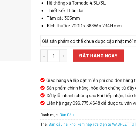
Hệ thống xả Tornado 4.5L/3L
Thiết kế: Thân dài
Tâm xả: 305mm
Kích thước: 700D x 388W x 734H mm
Giá sản phẩm có thể chưa được cập nhật mới nhấ
Bàn cầu hai khối kèm nắp rửa điện tử WASHLE
ĐẶT HÀNG NGAY
Giao hàng và lắp đặt miễn phí cho đơn hàng t
Sản phẩm chính hãng, hóa đơn chứng từ đầy 
Xử lý lỗi nhanh chóng sau khi tiếp nhận, bảo h
Liên hệ ngay 096.775.4648 để được tư vấn v
Danh mục:
Bàn Cầu
Thẻ:
Bàn cầu hai khối kèm nắp rửa điện tử WASHLET T