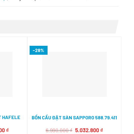
-28%
-3
T HAFELE
BỒ
BỒN CẦU ĐẶT SÀN SAPPORO 588.79.411
Giá
Giá
Giá
500
₫
6.990.000
₫
5.032.800
₫