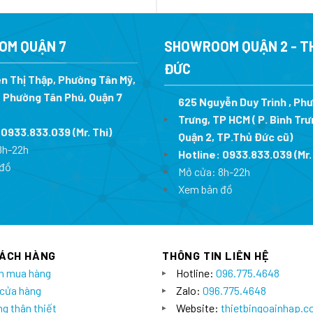
gốc
hiện
gốc
là:
tại
là:
5.900.000 ₫.
là:
6.090.00
4.248.000 ₫.
OM QUẬN 7
SHOWROOM QUẬN 2 - T
ĐỨC
n Thị Thập, Phường Tân Mỹ,
 Phường Tân Phú, Quận 7
625 Nguyễn Duy Trinh , Ph
Trưng, TP HCM ( P. Bình Trư
:
0933.833.039
(Mr. Thi
)
Quận 2, TP.Thủ Đức cũ)
8h-22h
Hotline:
0933.833.039
(Mr.
đồ
Mở cửa: 8h-22h
Xem bản đồ
HÁCH HÀNG
THÔNG TIN LIÊN HỆ
n mua hàng
Hotline:
096.775.4648
 cửa hàng
Zalo:
096.775.4648
g thân thiết
Website:
thietbingoainhap.