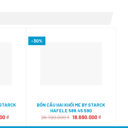
-30%
Y STARCK
BỒN CẦU HAI KHỐI ME BY STARCK
HAFELE 588.45.590
Giá
Giá
Giá
000
₫
26.700.000
₫
18.690.000
₫
hiện
gốc
hiện
tại
là:
tại