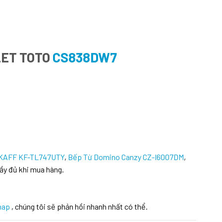
LET TOTO
CS838DW7
 KAFF KF-TL747UTY
,
Bếp Từ Domino Canzy CZ-I6007DM
,
ầy đủ khi mua hàng.
hap
, chúng tôi sẽ phản hồi nhanh nhất có thể.