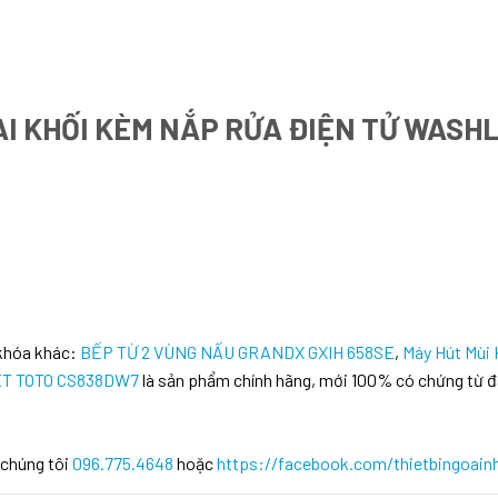
AI KHỐI KÈM NẮP RỬA ĐIỆN TỬ WASH
 khóa khác:
BẾP TỪ 2 VÙNG NẤU GRANDX GXIH 658SE
,
Máy Hút Mùi
LET TOTO CS838DW7
là sản phẩm chính hãng, mới 100% có chứng từ đ
 chúng tôi
096.775.4648
hoặc
https://facebook.com/thietbingoain