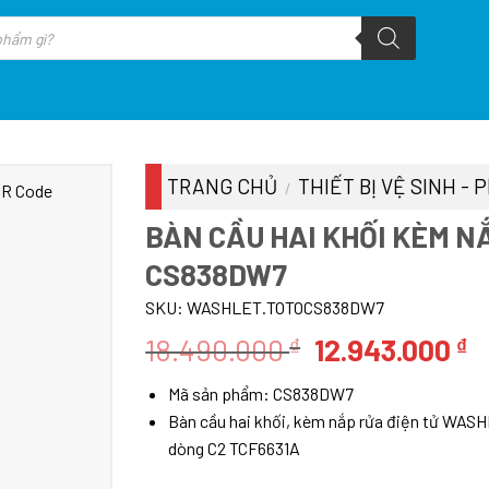
TRANG CHỦ
THIẾT BỊ VỆ SINH -
/
BÀN CẦU HAI KHỐI KÈM N
CS838DW7
SKU:
WASHLET.TOTOCS838DW7
Giá
G
18.490.000
12.943.000
₫
₫
gốc
h
Mã sản phẩm:
CS838DW7
là:
tạ
Bàn cầu hai khối, kèm nắp rửa điện tử WAS
18.490.000 ₫.
là
dòng C2 TCF6631A
1