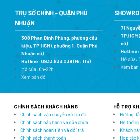
23.200.000 ₫.
là:
16.240.000 ₫.
TRỤ SỞ CHÍNH - QUẬN PHÚ
SHOWRO
NHUẬN
71 Nguyễ
TP.HCM (
308 Phan Đình Phùng, phường cầu
cũ)
kiệu, TP.HCM ( phường 1 , Quận Phú
Hotline
Nhuận cũ)
Mở cửa: 
Hotline:
0933.833.039
(Mr. Thi)
Xem bản 
Mở cửa: 8h-22h
Xem bản đồ
CHÍNH SÁCH KHÁCH HÀNG
HỖ TRỢ K
Chính sách vận chuyển và lắp đặt
Hướng dẫ
Chính sách bảo hành và sửa chữa
Hệ thống
Chính sách hoàn tiền và đổi trả
Khách hàn
Chính sách thanh toán
Hợp tác k