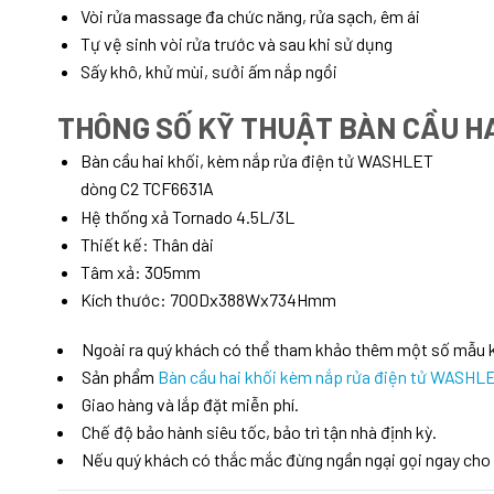
Vòi rửa massage đa chức năng, rửa sạch, êm ái
Tự vệ sinh vòi rửa trước và sau khi sử dụng
Sấy khô, khử mùi, sưởi ấm nắp ngồi
THÔNG SỐ KỸ THUẬT BÀN CẦU H
Bàn cầu hai khối, kèm nắp rửa điện tử WASHLET
dòng C2 TCF6631A
Hệ thống xả Tornado 4.5L/3L
Thiết kế: Thân dài
Tâm xả: 305mm
Kích thước: 700Dx388Wx734Hmm
Ngoài ra quý khách có thể tham khảo thêm một số mẫu
Sản phẩm
Bàn cầu hai khối kèm nắp rửa điện tử WASH
Giao hàng và lắp đặt miễn phí.
Chế độ bảo hành siêu tốc, bảo trì tận nhà định kỳ.
Nếu quý khách có thắc mắc đừng ngần ngại gọi ngay cho