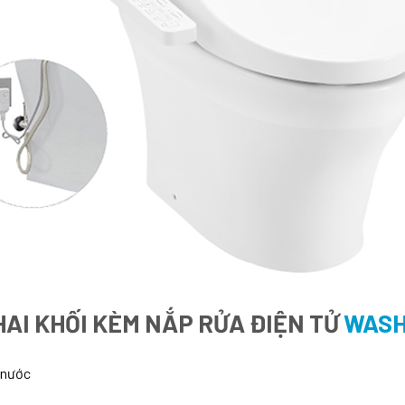
AI KHỐI KÈM NẮP RỬA ĐIỆN TỬ
WASH
 nước