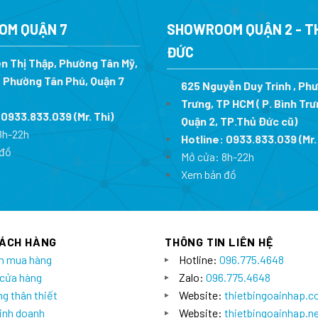
7.900.000 ₫.
là:
5.900.00
5.688.000 ₫.
OM QUẬN 7
SHOWROOM QUẬN 2 - T
ĐỨC
n Thị Thập, Phường Tân Mỹ,
 Phường Tân Phú, Quận 7
625 Nguyễn Duy Trinh , Ph
Trưng, TP HCM ( P. Bình Trư
:
0933.833.039
(Mr. Thi
)
Quận 2, TP.Thủ Đức cũ)
8h-22h
Hotline:
0933.833.039
(Mr.
đồ
Mở cửa: 8h-22h
Xem bản đồ
HÁCH HÀNG
THÔNG TIN LIÊN HỆ
n mua hàng
Hotline:
096.775.4648
 cửa hàng
Zalo:
096.775.4648
g thân thiết
Website:
thietbingoainhap.
inh doanh
Website:
thietbingoainhap.n