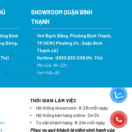
0 ₫.
là:
26.700.000 ₫.
là:
4.248.000 ₫.
18.690.000 ₫
HỦ
SHOWROOM QUẬN BÌNH
THẠNH
ường Bình
144 Bạch Đằng, Phường Bình Thạnh,
ng Đông ,
TP HCM ( Phường 24 , Quận Bình
Thạnh cũ)
 Thi)
Hotline:
0933.833.039
(Mr. Thi)
Mở cửa: 8h-22h
Xem bản đồ
THỜI GIAN LÀM VIỆC
Hệ thống showroom: 8-21h mỗi ngày
Hệ thống bán hàng online: 24/24
com
Tư vấn khách hàng: 8-24h mỗi ngày
et
Phục vụ quý khách là niềm vinh hạnh của