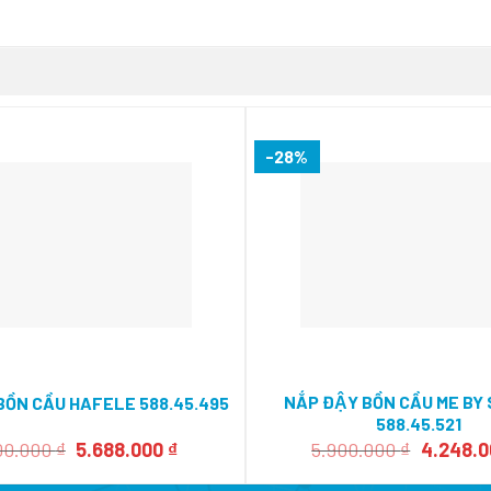
-28%
NẮP ĐẬY BỒN CẦU ME B
BỒN CẦU HAFELE 588.45.495
588.45.521
Giá
Giá
Giá
00.000
₫
5.688.000
₫
5.900.000
₫
4.248.
gốc
hiện
gốc
là:
tại
là: