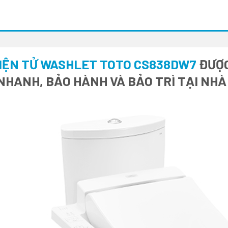
ĐIỆN TỬ WASHLET TOTO CS838DW7
ĐƯỢC
 NHANH, BẢO HÀNH VÀ BẢO TRÌ TẠI NH