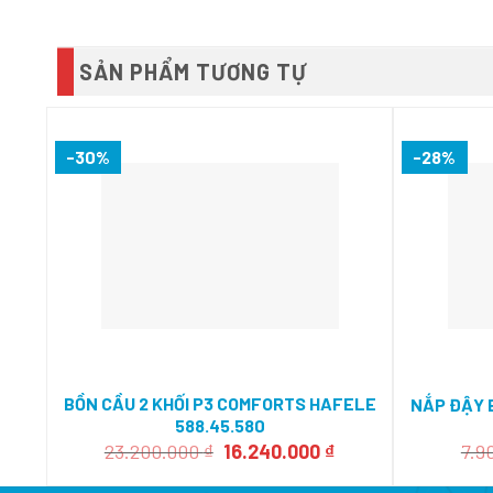
SẢN PHẨM TƯƠNG TỰ
-30%
-28%
BỒN CẦU 2 KHỐI P3 COMFORTS HAFELE
NẮP ĐẬY 
588.45.580
Giá
Giá
23.200.000
₫
16.240.000
₫
7.9
gốc
hiện
là:
tại