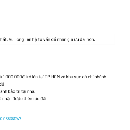
t. Vui lòng liên hệ tư vấn để nhận giá ưu đãi hơn.
T TOTO CS838DW7 số lượng
ừ 1.000.000đ trở lên tại TP.HCM và khu vực có chi nhánh.
đủ.
ành bảo trì tại nhà.
à nhận được thêm ưu đãi.
OTO CS838DW7