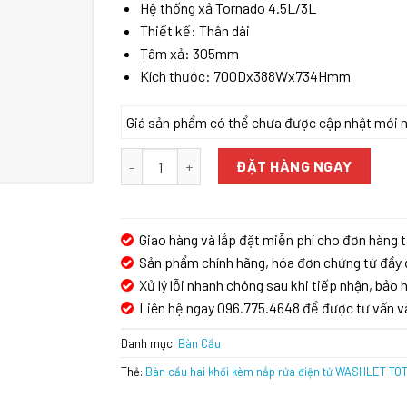
Hệ thống xả Tornado 4.5L/3L
Thiết kế: Thân dài
Tâm xả: 305mm
Kích thước: 700Dx388Wx734Hmm
Giá sản phẩm có thể chưa được cập nhật mới nhấ
Bàn cầu hai khối kèm nắp rửa điện tử WASHLE
ĐẶT HÀNG NGAY
Giao hàng và lắp đặt miễn phí cho đơn hàng t
Sản phẩm chính hãng, hóa đơn chứng từ đầy 
Xử lý lỗi nhanh chóng sau khi tiếp nhận, bảo h
Liên hệ ngay 096.775.4648 để được tư vấn v
Danh mục:
Bàn Cầu
Thẻ:
Bàn cầu hai khối kèm nắp rửa điện tử WASHLET T