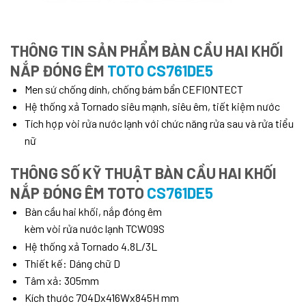
THÔNG TIN SẢN PHẨM BÀN CẦU HAI KHỐI
NẮP ĐÓNG ÊM
TOTO CS761DE5
Men sứ chống dính, chống bám bẩn CEFIONTECT
Hệ thống xả Tornado siêu mạnh, siêu êm, tiết kiệm nước
Tích hợp vòi rửa nước lạnh với chức năng rửa sau và rửa tiểu
nữ
THÔNG SỐ KỸ THUẬT BÀN CẦU HAI KHỐI
NẮP ĐÓNG ÊM TOTO
CS761DE5
Bàn cầu hai khối, nắp đóng êm
kèm vòi rửa nước lạnh TCW09S
Hệ thống xả Tornado 4.8L/3L
Thiết kế: Dáng chữ D
Tâm xả: 305mm
Kích thước 704Dx416Wx845H mm