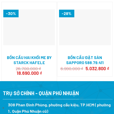
-30%
-28%
BỒN CẦU HAI KHỐI ME BY
BỒN CẦU ĐẶT SÀN
STARCK HAFELE
SAPPORO 588.79.411
588.45.590
Giá
Gi
26.700.000
₫
6.990.000
₫
5.032.800
₫
Giá
Giá
gốc
hi
18.690.000
₫
gốc
hiện
là:
tạ
là:
tại
6.990.000 ₫.
là:
26.700.000 ₫.
là:
5.
18.690.000 ₫.
TRỤ SỞ CHÍNH - QUẬN PHÚ NHUẬN
308 Phan Đình Phùng, phường cầu kiệu, TP.HCM ( phường
1 , Quận Phú Nhuận cũ)