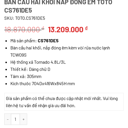
BÀN CẦU HAI KHỐI NẮP ĐÓNG ÊM TOTO
CS761DE5
SKU:
TOTO.CS761DE5
Giá
Giá
18.870.000
13.209.000
₫
₫
gốc
hiện
Mã sản phẩm:
CS761DE5
là:
tại
Bàn cầu hai khối, nắp đóng êm kèm vòi rửa nước lạnh
18.870.000 ₫.
là:
TCW09S
13.209.000 ₫
Hệ thống xả Tornado 4.8L/3L
Thiết kế: Dáng chữ D
Tâm xả: 305mm
Kích thước 704Dx416Wx845H mm
Giá sản phẩm có thể chưa được cập nhật mới nhất. Vui lòng
liên hệ tư vấn để nhận giá ưu đãi hơn.
Bàn cầu hai khối nắp đóng êm TOTO CS761DE5 số lượng