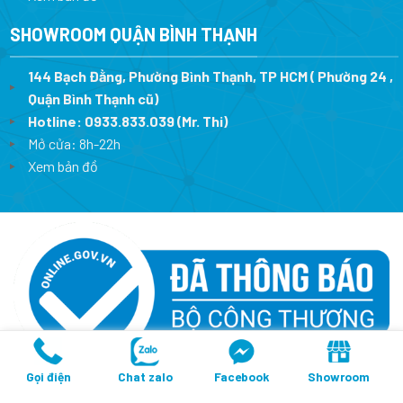
SHOWROOM QUẬN BÌNH THẠNH
144 Bạch Đằng, Phường Bình Thạnh, TP HCM ( Phường 24 ,
Quận Bình Thạnh cũ)
Hotline:
0933.833.039
(Mr. Thi)
Mở cửa: 8h-22h
Xem bản đồ
Copyright 2026 ©
Thiết Bị Ngoại Nhập
- CÔNG TY TNHH THIẾT BỊ
Gọi điện
Chat zalo
Facebook
Showroom
THÔNG MINH BẾP KHÁNH TRANG