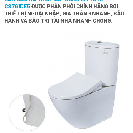
CS761DE5
ĐƯỢC PHÂN PHỐI CHÍNH HÃNG BỚI
THIẾT BỊ NGOẠI NHẬP, GIAO HÀNG NHANH, BẢO
HÀNH VÀ BẢO TRÌ TẠI NHÀ NHANH CHÓNG.