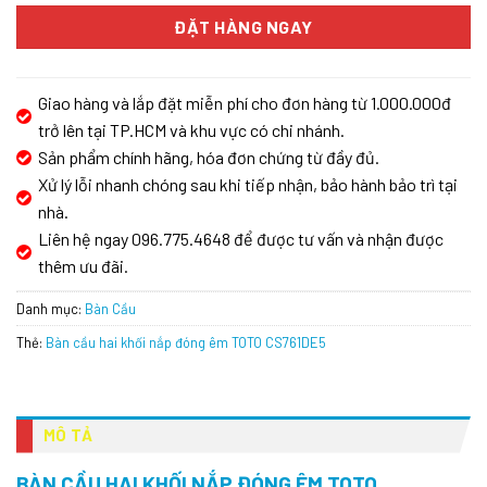
ĐẶT HÀNG NGAY
Giao hàng và lắp đặt miễn phí cho đơn hàng từ 1.000.000đ
trở lên tại TP.HCM và khu vực có chi nhánh.
Sản phẩm chính hãng, hóa đơn chứng từ đầy đủ.
Xử lý lỗi nhanh chóng sau khi tiếp nhận, bảo hành bảo trì tại
nhà.
Liên hệ ngay 096.775.4648 để được tư vấn và nhận được
thêm ưu đãi.
Danh mục:
Bàn Cầu
Thẻ:
Bàn cầu hai khối nắp đóng êm TOTO CS761DE5
MÔ TẢ
BÀN CẦU HAI KHỐI NẮP ĐÓNG ÊM TOTO