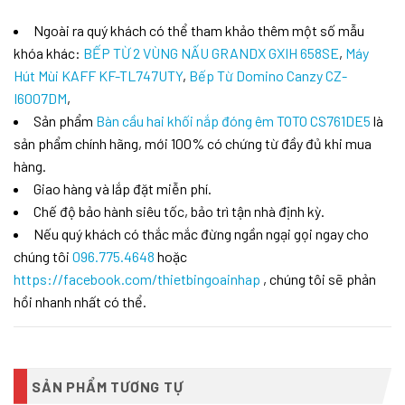
Ngoài ra quý khách có thể tham khảo thêm một số mẫu
khóa khác:
BẾP TỪ 2 VÙNG NẤU GRANDX GXIH 658SE
,
Máy
Hút Mùi KAFF KF-TL747UTY
,
Bếp Từ Domino Canzy CZ-
I6007DM
,
Sản phẩm
Bàn cầu hai khối nắp đóng êm TOTO CS761DE5
là
sản phẩm chính hãng, mới 100% có chứng từ đầy đủ khi mua
hàng.
Giao hàng và lắp đặt miễn phí.
Chế độ bảo hành siêu tốc, bảo trì tận nhà định kỳ.
Nếu quý khách có thắc mắc đừng ngần ngại gọi ngay cho
chúng tôi
096.775.4648
hoặc
https://facebook.com/thietbingoainhap
, chúng tôi sẽ phản
hồi nhanh nhất có thể.
SẢN PHẨM TƯƠNG TỰ