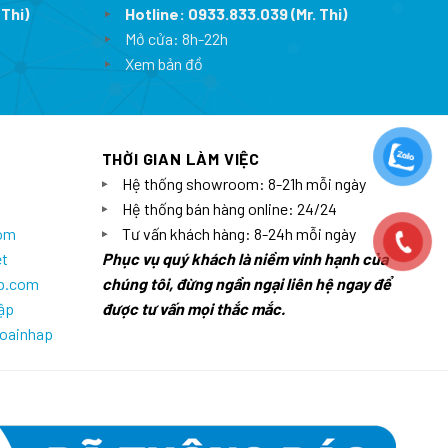
 Thi)
Hotline:
0933.833.039
(Mr. Thi)
Mở cửa: 8h-22h
Xem bản đồ
THỜI GIAN LÀM VIỆC
Hệ thống showroom: 8-21h mỗi ngày
Hệ thống bán hàng online: 24/24
com
Tư vấn khách hàng: 8-24h mỗi ngày
et
Phục vụ quý khách là niềm vinh hạnh của
ap.com
chúng tôi, đừng ngần ngại liên hệ ngay để
ập
được tư vấn mọi thắc mắc.
goainhap