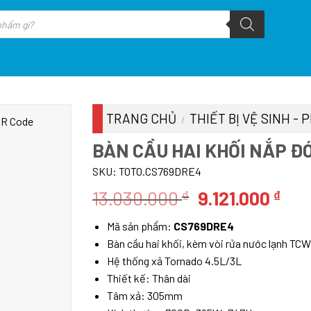
TRANG CHỦ
THIẾT BỊ VỆ SINH -
/
BÀN CẦU HAI KHỐI NẮP Đ
SKU:
TOTO.CS769DRE4
Giá
Giá
13.030.000
9.121.000
₫
₫
gốc
hiệ
Mã sản phẩm:
CS769DRE4
là:
tại
Bàn cầu hai khối, kèm vòi rửa nước lạnh TCW
13.030.000 ₫.
là:
Hệ thống xả Tornado 4.5L/3L
9.12
Thiết kế: Thân dài
Tâm xả: 305mm