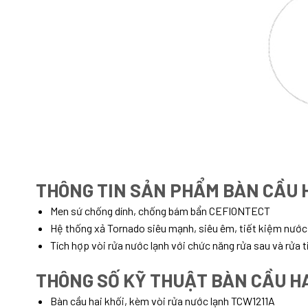
THÔNG TIN SẢN PHẨM BÀN CẦU 
Men sứ chống dính, chống bám bẩn CEFIONTECT
Hệ thống xả Tornado siêu mạnh, siêu êm, tiết kiệm nước
Tích hợp vòi rửa nước lạnh với chức năng rửa sau và rửa t
THÔNG SỐ KỸ THUẬT BÀN CẦU H
Bàn cầu hai khối, kèm vòi rửa nước lạnh TCW1211A