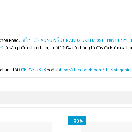
 khóa khác:
BẾP TỪ 2 VÙNG NẤU GRANDX GXIH 658SE
,
Máy Hút Mùi
E4
là sản phẩm chính hãng, mới 100% có chứng từ đầy đủ khi mua hà
 chúng tôi
096.775.4648
hoặc
https://facebook.com/thietbingoain
-30%