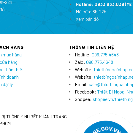
8h-22h
Hotline:
0933.833.039
(Mr.
đồ
Mở cửa: 8h-22h
Xem bản đồ
HÁCH HÀNG
THÔNG TIN LIÊN HỆ
n mua hàng
Hotline:
096.775.4648
 cửa hàng
Zalo:
096.775.4648
g thân thiết
Website:
thietbingoainhap.
inh doanh
Website:
thietbingoainhap.n
 đại lý
Email:
sale@thietbingoainh
Facebook:
Thiết Bị Ngoại Nh
Shopee:
shopee.vn/thietbin
T BỊ THÔNG MINH BẾP KHÁNH TRANG
TP.HCM