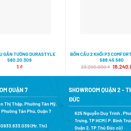
U GẮN TƯỜNG DURASTYLE
BỒN CẦU 2 KHỐI P3 COMFO
580.20.309
588.45.580
Giá
1
₫
23.200.000
₫
16.240
gốc
là:
23.200.
OM QUẬN 7
SHOWROOM QUẬN 2 - T
ĐỨC
n Thị Thập, Phường Tân Mỹ,
 Phường Tân Phú, Quận 7
625 Nguyễn Duy Trinh , Ph
Trưng, TP HCM ( P. Bình Trư
:
0933.833.039
(Mr. Thi
)
Quận 2, TP.Thủ Đức cũ)