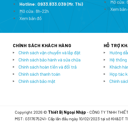
Mở cửa: 
Hotline:
0933.833.039
(Mr. Thi)
Xem bản 
Mở cửa: 8h-22h
Xem bản đồ
CHÍNH SÁCH KHÁCH HÀNG
HỖ TRỢ K
Chính sách vận chuyển và lắp đặt
Hướng dẫ
Chính sách bảo hành và sửa chữa
Hệ thống
Chính sách hoàn tiền và đổi trả
Khách hàn
Chính sách thanh toán
Hợp tác k
Chính sách bảo mật
Chính sách
Copyright 2026 ©
Thiết Bị Ngoại Nhập
- CÔNG TY TNHH THIẾ
MST: 0317675241- Cấp lần đầu ngày 10/02/2023 tại sở KH&DT 