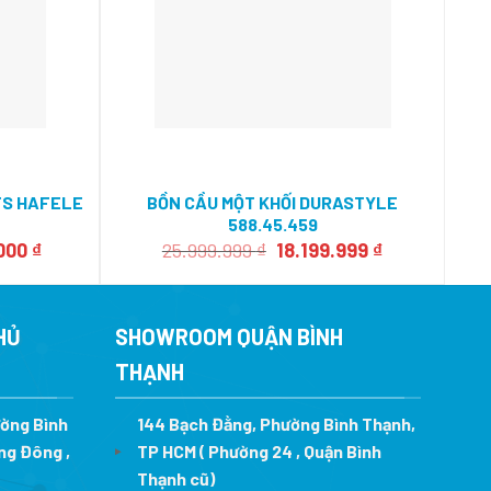
RTS HAFELE
BỒN CẦU MỘT KHỐI DURASTYLE
B
588.45.459
Giá
Giá
Giá
.000
₫
25.999.999
₫
18.199.999
₫
hiện
gốc
hiện
tại
là:
tại
000 ₫.
là:
25.999.999 ₫.
là:
16.240.000 ₫.
18.199.999 ₫.
HỦ
SHOWROOM QUẬN BÌNH
THẠNH
ường Bình
144 Bạch Đằng, Phường Bình Thạnh,
ng Đông ,
TP HCM ( Phường 24 , Quận Bình
Thạnh cũ)