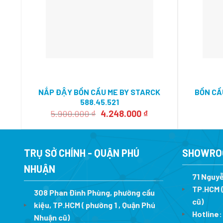
NẮP ĐẬY BỒN CẦU ME BY STARCK
BỒN CẦ
588.45.521
Giá
Giá
5.900.000
₫
4.248.000
₫
gốc
hiện
là:
tại
5.900.000 ₫.
là:
4.248.000 ₫.
TRỤ SỞ CHÍNH - QUẬN PHÚ
SHOWRO
NHUẬN
71 Nguyễ
TP.HCM (
308 Phan Đình Phùng, phường cầu
cũ)
kiệu, TP.HCM ( phường 1 , Quận Phú
Hotline
Nhuận cũ)