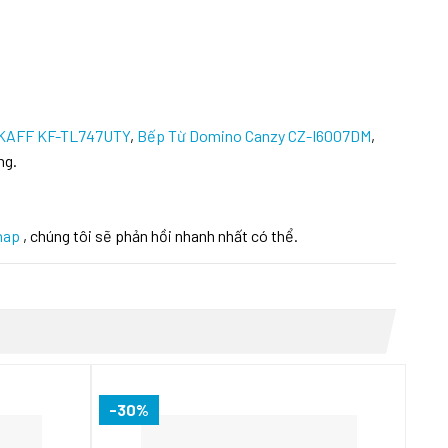
 KAFF KF-TL747UTY
,
Bếp Từ Domino Canzy CZ-I6007DM
,
ng.
hap
, chúng tôi sẽ phản hồi nhanh nhất có thể.
-30%
-2