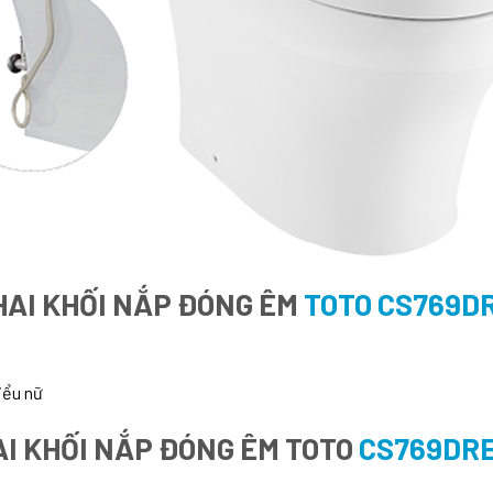
HAI KHỐI NẮP ĐÓNG ÊM
TOTO CS769D
iểu nữ
AI KHỐI NẮP ĐÓNG ÊM TOTO
CS769DR