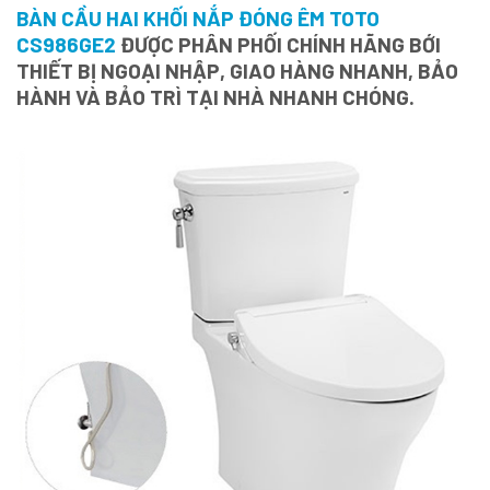
BÀN CẦU HAI KHỐI NẮP ĐÓNG ÊM TOTO
CS986GE2
ĐƯỢC PHÂN PHỐI CHÍNH HÃNG BỚI
THIẾT BỊ NGOẠI NHẬP, GIAO HÀNG NHANH, BẢO
HÀNH VÀ BẢO TRÌ TẠI NHÀ NHANH CHÓNG.