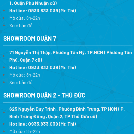
1 , Quận Phú Nhuận cũ)
Hotline:
0933.833.039
(Mr. Thi)
Mở cửa: 8h-22h
Xem bản đồ
SHOWROOM QUẬN 7
71 Nguyễn Thị Thập, Phường Tân Mỹ, TP.HCM ( Phường Tân
Phú, Quận 7 cũ)
Hotline:
0933.833.039
(Mr. Thi
)
Mở cửa: 8h-22h
Xem bản đồ
SHOWROOM QUẬN 2 - THỦ ĐỨC
625 Nguyễn Duy Trinh , Phường Bình Trưng, TP HCM ( P.
Bình Trưng Đông , Quận 2, TP.Thủ Đức cũ)
Hotline:
0933.833.039
(Mr. Thi)
Mở cửa: 8h-22h