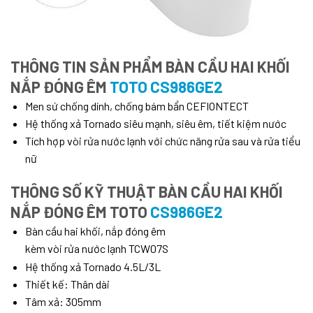
THÔNG TIN SẢN PHẨM BÀN CẦU HAI KHỐI
NẮP ĐÓNG ÊM
TOTO CS986GE2
Men sứ chống dính, chống bám bẩn CEFIONTECT
Hệ thống xả Tornado siêu mạnh, siêu êm, tiết kiệm nước
Tích hợp vòi rửa nước lạnh với chức năng rửa sau và rửa tiểu
nữ
THÔNG SỐ KỸ THUẬT BÀN CẦU HAI KHỐI
NẮP ĐÓNG ÊM TOTO
CS986GE2
Bàn cầu hai khối, nắp đóng êm
kèm vòi rửa nước lạnh TCW07S
Hệ thống xả Tornado 4.5L/3L
Thiết kế: Thân dài
Tâm xả: 305mm