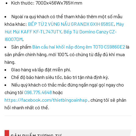
Kích thước: 700Dx456Wx765H mm
Ngoài ra quý khách có thể tham khảo thêm một số mẫu
khóa khác:
BẾP TỪ 2 VÙNG NẤU GRANDX GXIH 658SE
,
Máy
Hút Mùi KAFF KF-TL747UTY
,
Bếp Từ Domino Canzy CZ-
I6007DM
,
Sản phẩm
Bàn cầu hai khối nắp đóng êm TOTO CS986GE2
là
sản phẩm chính hãng, mới 100% có chứng từ đầy đủ khi mua
hàng.
Giao hàng và lắp đặt miễn phí.
Chế độ bảo hành siêu tốc, bảo trì tận nhà định kỳ.
Nếu quý khách có thắc mắc đừng ngần ngại gọi ngay cho
chúng tôi
096.775.4648
hoặc
https://facebook.com/thietbingoainhap
, chúng tôi sẽ phản
hồi nhanh nhất có thể.
SẢN PHẨM TƯƠNG TỰ