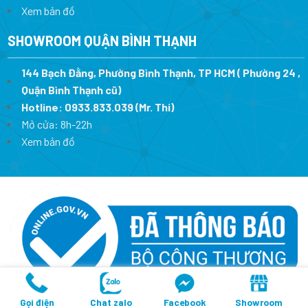
Xem bản đồ
SHOWROOM QUẬN BÌNH THẠNH
144 Bạch Đằng, Phường Bình Thạnh, TP HCM ( Phường 24 ,
Quận Bình Thạnh cũ)
Hotline:
0933.833.039
(Mr. Thi)
Mở cửa: 8h-22h
Xem bản đồ
Copyright 2026 ©
Thiết Bị Ngoại Nhập
- CÔNG TY TNHH THIẾT BỊ
Gọi điện
Chat zalo
Facebook
Showroom