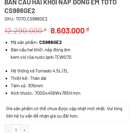
BÀN CẦU HAI KHỐI NẮP ĐÓNG ÊM TOTO
CS986GE2
SKU:
TOTO.CS986GE2
Giá
Giá
12.290.000
8.603.000
₫
₫
gốc
hiện
Mã sản phẩm:
CS986GE2
là:
tại
Bàn cầu hai khối, nắp đóng êm
12.290.000 ₫.
là:
kèm vòi rửa nước lạnh TCW07S
8.603.000 ₫.
Hệ thống xả Tornado 4.5L/3L
Thiết kế: Thân dài
Tâm xả: 305mm
Kích thước: 700Dx456Wx765H mm
Giá sản phẩm có thể chưa được cập nhật mới nhất. Vui lòng
liên hệ tư vấn để nhận giá ưu đãi hơn.
Bàn cầu hai khối nắp đóng êm TOTO CS986GE2 số lượng