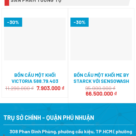
-30%
-30%
BỒN CẦU MỘT KHỐI
BỒN CẦU MỘT KHỐI ME BY
VICTORIA 588.79.403
STARCK VỚI SENSOWASH
588.46.412
Giá
Giá
11.290.000
₫
7.903.000
₫
95.000.000
₫
gốc
hiện
Giá
Giá
66.500.000
₫
là:
tại
gốc
hiện
11.290.000 ₫.
là:
là:
tại
7.903.000 ₫.
95.000.000 ₫.
là:
66.500.0
TRỤ SỞ CHÍNH - QUẬN PHÚ NHUẬN
308 Phan Đình Phùng, phường cầu kiệu, TP.HCM ( phường