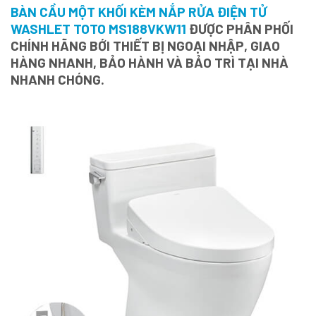
BÀN CẦU MỘT KHỐI KÈM NẮP RỬA ĐIỆN TỬ
WASHLET TOTO MS188VKW11
ĐƯỢC PHÂN PHỐI
CHÍNH HÃNG BỚI THIẾT BỊ NGOẠI NHẬP, GIAO
HÀNG NHANH, BẢO HÀNH VÀ BẢO TRÌ TẠI NHÀ
NHANH CHÓNG.