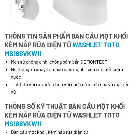
THÔNG TIN SẢN PHẨM BÀN CẦU MỘT KHỐI
KÈM NẮP RỬA ĐIỆN TỬ
WASHLET TOTO
MS188VKW11
Men sứ chống dính, chống bám bẩn CEFIONTECT
Hệ thống xả xoáy Tornado siêu mạnh, siêu êm, tiết kiệm
nước
Tích hợp vòi rửa nước lạnh với chức năng rửa sau và rửa tiểu
nữ
THÔNG SỐ KỸ THUẬT BÀN CẦU MỘT KHỐI
KÈM NẮP RỬA ĐIỆN TỬ WASHLET TOTO
MS188VKW11
Bàn cầu một khối, kèm nắp rửa điện tử