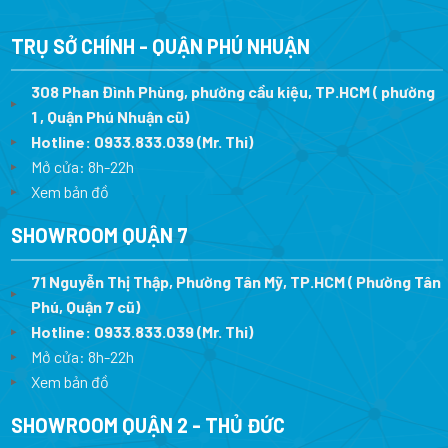
là:
tại
là:
tại
14.520.000 ₫.
là:
21.900.000 ₫.
là:
10.164.000 ₫.
15.330.0
TRỤ SỞ CHÍNH - QUẬN PHÚ NHUẬN
308 Phan Đình Phùng, phường cầu kiệu, TP.HCM ( phường
1 , Quận Phú Nhuận cũ)
Hotline:
0933.833.039
(Mr. Thi)
Mở cửa: 8h-22h
Xem bản đồ
SHOWROOM QUẬN 7
71 Nguyễn Thị Thập, Phường Tân Mỹ, TP.HCM ( Phường Tân
Phú, Quận 7 cũ)
Hotline:
0933.833.039
(Mr. Thi
)
Mở cửa: 8h-22h
Xem bản đồ
SHOWROOM QUẬN 2 - THỦ ĐỨC