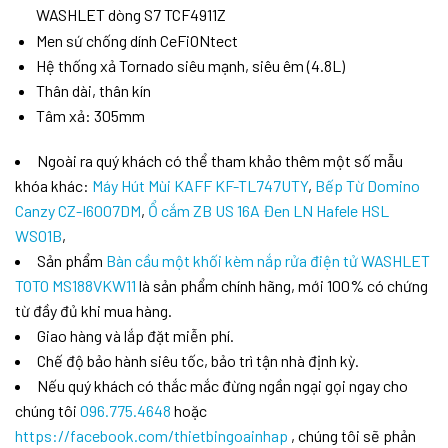
WASHLET dòng S7 TCF4911Z
Men sứ chống dính CeFiONtect
Hệ thống xả Tornado siêu mạnh, siêu êm (4.8L)
Thân dài, thân kín
Tâm xả: 305mm
Ngoài ra quý khách có thể tham khảo thêm một số mẫu
khóa khác:
Máy Hút Mùi KAFF KF-TL747UTY
,
Bếp Từ Domino
Canzy CZ-I6007DM
,
Ổ cắm ZB US 16A Đen LN Hafele HSL
WS01B
,
Sản phẩm
Bàn cầu một khối kèm nắp rửa điện tử WASHLET
TOTO MS188VKW11
là sản phẩm chính hãng, mới 100% có chứng
từ đầy đủ khi mua hàng.
Giao hàng và lắp đặt miễn phí.
Chế độ bảo hành siêu tốc, bảo trì tận nhà định kỳ.
Nếu quý khách có thắc mắc đừng ngần ngại gọi ngay cho
chúng tôi
096.775.4648
hoặc
https://facebook.com/thietbingoainhap
, chúng tôi sẽ phản