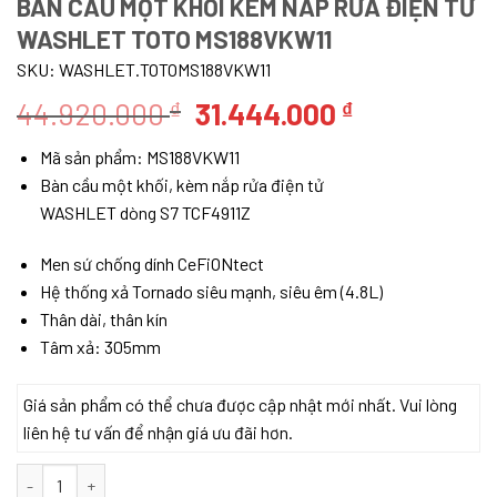
BÀN CẦU MỘT KHỐI KÈM NẮP RỬA ĐIỆN TỬ
WASHLET TOTO MS188VKW11
SKU:
WASHLET.TOTOMS188VKW11
Giá
Giá
44.920.000
31.444.000
₫
₫
gốc
hiện
Mã sản phẩm: MS188VKW11
là:
tại
Bàn cầu một khối, kèm nắp rửa điện tử
44.920.000 ₫.
là:
WASHLET dòng S7 TCF4911Z
31.444.000 
Men sứ chống dính CeFiONtect
Hệ thống xả Tornado siêu mạnh, siêu êm (4.8L)
Thân dài, thân kín
Tâm xả: 305mm
Giá sản phẩm có thể chưa được cập nhật mới nhất. Vui lòng
liên hệ tư vấn để nhận giá ưu đãi hơn.
Bàn cầu một khối kèm nắp rửa điện tử WASHLET TOTO MS188VKW1