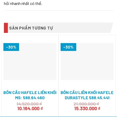
hồi nhanh nhất có thể.
SẢN PHẨM TƯƠNG TỰ
-30%
-30%
BỒN CẦU HAFELE LIỀN KHỐI
BỒN CẦU LIỀN KHỐI HAFELE
MS: 588.64.460
DURASTYLE 588.45.441
14.520.000
₫
21.900.000
₫
Giá
Giá
Giá
Giá
10.164.000
₫
15.330.000
₫
gốc
hiện
gốc
hiện