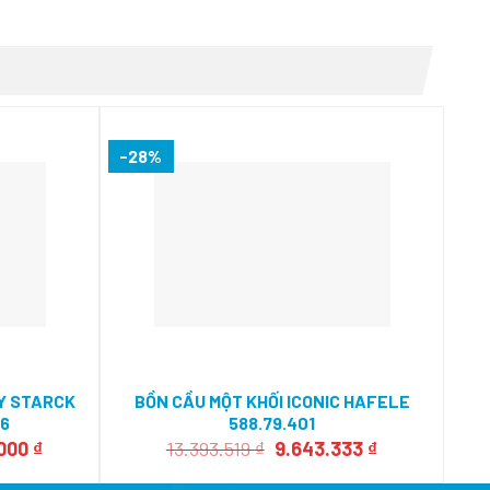
-28%
-2
Y STARCK
BỒN CẦU MỘT KHỐI ICONIC HAFELE
BỒ
06
588.79.401
Giá
Giá
Giá
.000
₫
13.393.519
₫
9.643.333
₫
hiện
gốc
hiện
tại
là:
tại