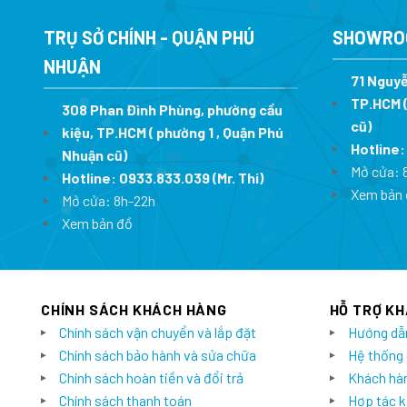
26.999.999 ₫.
là:
18.899.999 ₫.
TRỤ SỞ CHÍNH - QUẬN PHÚ
SHOWRO
NHUẬN
71 Nguyễ
TP.HCM (
308 Phan Đình Phùng, phường cầu
cũ)
kiệu, TP.HCM ( phường 1 , Quận Phú
Hotline
Nhuận cũ)
Mở cửa: 
Hotline:
0933.833.039
(Mr. Thi)
Xem bản 
Mở cửa: 8h-22h
Xem bản đồ
CHÍNH SÁCH KHÁCH HÀNG
HỖ TRỢ K
Chính sách vận chuyển và lắp đặt
Hướng dẫ
Chính sách bảo hành và sửa chữa
Hệ thống
Chính sách hoàn tiền và đổi trả
Khách hàn
Chính sách thanh toán
Hợp tác k