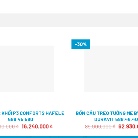
-30%
 2 KHỐI P3 COMFORTS HAFELE
BỒN CẦU TREO TƯỜNG ME B
588.45.580
DURAVIT 588.46.4
Giá
Giá
Giá
00.000
₫
16.240.000
₫
89.900.000
₫
62.930
gốc
hiện
gốc
là:
tại
là: