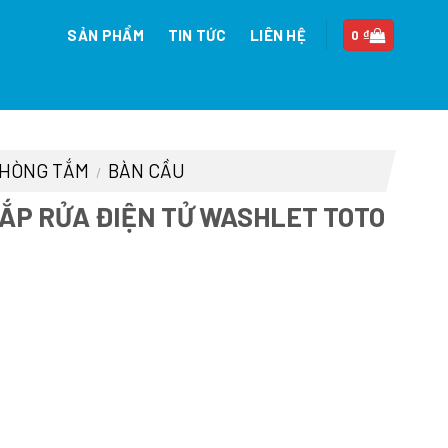
SẢN PHẨM
TIN TỨC
LIÊN HỆ
0
₫
 PHÒNG TẮM
BÀN CẦU
/
ẮP RỬA ĐIỆN TỬ WASHLET TOTO
iá
iện
ại
à:
4.521.000 ₫.