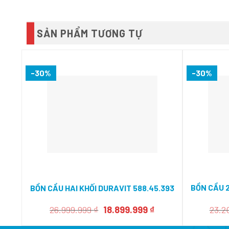
SẢN PHẨM TƯƠNG TỰ
-30%
-30%
BỒN CẦU
BỒN CẦU HAI KHỐI DURAVIT 588.45.393
Giá
Giá
26.999.999
₫
18.899.999
₫
23.2
gốc
hiện
là:
tại