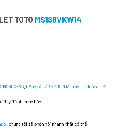
HLET TOTO
MS188VKW14
 SMS8GX86B
,
Công tắc ZB 3GUS 10A Trắng L Hafele HSL-
ừ đầy đủ khi mua hàng.
hap
, chúng tôi sẽ phản hồi nhanh nhất có thể.