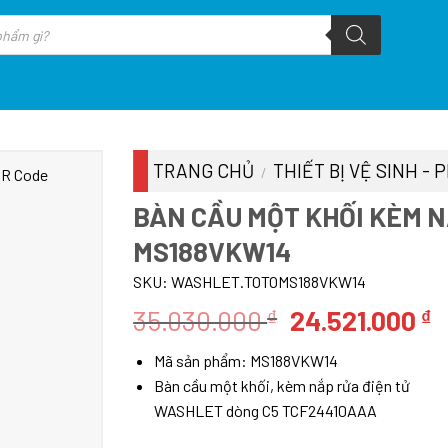
TRANG CHỦ
THIẾT BỊ VỆ SINH -
/
BÀN CẦU MỘT KHỐI KÈM N
MS188VKW14
SKU:
WASHLET.TOTOMS188VKW14
Giá
G
35.030.000
24.521.000
₫
₫
gốc
h
Mã sản phẩm:
MS188VKW14
là:
t
Bàn cầu một khối, kèm nắp rửa điện tử
35.030.000 ₫.
l
WASHLET dòng C5 TCF24410AAA
2