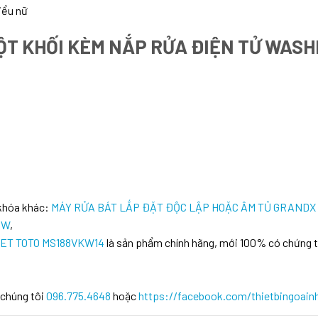
iểu nữ
ỘT KHỐI KÈM NẮP RỬA ĐIỆN TỬ WAS
 khóa khác:
MÁY RỬA BÁT LẮP ĐẶT ĐỘC LẬP HOẶC ÂM TỦ GRANDX
1W
,
HLET TOTO MS188VKW14
là sản phẩm chính hãng, mới 100% có chứng t
 chúng tôi
096.775.4648
hoặc
https://facebook.com/thietbingoain