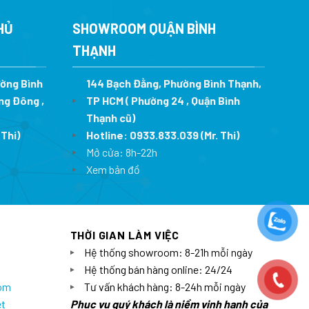
00 ₫.
là:
13.393.519 ₫.
là:
62.930.000 ₫.
9.643.333 ₫.
HỦ
SHOWROOM QUẬN BÌNH
THẠNH
ường Bình
144 Bạch Đằng, Phường Bình Thạnh,
ng Đông ,
TP HCM ( Phường 24 , Quận Bình
Thạnh cũ)
 Thi)
Hotline:
0933.833.039
(Mr. Thi)
Mở cửa: 8h-22h
Xem bản đồ
THỜI GIAN LÀM VIỆC
Hệ thống showroom: 8-21h mỗi ngày
Hệ thống bán hàng online: 24/24
com
Tư vấn khách hàng: 8-24h mỗi ngày
et
Phục vụ quý khách là niềm vinh hạnh của