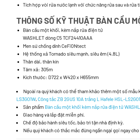
Tích hợp vòi rửa nước lạnh với chức năng rửa sau và rửa t
THÔNG SỐ KỸ THUẬT BÀN CẦU M
Bàn cầu một khối, kèm nắp rửa điện tử
WASHLET dòng C5 TCF24410AAA
Men sứ chống dính CeFiONtect
Hệ thống xả Tornado siêu mạnh, siêu êm (4.8L)
Thân dài, thân kín
Tâm xả: 305m
Kích thước: D722 x W420 x H655mm
Ngoài ra quý khách có thể tham khảo thêm một số mẫu
LS3G01W
,
Công tắc ZB 2GUS 10A trắng L Hafele HSL-LS2G0
Sản phẩm
Bàn cầu một khối kèm nắp rửa điện tử WAS
Giao hàng và lắp đặt miễn phí.
Chế độ bảo hành siêu tốc, bảo trì tận nhà định kỳ.
Nếu quý khách có thắc mắc đừng ngần ngại gọi ngay cho