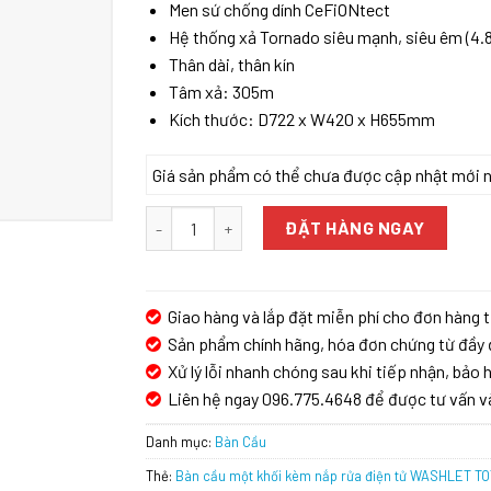
Men sứ chống dính CeFiONtect
Hệ thống xả Tornado siêu mạnh, siêu êm (4.
Thân dài, thân kín
Tâm xả: 305m
Kích thước: D722 x W420 x H655mm
Giá sản phẩm có thể chưa được cập nhật mới nhấ
Bàn cầu một khối kèm nắp rửa điện tử WASHL
ĐẶT HÀNG NGAY
Giao hàng và lắp đặt miễn phí cho đơn hàng t
Sản phẩm chính hãng, hóa đơn chứng từ đầy 
Xử lý lỗi nhanh chóng sau khi tiếp nhận, bảo h
Liên hệ ngay 096.775.4648 để được tư vấn v
Danh mục:
Bàn Cầu
Thẻ:
Bàn cầu một khối kèm nắp rửa điện tử WASHLET 