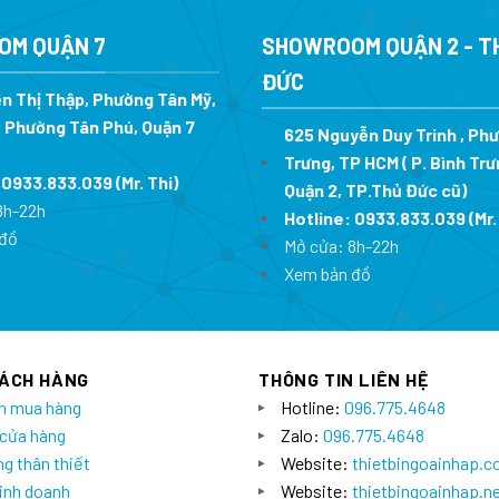
23.200.000 ₫.
là:
89.900.0
16.240.000 ₫.
OM QUẬN 7
SHOWROOM QUẬN 2 - T
ĐỨC
n Thị Thập, Phường Tân Mỹ,
 Phường Tân Phú, Quận 7
625 Nguyễn Duy Trinh , Ph
Trưng, TP HCM ( P. Bình Trư
:
0933.833.039
(Mr. Thi
)
Quận 2, TP.Thủ Đức cũ)
8h-22h
Hotline:
0933.833.039
(Mr.
đồ
Mở cửa: 8h-22h
Xem bản đồ
HÁCH HÀNG
THÔNG TIN LIÊN HỆ
n mua hàng
Hotline:
096.775.4648
 cửa hàng
Zalo:
096.775.4648
g thân thiết
Website:
thietbingoainhap.
inh doanh
Website:
thietbingoainhap.n