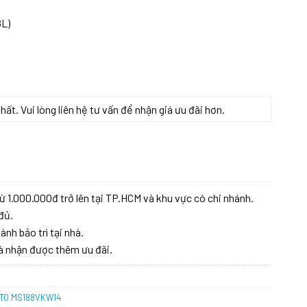
8L)
t. Vui lòng liên hệ tư vấn để nhận giá ưu đãi hơn.
ET TOTO MS188VKW14 số lượng
ừ 1.000.000đ trở lên tại TP.HCM và khu vực có chi nhánh.
đủ.
ành bảo trì tại nhà.
à nhận được thêm ưu đãi.
TOTO MS188VKW14