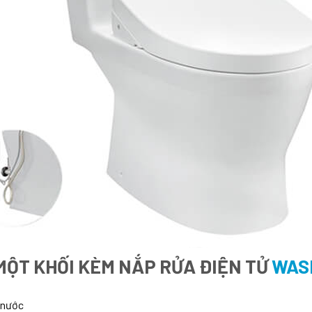
MỘT KHỐI KÈM NẮP RỬA ĐIỆN TỬ
WASH
 nước