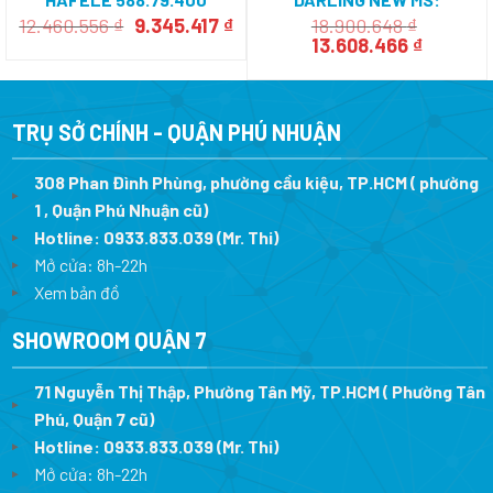
588.45.481
Giá
Giá
12.460.556
₫
9.345.417
₫
18.900.648
₫
gốc
hiện
Giá
Giá
13.608.466
₫
là:
tại
gốc
hiện
12.460.556 ₫.
là:
là:
tại
9.345.417 ₫.
18.900.648 ₫.
là:
13.608.4
TRỤ SỞ CHÍNH - QUẬN PHÚ NHUẬN
308 Phan Đình Phùng, phường cầu kiệu, TP.HCM ( phường
1 , Quận Phú Nhuận cũ)
Hotline:
0933.833.039
(Mr. Thi)
Mở cửa: 8h-22h
Xem bản đồ
SHOWROOM QUẬN 7
71 Nguyễn Thị Thập, Phường Tân Mỹ, TP.HCM ( Phường Tân
Phú, Quận 7 cũ)
Hotline:
0933.833.039
(Mr. Thi
)
Mở cửa: 8h-22h