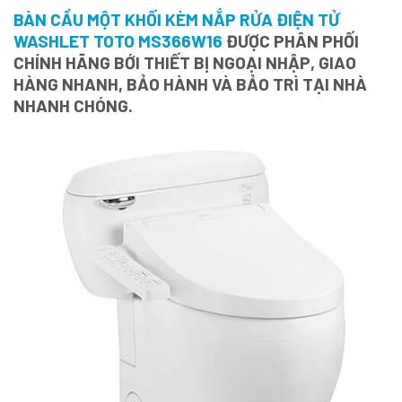
BÀN CẦU MỘT KHỐI KÈM NẮP RỬA ĐIỆN TỬ
WASHLET TOTO MS366W16
ĐƯỢC PHÂN PHỐI
CHÍNH HÃNG BỚI THIẾT BỊ NGOẠI NHẬP, GIAO
HÀNG NHANH, BẢO HÀNH VÀ BẢO TRÌ TẠI NHÀ
NHANH CHÓNG.