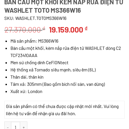
BÀN CẦU MỘT KHỐI KÈM NẮP RỬA ĐIỆN TỬ
WASHLET TOTO MS366W16
SKU:
WASHLET.TOTOMS366W16
Giá
Giá
27.370.000
19.159.000
₫
₫
gốc
hiện
Mã sản phẩm: MS366W16
là:
tại
Bàn cầu một khối, kèm nắp rửa điện tử WASHLET dòng C2
27.370.000 ₫.
là:
TCF23410AAA
19.159.000 ₫.
Men sứ chống dính CeFiONtect
Hệ thống xả Tornado siêu mạnh, siêu êm (6L)
Thân dài, thân kín
Tâm xả: 305mm (Bao gồm bích nối sàn, van dừng)
Xuất xứ: London
Giá sản phẩm có thể chưa được cập nhật mới nhất. Vui lòng
liên hệ tư vấn để nhận giá ưu đãi hơn.
Bàn cầu một khối kèm nắp rửa điện tử WASHLET TOTO MS366W16