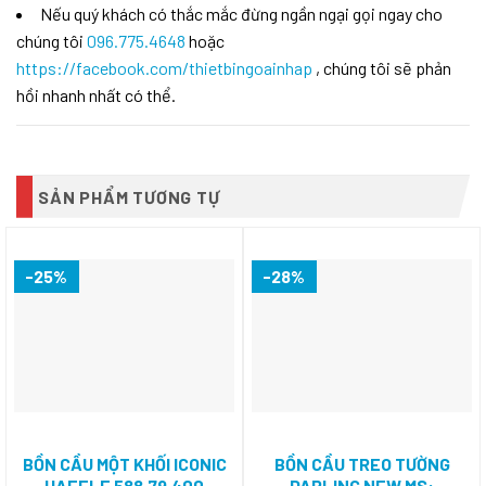
Nếu quý khách có thắc mắc đừng ngần ngại gọi ngay cho
chúng tôi
096.775.4648
hoặc
https://facebook.com/thietbingoainhap
, chúng tôi sẽ phản
hồi nhanh nhất có thể.
SẢN PHẨM TƯƠNG TỰ
-25%
-28%
BỒN CẦU MỘT KHỐI ICONIC
BỒN CẦU TREO TƯỜNG
HAFELE 588.79.400
DARLING NEW MS: