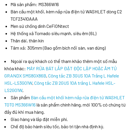
Mã sản phẩm: MS366W16
Bàn cầu một khối, kèm nắp rửa điện tử WASHLET dòng C2
TCF23410AAA
Men sứ chống dính CeFiONtect
Hệ thống xả Tornado siêu mạnh, siêu êm (6L)
Thân dài, thân kín
Tâm xả: 305mm (Bao gồm bích nối sàn, van dừng)
Ngoài ra quý khách có thể tham khảo thêm một số mẫu
khóa khác:
MÁY RỬA BÁT LẮP ĐẶT ĐỘC LẬP HOẶC ÂM TỦ
GRANDX SMS8GX86B
,
Công tắc ZB 3GUS 10A Trắng L Hafele
HSL-LS3G01W
,
Công tắc ZB 2GUS 10A trắng L Hafele HSL-
LS2G01W
,
Sản phẩm
Bàn cầu một khối kèm nắp rửa điện tử WASHLET
TOTO MS366W16
là sản phẩm chính hãng, mới 100% có chứng từ
đầy đủ khi mua hàng.
Giao hàng và lắp đặt miễn phí.
Chế độ bảo hành siêu tốc, bảo trì tận nhà định kỳ.