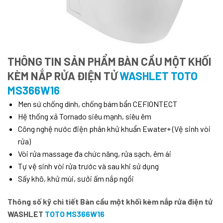
THÔNG TIN SẢN PHẨM BÀN CẦU MỘT KHỐI
KÈM NẮP RỬA ĐIỆN TỬ
WASHLET TOTO
MS366W16
Men sứ chống dính, chống bám bẩn CEFIONTECT
Hệ thống xả Tornado siêu mạnh, siêu êm
Công nghệ nước điện phân khử khuẩn Ewater+ (Vệ sinh vòi
rửa)
Vòi rửa massage đa chức năng, rửa sạch, êm ái
Tự vệ sinh vòi rửa trước và sau khi sử dụng
Sấy khô, khử mùi, sưởi ấm nắp ngồi
Thông số kỹ chi tiết Bàn cầu một khối kèm nắp rửa điện tử
WASHLET
TOTO MS366W16