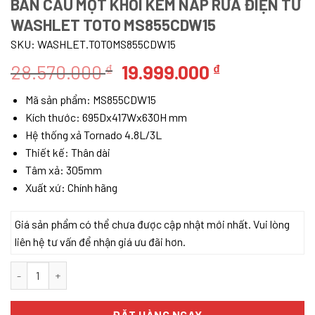
BÀN CẦU MỘT KHỐI KÈM NẮP RỬA ĐIỆN TỬ
WASHLET TOTO MS855CDW15
SKU:
WASHLET.TOTOMS855CDW15
Giá
Giá
28.570.000
19.999.000
₫
₫
gốc
hiện
Mã sản phẩm: MS855CDW15
là:
tại
Kích thước:
695Dx417Wx630H mm
28.570.000 ₫.
là:
Hệ thống xả Tornado 4.8L/3L
19.999.000 
Thiết kế: Thân dài
Tâm xả: 305mm
Xuất xứ: Chính hãng
Giá sản phẩm có thể chưa được cập nhật mới nhất. Vui lòng
liên hệ tư vấn để nhận giá ưu đãi hơn.
Bàn cầu một khối kèm nắp rửa điện tử WASHLET TOTO MS855CDW
ĐẶT HÀNG NGAY