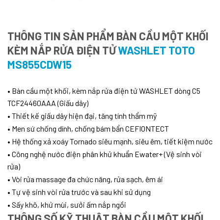
THÔNG TIN SẢN PHẨM BÀN CẦU MỘT KHỐI
KÈM NẮP RỬA ĐIỆN TỬ
WASHLET TOTO
MS855CDW15
•
Bàn cầu một khối, kèm nắp rửa điện tử WASHLET dòng C5
TCF24460AAA (Giấu dây)
•
Thiết kế giấu dây hiện đại, tăng tính thẩm mỹ
•
Men sứ chống dính, chống bám bẩn CEFIONTECT
•
Hệ thống xả xoáy Tornado siêu mạnh, siêu êm, tiết kiệm nước
•
Công nghệ nước điện phân khử khuẩn Ewater+ (Vệ sinh vòi
rửa)
•
Vòi rửa massage đa chức năng, rửa sạch, êm ái
•
Tự vệ sinh vòi rửa trước và sau khi sử dụng
•
Sấy khô, khử mùi, sưởi ấm nắp ngồi
THÔNG SỐ KỸ THUẬT BÀN CẦU MỘT KHỐI