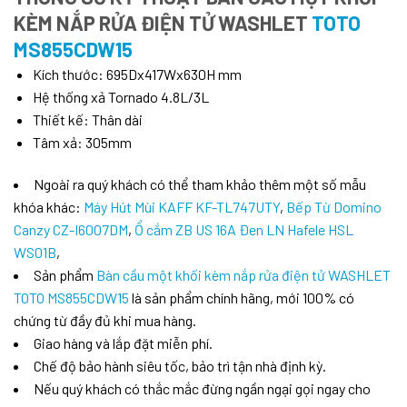
KÈM NẮP RỬA ĐIỆN TỬ WASHLET
TOTO
MS855CDW15
Kích thước:
695Dx417Wx630H mm
Hệ thống xả Tornado 4.8L/3L
Thiết kế: Thân dài
Tâm xả: 305mm
Ngoài ra quý khách có thể tham khảo thêm một số mẫu
khóa khác:
Máy Hút Mùi KAFF KF-TL747UTY
,
Bếp Từ Domino
Canzy CZ-I6007DM
,
Ổ cắm ZB US 16A Đen LN Hafele HSL
WS01B
,
Sản phẩm
Bàn cầu một khối kèm nắp rửa điện tử WASHLET
TOTO MS855CDW15
là sản phẩm chính hãng, mới 100% có
chứng từ đầy đủ khi mua hàng.
Giao hàng và lắp đặt miễn phí.
Chế độ bảo hành siêu tốc, bảo trì tận nhà định kỳ.
Nếu quý khách có thắc mắc đừng ngần ngại gọi ngay cho