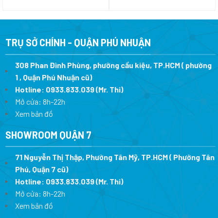
gốc
hiện
gốc
hi
là:
tại
là:
tạ
6.990.000 ₫.
là:
11.290.000 ₫.
là
5.032.800 ₫.
7.
TRỤ SỞ CHÍNH - QUẬN PHÚ NHUẬN
308 Phan Đình Phùng, phường cầu kiệu, TP.HCM ( phường
1 , Quận Phú Nhuận cũ)
Hotline:
0933.833.039
(Mr. Thi)
Mở cửa: 8h-22h
Xem bản đồ
SHOWROOM QUẬN 7
71 Nguyễn Thị Thập, Phường Tân Mỹ, TP.HCM ( Phường Tân
Phú, Quận 7 cũ)
Hotline:
0933.833.039
(Mr. Thi
)
Mở cửa: 8h-22h
Xem bản đồ