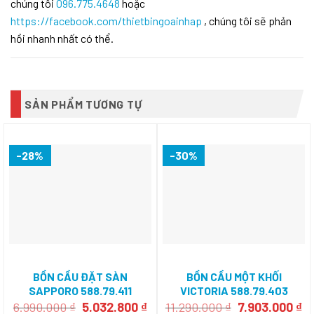
chúng tôi
096.775.4648
hoặc
https://facebook.com/thietbingoainhap
, chúng tôi sẽ phản
hồi nhanh nhất có thể.
SẢN PHẨM TƯƠNG TỰ
-28%
-30%
BỒN CẦU ĐẶT SÀN
BỒN CẦU MỘT KHỐI
SAPPORO 588.79.411
VICTORIA 588.79.403
Giá
Giá
Giá
Gi
6.990.000
₫
5.032.800
₫
11.290.000
₫
7.903.000
₫