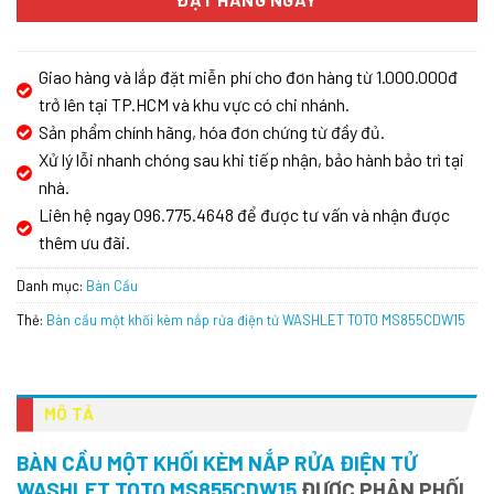
Giao hàng và lắp đặt miễn phí cho đơn hàng từ 1.000.000đ
trở lên tại TP.HCM và khu vực có chi nhánh.
Sản phẩm chính hãng, hóa đơn chứng từ đầy đủ.
Xử lý lỗi nhanh chóng sau khi tiếp nhận, bảo hành bảo trì tại
nhà.
Liên hệ ngay 096.775.4648 để được tư vấn và nhận được
thêm ưu đãi.
Danh mục:
Bàn Cầu
Thẻ:
Bàn cầu một khối kèm nắp rửa điện tử WASHLET TOTO MS855CDW15
MÔ TẢ
BÀN CẦU MỘT KHỐI KÈM NẮP RỬA ĐIỆN TỬ
WASHLET TOTO MS855CDW15
ĐƯỢC PHÂN PHỐI