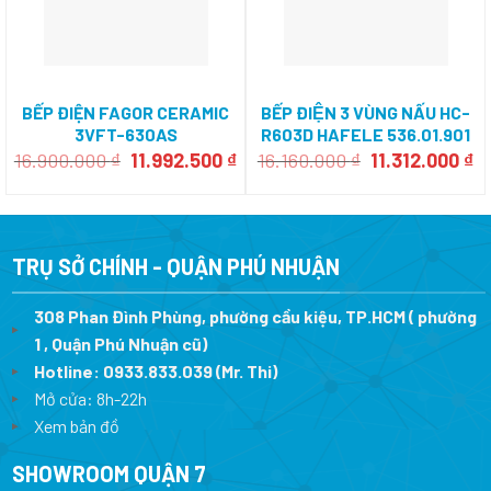
BẾP ĐIỆN FAGOR CERAMIC
BẾP ĐIỆN 3 VÙNG NẤU HC-
3VFT-630AS
R603D HAFELE 536.01.901
Giá
Giá
Giá
Gi
16.900.000
₫
11.992.500
₫
16.160.000
₫
11.312.000
₫
gốc
hiện
gốc
h
là:
tại
là:
tạ
16.900.000 ₫.
là:
16.160.000 ₫.
là
11.992.500 ₫.
11
TRỤ SỞ CHÍNH - QUẬN PHÚ NHUẬN
308 Phan Đình Phùng, phường cầu kiệu, TP.HCM ( phường
1 , Quận Phú Nhuận cũ)
Hotline:
0933.833.039
(Mr. Thi)
Mở cửa: 8h-22h
Xem bản đồ
SHOWROOM QUẬN 7