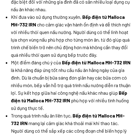
đặc biệt đối với những gia đình đã có sẵn nhiều loại dụng cụ
nấu ăn khác nhau.
Khi đưa vào sử dụng thường xuyên,
Bếp điện từ Malloca
MH-732 IRN
cho cảm giác vận hành ổn định và dễ thích nghi
với nhiều thói quen nấu nướng. Người dùng có thể linh hoạt
lựa chọn vùng nấu phù hợp cho từng món ăn, từ đó giúp quá
trình chế biến trở nên chủ động hơn mà không cần thay đổi
quá nhiều thói quen sử dụng bếp trước đây.
Một điểm đáng chú ý của
Bếp điện từ Malloca MH-732 IRN
là khả năng đáp ứng tốt nhu cầu nấu ăn hằng ngày của gia
đình. Dù là chuẩn bị bữa sáng đơn giản hay các bữa cơm có
nhiều món, bếp vẫn hỗ trợ quá trình nấu nướng diễn ra thuận
lợi. Sự kết hợp giữa hai công nghệ nấu khác nhau giúp
Bếp
điện từ Malloca MH-732 IRN
phù hợp với nhiều tình huống
sử dụng thực tế.
Trong quá trình nấu ăn liên tục,
Bếp điện từ Malloca MH-
732 IRN
mang lại cảm giác khá thoải mái khi thao tác.
Người dùng có thể sắp xếp các công đoạn chế biến hợp lý