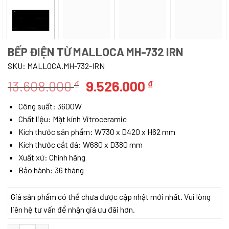
BẾP ĐIỆN TỪ MALLOCA MH-732 IRN
SKU:
MALLOCA.MH-732-IRN
Giá
Giá
13.608.000
9.526.000
₫
₫
gốc
hiện
Công suất: 3600W
là:
tại
Chất liệu: Mặt kính Vitroceramic
13.608.000 ₫.
là:
Kích thước sản phẩm: W730 x D420 x H62 mm
9.526.000 ₫.
Kích thước cắt đá: W680 x D380 mm
Xuất xứ: Chính hãng
Bảo hành: 36 tháng
Giá sản phẩm có thể chưa được cập nhật mới nhất. Vui lòng
liên hệ tư vấn để nhận giá ưu đãi hơn.