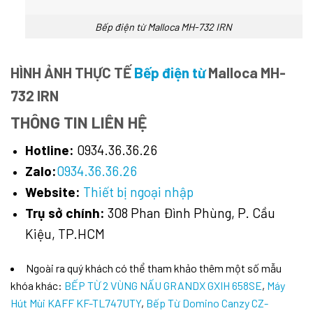
Bếp điện từ Malloca MH-732 IRN
HÌNH ẢNH THỰC TẾ
Bếp điện từ
Malloca MH-
732 IRN
THÔNG TIN LIÊN HỆ
Hotline:
0934.36.36.26
Zalo:
0934.36.36.26
Website:
Thiết bị ngoại nhập
Trụ sở chính:
308 Phan Đình Phùng, P. Cầu
Kiệu, TP.HCM
Ngoài ra quý khách có thể tham khảo thêm một số mẫu
khóa khác:
BẾP TỪ 2 VÙNG NẤU GRANDX GXIH 658SE
,
Máy
Hút Mùi KAFF KF-TL747UTY
,
Bếp Từ Domino Canzy CZ-