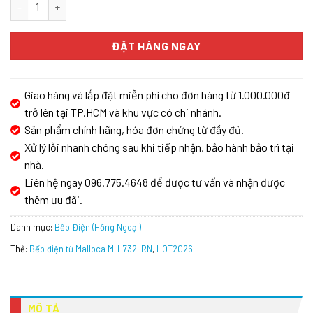
Bếp điện từ Malloca MH-732 IRN số lượng
ĐẶT HÀNG NGAY
Giao hàng và lắp đặt miễn phí cho đơn hàng từ 1.000.000đ
trở lên tại TP.HCM và khu vực có chi nhánh.
Sản phẩm chính hãng, hóa đơn chứng từ đầy đủ.
Xử lý lỗi nhanh chóng sau khi tiếp nhận, bảo hành bảo trì tại
nhà.
Liên hệ ngay 096.775.4648 để được tư vấn và nhận được
thêm ưu đãi.
Danh mục:
Bếp Điện (Hồng Ngoại)
Thẻ:
Bếp điện từ Malloca MH-732 IRN
,
HOT2026
MÔ TẢ