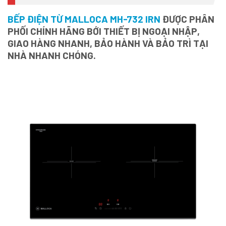
BẾP ĐIỆN TỪ MALLOCA MH-732 IRN
ĐƯỢC PHÂN
PHỐI CHÍNH HÃNG BỚI THIẾT BỊ NGOẠI NHẬP,
GIAO HÀNG NHANH, BẢO HÀNH VÀ BẢO TRÌ TẠI
NHÀ NHANH CHÓNG.