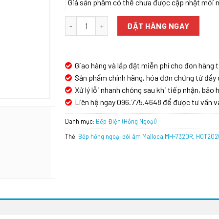
Giá sản phẩm có thể chưa được cập nhật mới nhấ
Bếp hồng ngoại đôi âm Malloca MH-7320R số l
ĐẶT HÀNG NGAY
Giao hàng và lắp đặt miễn phí cho đơn hàng t
Sản phẩm chính hãng, hóa đơn chứng từ đầy 
Xử lý lỗi nhanh chóng sau khi tiếp nhận, bảo h
Liên hệ ngay 096.775.4648 để được tư vấn v
Danh mục:
Bếp Điện (Hồng Ngoại)
Thẻ:
Bếp hồng ngoại đôi âm Malloca MH-7320R
,
HOT202