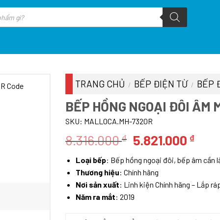
TRANG CHỦ
BẾP ĐIỆN TỪ
BẾP 
/
/
BẾP HỒNG NGOẠI ĐÔI ÂM
SKU:
MALLOCA.MH-7320R
Giá
Giá
8.316.000
5.821.000
₫
₫
gốc
hiện
Loại bếp
: Bếp hồng ngoại đôi, bếp âm cần 
là:
tại
Thương hiệu
: Chính hãng
8.316.000 ₫.
là:
Nơi sản xuất
: Linh kiện Chính hãng – Lắp rá
5.82
Năm ra mắt
: 2019