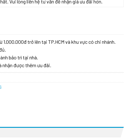
t. Vui lòng liên hệ tư vấn để nhận giá ưu đãi hơn.
ượng
ừ 1.000.000đ trở lên tại TP.HCM và khu vực có chi nhánh.
đủ.
ành bảo trì tại nhà.
à nhận được thêm ưu đãi.
6