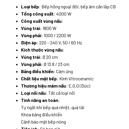
Loại bếp
: Bếp hồng ngoại đôi, bếp âm cần lắp CB
Tổng công suất
: 4000 W
Công suất vùng nấu
:
Vùng trái
: 1800 W
Vùng phải
: 1000 / 2200 W
Điện áp
: 220 – 240 V, 50 / 60 Hz
Kích thước vùng nấu
:
Vùng trái
: Ø 20 cm
Vùng phải
: Ø 13.8 / 23 cm
Bảng điều khiển
: Cảm ứng
Chất liệu mặt bếp
: Kính Vitroceramic
Thương hiệu mâm nấu
: E.G.O (Đức)
Loại nồi nấu
: Tất cả loại nồi
Tính năng an toàn
:
Tự ngắt khi bếp quá nhiệt, quá tải
Khóa bảng điều khiển
Cảnh báo mặt bếp nóng
Tiện ích
: Có hẹn giờ