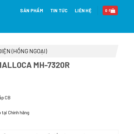
SẢN PHẨM
TIN TỨC
LIÊN HỆ
0
₫
ĐIỆN (HỒNG NGOẠI)
 MALLOCA MH-7320R
lắp CB
p tại Chính hãng
1.000 ₫.