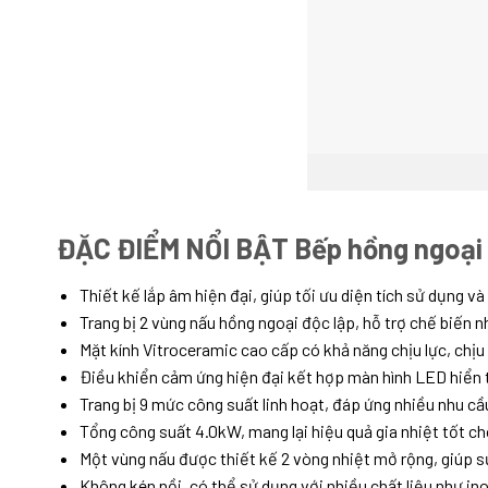
ĐẶC ĐIỂM NỔI BẬT Bếp hồng ngoại
Thiết kế lắp âm hiện đại, giúp tối ưu diện tích sử dụng v
Trang bị 2 vùng nấu hồng ngoại độc lập, hỗ trợ chế biến 
Mặt kính Vitroceramic cao cấp có khả năng chịu lực, chịu 
Điều khiển cảm ứng hiện đại kết hợp màn hình LED hiển th
Trang bị 9 mức công suất linh hoạt, đáp ứng nhiều nhu c
Tổng công suất 4.0kW, mang lại hiệu quả gia nhiệt tốt ch
Một vùng nấu được thiết kế 2 vòng nhiệt mở rộng, giúp sử
Không kén nồi, có thể sử dụng với nhiều chất liệu như ino