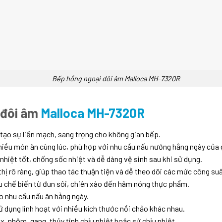
Bếp hồng ngoại đôi âm Malloca MH-7320R
 đôi âm
Malloca MH-7320R
à tạo sự liền mạch, sang trọng cho không gian bếp.
nhiều món ăn cùng lúc, phù hợp với nhu cầu nấu nướng hằng ngày của g
nhiệt tốt, chống sốc nhiệt và dễ dàng vệ sinh sau khi sử dụng.
ị rõ ràng, giúp thao tác thuận tiện và dễ theo dõi các mức công suấ
ầu chế biến từ đun sôi, chiên xào đến hâm nóng thực phẩm.
o nhu cầu nấu ăn hằng ngày.
 dụng linh hoạt với nhiều kích thước nồi chảo khác nhau.
x, nhôm, gang, thủy tinh chịu nhiệt hoặc sứ chịu nhiệt.