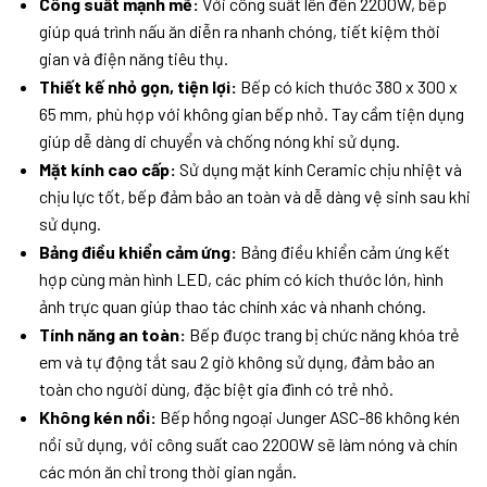
Công suất mạnh mẽ:
Với công suất lên đến 2200W, bếp
giúp quá trình nấu ăn diễn ra nhanh chóng, tiết kiệm thời
gian và điện năng tiêu thụ.
Thiết kế nhỏ gọn, tiện lợi:
Bếp có kích thước 380 x 300 x
65 mm, phù hợp với không gian bếp nhỏ. Tay cầm tiện dụng
giúp dễ dàng di chuyển và chống nóng khi sử dụng.
Mặt kính cao cấp:
Sử dụng mặt kính Ceramic chịu nhiệt và
chịu lực tốt, bếp đảm bảo an toàn và dễ dàng vệ sinh sau khi
sử dụng.
Bảng điều khiển cảm ứng:
Bảng điều khiển cảm ứng kết
hợp cùng màn hình LED, các phím có kích thước lớn, hình
ảnh trực quan giúp thao tác chính xác và nhanh chóng.
Tính năng an toàn:
Bếp được trang bị chức năng khóa trẻ
em và tự động tắt sau 2 giờ không sử dụng, đảm bảo an
toàn cho người dùng, đặc biệt gia đình có trẻ nhỏ.
Không kén nồi:
Bếp hồng ngoại Junger ASC-86 không kén
nồi sử dụng, với công suất cao 2200W sẽ làm nóng và chín
các món ăn chỉ trong thời gian ngắn.