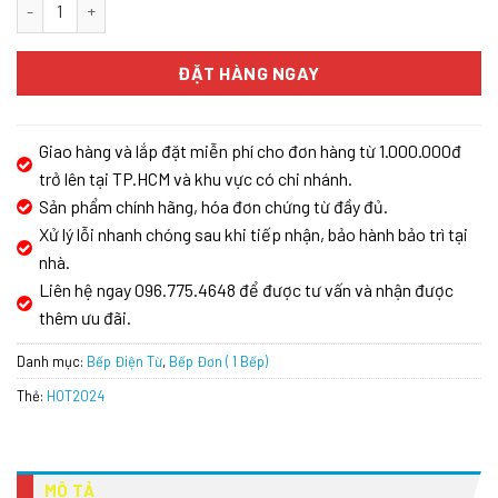
BẾP HỒNG NGOẠI ĐƠN JUNGER ASC-86 số lượng
ĐẶT HÀNG NGAY
Giao hàng và lắp đặt miễn phí cho đơn hàng từ 1.000.000đ
trở lên tại TP.HCM và khu vực có chi nhánh.
Sản phẩm chính hãng, hóa đơn chứng từ đầy đủ.
Xử lý lỗi nhanh chóng sau khi tiếp nhận, bảo hành bảo trì tại
nhà.
Liên hệ ngay 096.775.4648 để được tư vấn và nhận được
thêm ưu đãi.
Danh mục:
Bếp Điện Từ
,
Bếp Đơn ( 1 Bếp)
Thẻ:
HOT2024
MÔ TẢ