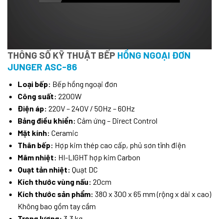
THÔNG SỐ KỸ THUẬT BẾP
HỒNG NGOẠI ĐƠN
JUNGER ASC-86
Loại bếp:
Bếp hồng ngoại đơn
Công suất:
2200W
Điện áp:
220V – 240V / 50Hz – 60Hz
Bảng điều khiển:
Cảm ứng – Direct Control
Mặt kính:
Ceramic
Thân bếp:
Hợp kim thép cao cấp, phủ sơn tĩnh điện
Mâm nhiệt:
HI-LIGHT hợp kim Carbon
Quạt tản nhiệt:
Quạt DC
Kích thước vùng nấu:
20cm
Kích thước sản phẩm:
380 x 300 x 65 mm (rộng x dài x cao)
Không bao gồm tay cầm
Trọng lượng:
3.3 kg