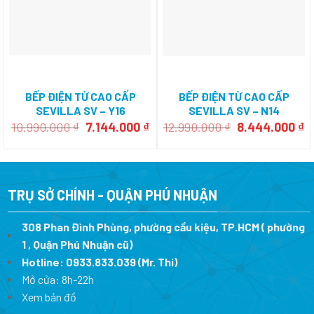
BẾP ĐIỆN TỪ CAO CẤP
BẾP ĐIỆN TỪ CAO CẤP
SEVILLA SV – Y16
SEVILLA SV – N14
Giá
Giá
Giá
G
10.990.000
₫
7.144.000
₫
12.990.000
₫
8.444.000
₫
gốc
hiện
gốc
h
là:
tại
là:
tạ
10.990.000 ₫.
là:
12.990.000 ₫.
là
7.144.000 ₫.
8
TRỤ SỞ CHÍNH - QUẬN PHÚ NHUẬN
308 Phan Đình Phùng, phường cầu kiệu, TP.HCM ( phường
1 , Quận Phú Nhuận cũ)
Hotline:
0933.833.039
(Mr. Thi)
Mở cửa: 8h-22h
Xem bản đồ