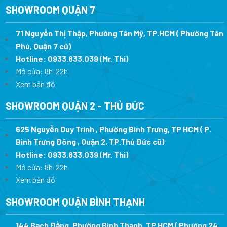
SHOWROOM QUẬN 7
71 Nguyễn Thị Thập, Phường Tân Mỹ, TP.HCM ( Phường Tân
Phú, Quận 7 cũ)
Hotline:
0933.833.039
(Mr. Thi
)
Mở cửa: 8h-22h
Xem bản đồ
SHOWROOM QUẬN 2 - THỦ ĐỨC
625 Nguyễn Duy Trinh , Phường Bình Trưng, TP HCM ( P.
Bình Trưng Đông , Quận 2, TP.Thủ Đức cũ)
Hotline:
0933.833.039
(Mr. Thi)
Mở cửa: 8h-22h
Xem bản đồ
SHOWROOM QUẬN BÌNH THẠNH
144 Bạch Đằng, Phường Bình Thạnh, TP HCM ( Phường 24 ,