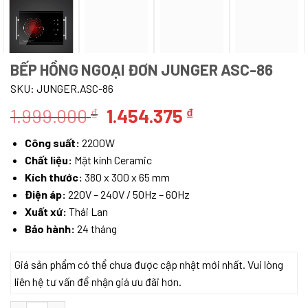
BẾP HỒNG NGOẠI ĐƠN JUNGER ASC-86
SKU:
JUNGER.ASC-86
Giá
Giá
1.999.000
1.454.375
₫
₫
gốc
hiện
Công suất:
2200W
là:
tại
Chất liệu:
Mặt kính Ceramic
1.999.000 ₫.
là:
Kích thước:
380 x 300 x 65 mm
1.454.375 ₫.
Điện áp:
220V – 240V / 50Hz – 60Hz
Xuất xứ:
Thái Lan
Bảo hành:
24 tháng
Giá sản phẩm có thể chưa được cập nhật mới nhất. Vui lòng
liên hệ tư vấn để nhận giá ưu đãi hơn.