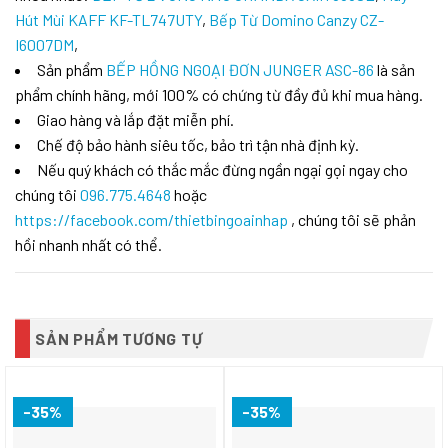
Hút Mùi KAFF KF-TL747UTY
,
Bếp Từ Domino Canzy CZ-
I6007DM
,
Sản phẩm
BẾP HỒNG NGOẠI ĐƠN JUNGER ASC-86
là sản
phẩm chính hãng, mới 100% có chứng từ đầy đủ khi mua hàng.
Giao hàng và lắp đặt miễn phí.
Chế độ bảo hành siêu tốc, bảo trì tận nhà định kỳ.
Nếu quý khách có thắc mắc đừng ngần ngại gọi ngay cho
chúng tôi
096.775.4648
hoặc
https://facebook.com/thietbingoainhap
, chúng tôi sẽ phản
hồi nhanh nhất có thể.
SẢN PHẨM TƯƠNG TỰ
-35%
-35%