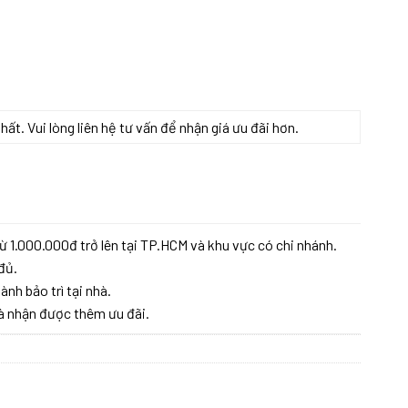
t. Vui lòng liên hệ tư vấn để nhận giá ưu đãi hơn.
ây Ban Nha số lượng
ừ 1.000.000đ trở lên tại TP.HCM và khu vực có chi nhánh.
đủ.
ành bảo trì tại nhà.
à nhận được thêm ưu đãi.