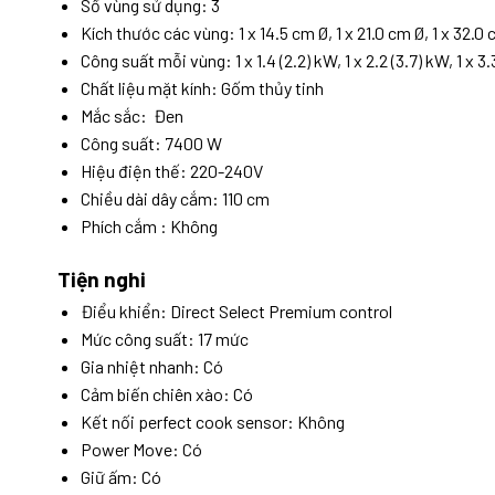
Số vùng sử dụng: 3
Kích thước các vùng: 1 x 14.5 cm Ø, 1 x 21.0 cm Ø, 1 x 32.0
Công suất mỗi vùng: 1 x 1.4 (2.2) kW, 1 x 2.2 (3.7) kW, 1 x 3.
Chất liệu mặt kính: Gốm thủy tinh
Mắc sắc: Đen
Công suất: 7400 W
Hiệu điện thế: 220-240V
Chiều dài dây cắm: 110 cm
Phích cắm : Không
Tiện nghi
Điểu khiển: Direct Select Premium control
Mức công suất: 17 mức
Gia nhiệt nhanh: Có
Cảm biến chiên xào: Có
Kết nối perfect cook sensor: Không
Power Move: Có
Giữ ấm: Có