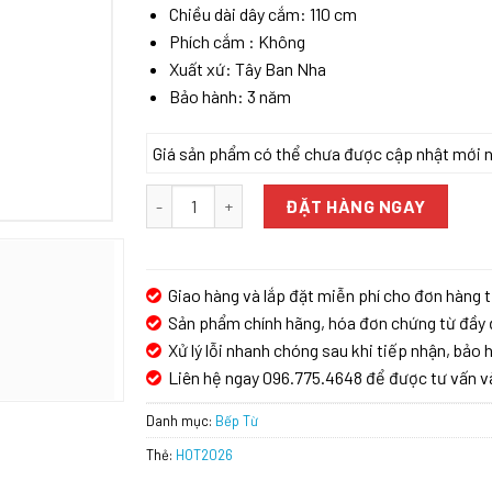
Chiều dài dây cắm: 110 cm
Phích cắm : Không
Xuất xứ: Tây Ban Nha
Bảo hành: 3 năm
Giá sản phẩm có thể chưa được cập nhật mới nhấ
Bếp từ 3 vùng nấu BOSCH PID675DC1E Serie 8 T
ĐẶT HÀNG NGAY
Giao hàng và lắp đặt miễn phí cho đơn hàng t
Sản phẩm chính hãng, hóa đơn chứng từ đầy 
Xử lý lỗi nhanh chóng sau khi tiếp nhận, bảo h
Liên hệ ngay 096.775.4648 để được tư vấn v
Danh mục:
Bếp Từ
Thẻ:
HOT2026