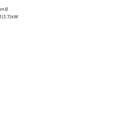
 cm Ø
3 (3.7) kW