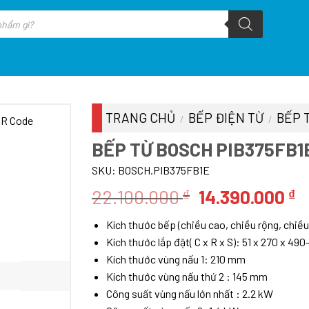
TRANG CHỦ
BẾP ĐIỆN TỪ
BẾP 
/
/
BẾP TỪ BOSCH PIB375FB1
SKU:
BOSCH.PIB375FB1E
Giá
G
22.100.000
14.390.000
₫
₫
gốc
h
Kích thước bếp (chiều cao, chiều rộng, chiều
là:
tạ
Kích thước lắp đặt( C x R x S): 51 x 270 x 4
22.100.000 ₫.
là
Kích thước vùng nấu 1: 210 mm
1
Kích thước vùng nấu thứ 2 : 145 mm
Công suất vùng nấu lớn nhất : 2.2 kW