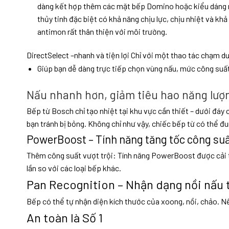
dàng kết hợp thêm các mặt bếp Domino hoặc kiểu dáng m
thủy tinh đặc biệt có khả năng chịu lực, chịu nhiệt và kh
antimon rất thân thiện với môi trường.
DirectSelect –nhanh và tiện lợi Chỉ với một thao tác chạm d
Giúp bạn dễ dàng trực tiếp chọn vùng nấu, mức công suất
Nấu nhanh hơn, giảm tiêu hao năng lượn
Bếp từ Bosch chỉ tạo nhiệt tại khu vực cần thiết – dưới đáy 
bạn tránh bị bỏng. Không chỉ như vậy, chiếc bếp từ có thể đu
PowerBoost – Tính năng tăng tốc công su
Thêm công suất vượt trội: Tính năng PowerBoost được cải tiế
lần so với các loại bếp khác.
Pan Recognition – Nhận dạng nồi nấu
Bếp có thể tự nhận diện kích thước của xoong, nồi, chảo. N
An toàn là Số 1