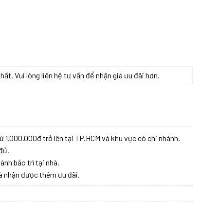
t. Vui lòng liên hệ tư vấn để nhận giá ưu đãi hơn.
Ban Nha số lượng
ừ 1.000.000đ trở lên tại TP.HCM và khu vực có chi nhánh.
đủ.
ành bảo trì tại nhà.
à nhận được thêm ưu đãi.