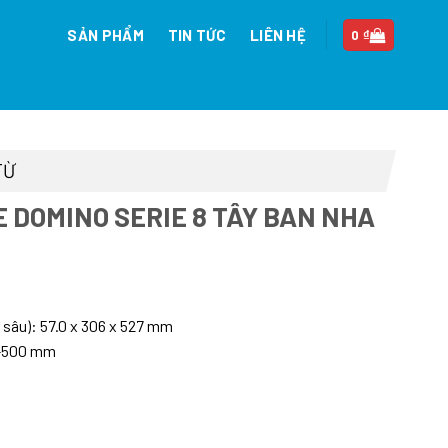
SẢN PHẨM
TIN TỨC
LIÊN HỆ
0
₫
TỪ
E DOMINO SERIE 8 TÂY BAN NHA
iá
iện
 sâu): 57.0 x 306 x 527 mm
i
90-500 mm
:
4.390.000 ₫.