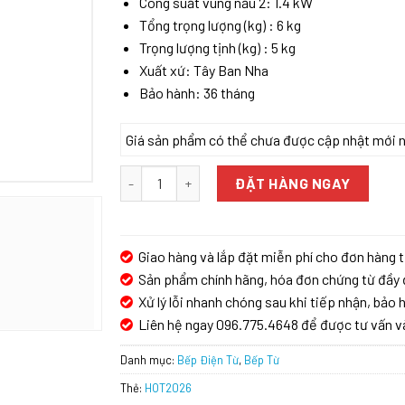
Công suất vùng nấu 2: 1.4 kW
Tổng trọng lượng (kg) : 6 kg
Trọng lượng tịnh (kg) : 5 kg
Xuất xứ: Tây Ban Nha
Bảo hành: 36 tháng
Giá sản phẩm có thể chưa được cập nhật mới nhấ
Bếp Từ Bosch PIB375FB1E Domino Serie 8 Tây 
ĐẶT HÀNG NGAY
Giao hàng và lắp đặt miễn phí cho đơn hàng t
Sản phẩm chính hãng, hóa đơn chứng từ đầy 
Xử lý lỗi nhanh chóng sau khi tiếp nhận, bảo h
Liên hệ ngay 096.775.4648 để được tư vấn v
Danh mục:
Bếp Điện Từ
,
Bếp Từ
Thẻ:
HOT2026