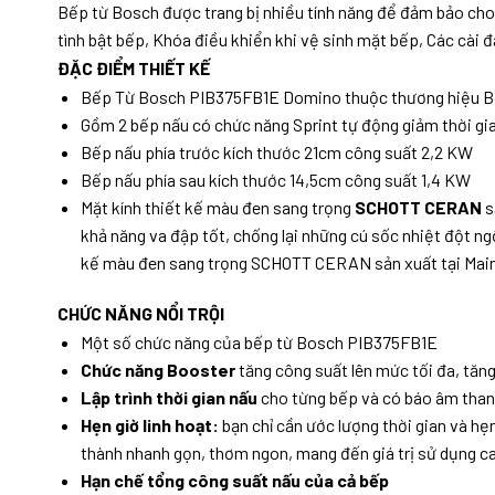
Bếp từ Bosch được trang bị nhiều tính năng để đảm bảo cho 
tình bật bếp, Khóa điều khiển khi vệ sinh mặt bếp, Các cài đ
ĐẶC ĐIỂM THIẾT KẾ
Bếp Từ Bosch PIB375FB1E Domino thuộc thương hiệu Bosc
Gồm 2 bếp nấu có chức năng Sprint tự động giảm thời gi
Bếp nấu phía trước kích thước 21cm công suất 2,2 KW
Bếp nấu phía sau kích thước 14,5cm công suất 1,4 KW
Mặt kính thiết kế màu đen sang trọng
SCHOTT CERAN
s
khả năng va đập tốt, chống lại những cú sốc nhiệt đột ng
kế màu đen sang trọng SCHOTT CERAN sản xuất tại Mai
CHỨC NĂNG NỔI TRỘI
Một số chức năng của bếp từ Bosch PIB375FB1E
Chức năng Booster
tăng công suất lên mức tối đa, tăng
Lập trình thời gian nấu
cho từng bếp và có báo âm tha
Hẹn giờ linh hoạt:
bạn chỉ cần ước lượng thời gian và h
thành nhanh gọn, thơm ngon, mang đến giá trị sử dụng ca
Hạn chế tổng công suất nấu của cả bếp