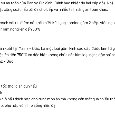
sự an toàn của Bạn và Gia đình: Cảnh báo nhiệt dư hai cấp độ (H/h)
ặt công suất nấu tối đa cho bếp và nhiều tính năng an toàn khác.
h với ưu điểm nổi trội thiết kế dạng domino gồm 2 bếp, viền ngoà
an làm nóng lên đến 50%
ản xuất tại Mainz – Đức. Là một loại gốm kính cao cấp được làm từ gố
ột lên đến 750°C và đặc biệt không chứa các kim loại nặng độc hại as
nz – Đức
 tốc thời gian đun nấu
nh
ẹn giờ nấu thích hợp cho từng món ăn mà không cần mất quá nhiều th
o, phù hợp với nhịp sống hiện đại.