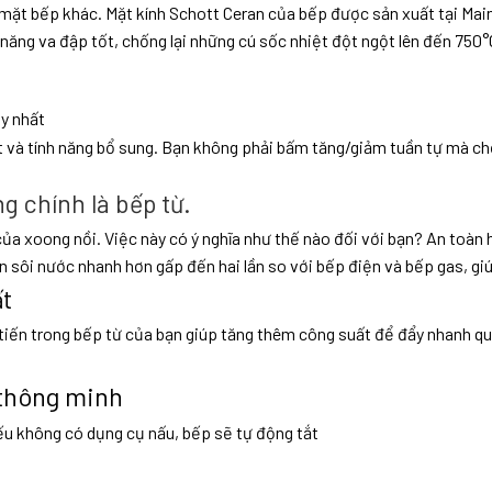
ặt bếp khác. Mặt kính Schott Ceran của bếp được sản xuất tại Main
ả năng va đập tốt, chống lại những cú sốc nhiệt đột ngột lên đến 750
uy nhất
 và tính năng bổ sung. Bạn không phải bấm tăng/giảm tuần tự mà ch
g chính là bếp từ.
của xoong nồi. Việc này có ý nghĩa như thế nào đối với bạn? An toàn 
n sôi nước nhanh hơn gấp đến hai lần so với bếp điện và bếp gas, giú
ất
n trong bếp từ của bạn giúp tăng thêm công suất để đẩy nhanh quá t
 thông minh
ếu không có dụng cụ nấu, bếp sẽ tự động tắt