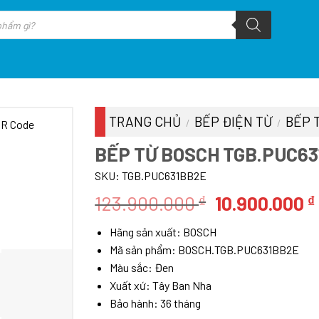
TRANG CHỦ
BẾP ĐIỆN TỪ
BẾP 
/
/
BẾP TỪ BOSCH TGB.PUC63
SKU:
TGB.PUC631BB2E
Giá
123.900.000
10.900.000
₫
₫
gốc
Hãng sản xuất: BOSCH
là:
Mã sản phẩm: BOSCH.TGB.PUC631BB2E
123.900.000 
Màu sắc: Đen
Xuất xứ: Tây Ban Nha
Bảo hành: 36 tháng